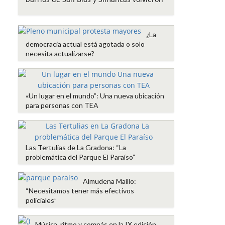
o
e
A
r
o
r
p
t
k
p
i
¿La
r
democracia actual está agotada o solo
necesita actualizarse?
«Un lugar en el mundo”: Una nueva ubicación
para personas con TEA
Las Tertulias de La Gradona: “La
problemática del Parque El Paraíso”
Almudena Maíllo:
“Necesitamos tener más efectivos
policiales”
Música, ritmo y compás en la IX edición