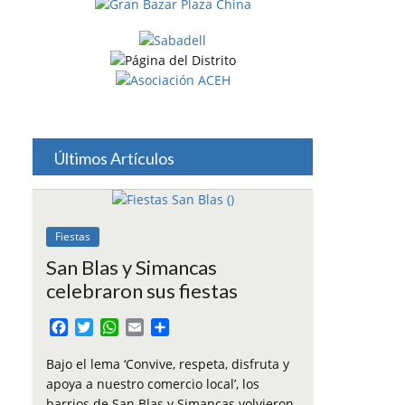
Últimos Artículos
Fiestas
San Blas y Simancas
celebraron sus fiestas
F
T
W
E
C
a
w
h
m
o
c
i
a
a
m
Bajo el lema ‘Convive, respeta, disfruta y
e
t
t
i
p
apoya a nuestro comercio local’, los
b
t
s
l
a
barrios de San Blas y Simancas volvieron