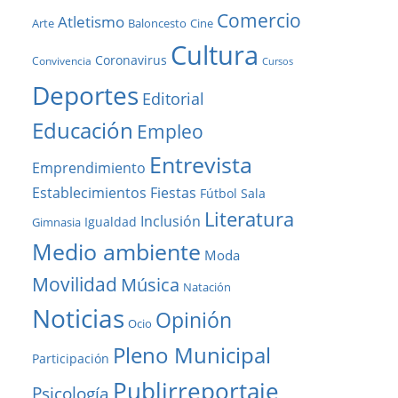
Comercio
Atletismo
Baloncesto
Arte
Cine
Cultura
Coronavirus
Convivencia
Cursos
Deportes
Editorial
Educación
Empleo
Entrevista
Emprendimiento
Establecimientos
Fiestas
Fútbol Sala
Literatura
Inclusión
Igualdad
Gimnasia
Medio ambiente
Moda
Movilidad
Música
Natación
Noticias
Opinión
Ocio
Pleno Municipal
Participación
Publirreportaje
Psicología