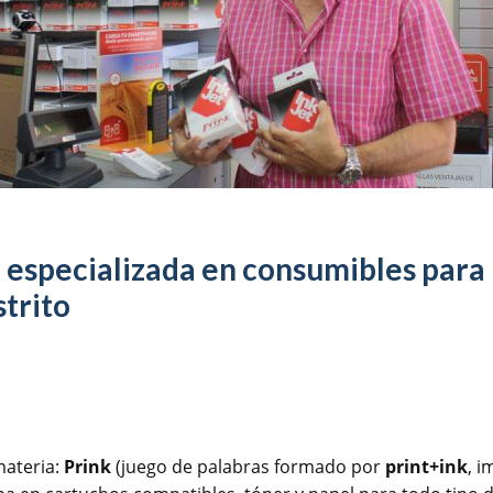
a especializada en consumibles para
strito
materia:
Prink
(juego de palabras formado por
print+ink
, i