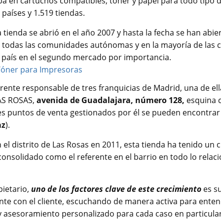
pa en cartuchos compatibles, tóner y papel para todo tipo 
 países y 1.519 tiendas.
 tienda se abrió en el año 2007 y hasta la fecha se han abi
r todas las comunidades autónomas y en la mayoría de las c
 país en el segundo mercado por importancia.
erente responsable de tres franquicias de Madrid, una de el
LAS ROSAS,
avenida de Guadalajara, número 128,
esquina 
es puntos de venta gestionados por él se pueden encontrar e
az
).
el distrito de Las Rosas en 2011, esta tienda ha tenido un
consolidado como el referente en el barrio en todo lo rela
pietario,
uno de los factores clave de este crecimiento
es s
ante con el cliente, escuchando de manera activa para ente
 y asesoramiento personalizado para cada caso en particular