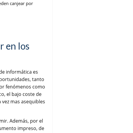
eden canjear por
r en los
 de informática es
portunidades, tanto
 por fenómenos como
co, el bajo coste de
a vez mas asequibles
mir. Además, por el
cumento impreso, de