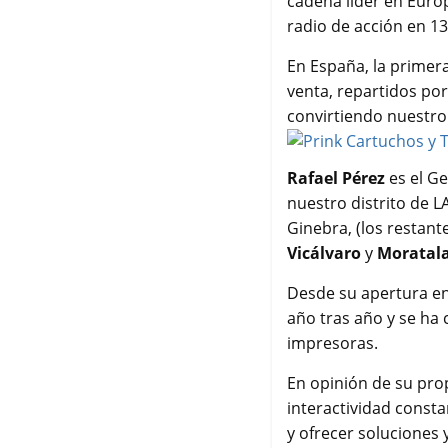
cadena líder en Euro
o
r
p
t
radio de acción en 13
k
p
i
r
En España, la primera
venta, repartidos po
convirtiendo nuestro
Rafael Pérez
es el G
nuestro distrito de 
Ginebra, (los restant
Vicálvaro
y
Moratal
Desde su apertura en 
año tras año y se ha 
impresoras.
En opinión de su pro
interactividad const
y ofrecer soluciones