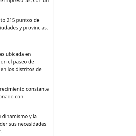
de impresoras, con un
erto 215 puntos de
iudades y provincias,
las ubicada en
con el paseo de
n los distritos de
 crecimiento constante
cionado con
u dinamismo y la
nder sus necesidades
.