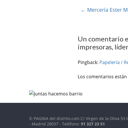
←
Mercería Ester M
Un comentario e
impresoras, líder
Pingback:
Papelería / R
Los comentarios están 
© PAGINA del distrito.com C/ Virgen de la Oliva 53 l
- Madrid 28037 - Teléfono:
91 327 23 51