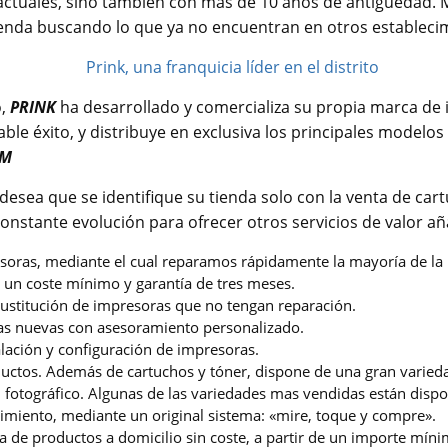
actuales, sino también con más de 10 años de antigüedad.
tienda buscando lo que ya no encuentran en otros estableci
o,
PRINK
ha desarrollado y comercializa su propia marca de 
ble éxito, y distribuye en exclusiva los principales modelo
UM
desea que se identifique su tienda solo con la venta de cart
onstante evolución para ofrecer otros servicios de valor a
soras, mediante el cual reparamos rápidamente la mayoría de la
 un coste mínimo y garantía de tres meses.
ustitución de impresoras que no tengan reparación.
as nuevas con asesoramiento personalizado.
alación y configuración de impresoras.
uctos. Además de cartuchos y tóner, dispone de una gran varied
 fotográfico. Algunas de las variedades mas vendidas están dispo
cimiento, mediante un original sistema: «mire, toque y compre».
a de productos a domicilio sin coste, a partir de un importe míni