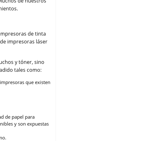
 Muchos de nuestros
mientos.
impresoras de tinta
s de impresoras láser
uchos y tóner, sino
ñadido tales como:
 impresoras que existen
ad de papel para
nibles y son expuestas
mo.