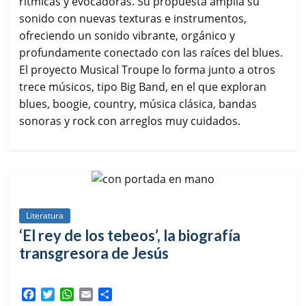
rítmicas y evocadoras. Su propuesta amplía su
sonido con nuevas texturas e instrumentos,
ofreciendo un sonido vibrante, orgánico y
profundamente conectado con las raíces del blues.
El proyecto Musical Troupe lo forma junto a otros
trece músicos, tipo Big Band, en el que exploran
blues, boogie, country, música clásica, bandas
sonoras y rock con arreglos muy cuidados.
Literatura
‘El rey de los tebeos’, la biografía
transgresora de Jesús
F
T
W
E
C