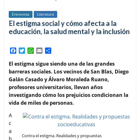
Entrevista
Literatura
El estigma social y cómo afecta a la
educación, la salud mental y la inclusión
F
T
W
E
C
a
w
h
m
o
c
i
a
a
m
El estigma sigue siendo una de las grandes
e
t
t
i
p
barreras sociales. Los vecinos de San Blas, Diego
b
t
s
l
a
Galán Casado y Álvaro Moraleda Ruano,
o
e
A
r
profesores universitarios, llevan años
o
r
p
t
k
p
i
investigando cómo los prejuicios condicionan la
r
vida de miles de personas.
A
c
a
Contra el estigma. Realidades y propuestas
b