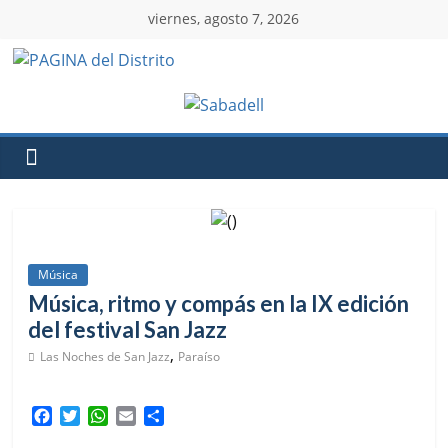
viernes, agosto 7, 2026
Música
Música, ritmo y compás en la IX edición
del festival San Jazz
,
Las Noches de San Jazz
Paraíso
F
T
W
E
C
a
w
h
m
o