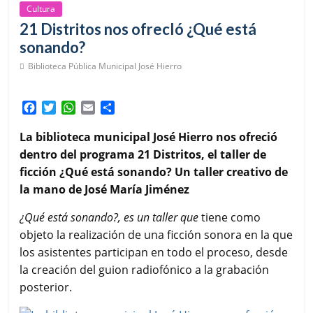
Cultura
21 Distritos nos ofrecIó ¿Qué está
sonando?
Biblioteca Pública Municipal José Hierro
F
T
W
E
C
a
w
h
m
o
c
i
a
a
m
La biblioteca municipal José Hierro nos ofreció
e
t
t
i
p
dentro del programa 21 Distritos, el taller de
b
t
s
l
a
ficción ¿Qué está sonando? Un taller creativo de
o
e
A
r
la mano de José María Jiménez
o
r
p
t
k
p
i
¿Qué está sonando?, es un taller que
tiene como
r
objeto la realización de una ficción sonora en la que
los asistentes participan en todo el proceso, desde
la creación del guion radiofónico a la grabación
posterior.