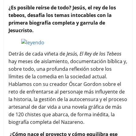
a
w
h
m
o
c
i
a
a
m
¿Es posible reírse de todo? Jesús, el rey de los
e
t
t
i
p
tebeos, desafía los temas intocables con la
b
t
s
l
a
primera biografía completa y garrula de
o
e
A
r
Jesucristo.
o
r
p
t
k
p
i
r
Detrás de cada viñeta de
Jesús, El Rey de los Tebeos
hay meses de aislamiento, documentación bíblica y,
sobre todo, una profunda reflexión sobre los
límites de la comedia en la sociedad actual.
Hablamos con su creador Óscar Gordon sobre el
reto de enfrentarse al personaje más influyente de
la historia, la gestión de la autocensura y el proceso
artesanal de dar vida a una novela gráfica de más
de 120 chistes que abarca, de forma inédita, la
biografía completa del Nazareno.
¿Cómo nace el proyecto y cómo equilibra ese