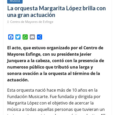
Música
La orquesta Margarita López brilla con
una gran actuación
Centro de Mayores de Esfinge
F
T
W
E
C
a
w
h
m
o
c
i
a
a
m
El acto, que estuvo organizado por el Centro de
e
t
t
i
p
Mayores Esfinge, con su presidente Javier
b
t
s
l
a
Junquera a la cabeza, contó con la presencia de
o
e
A
r
numeroso público que tributó una larga y
o
r
p
t
k
p
i
sonora ovación a la orquesta al término de la
r
actuación.
Esta orquesta nació hace más de 10 años en la
Fundación Musicarte. Fue fundada y dirigida por
Margarita López con el objetivo de acercar la
música a todas aquellas personas que tuvieran un