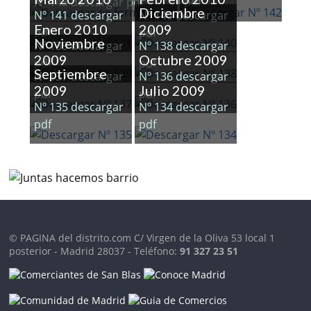
Nº 143 descargar pdf
pdf
Diciembre
Nº 141 descargar
Nº 140 descargar
Enero 2010
2009
pdf
pdf
Noviembre
Nº 139 descargar
Nº 138 descargar
2009
Octubre 2009
pdf
pdf
Septiembre
Nº 137 descargar
Nº 136 descargar
2009
Julio 2009
pdf
pdf
Nº 135 descargar
Nº 134 descargar
pdf
pdf
© PAGINA del distrito.com C/ Virgen de la Oliva 53 local 1
posterior - Madrid 28037 - Teléfono:
91 327 23 51