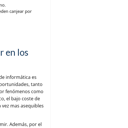
mo.
eden canjear por
r en los
 de informática es
portunidades, tanto
 por fenómenos como
co, el bajo coste de
a vez mas asequibles
mir. Además, por el