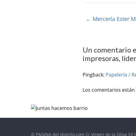
←
Mercería Ester M
Un comentario e
impresoras, líder
Pingback:
Papelería / R
Los comentarios están 
© PAGINA del distrito.com C/ Virgen de la Oliva 53 l