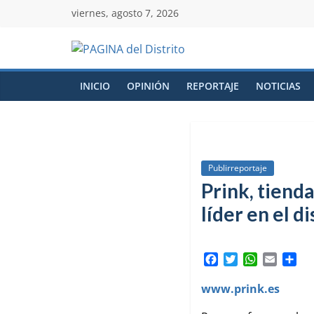
viernes, agosto 7, 2026
INICIO
OPINIÓN
REPORTAJE
NOTICIAS
Publirreportaje
Prink, tiend
líder en el di
F
T
W
E
C
a
w
h
m
o
c
i
a
a
m
www.prink.es
e
t
t
i
p