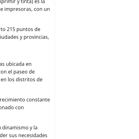
mprimir y tinta) es la
de impresoras, con un
erto 215 puntos de
iudades y provincias,
las ubicada en
con el paseo de
n los distritos de
 crecimiento constante
cionado con
u dinamismo y la
nder sus necesidades