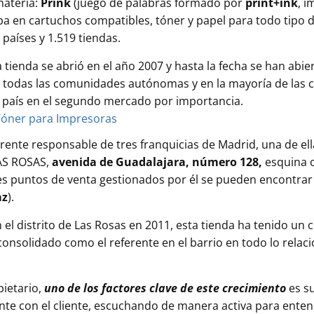
materia:
Prink
(juego de palabras formado por
print+ink
, i
pa en cartuchos compatibles, tóner y papel para todo tipo 
 países y 1.519 tiendas.
 tienda se abrió en el año 2007 y hasta la fecha se han abi
r todas las comunidades autónomas y en la mayoría de las c
 país en el segundo mercado por importancia.
erente responsable de tres franquicias de Madrid, una de el
LAS ROSAS,
avenida de Guadalajara, número 128,
esquina 
es puntos de venta gestionados por él se pueden encontrar e
az
).
el distrito de Las Rosas en 2011, esta tienda ha tenido un
consolidado como el referente en el barrio en todo lo rela
pietario,
uno de los factores clave de este crecimiento
es s
ante con el cliente, escuchando de manera activa para ente