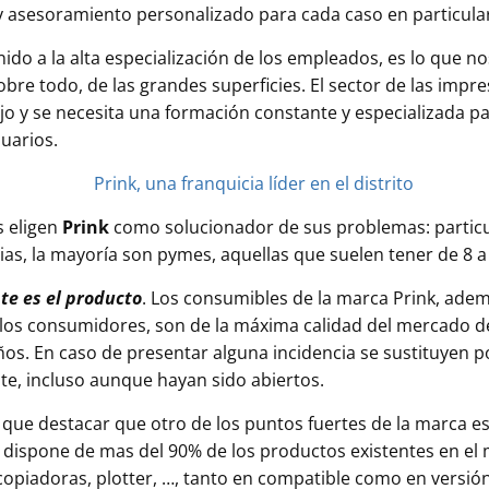
 y asesoramiento personalizado para cada caso en particula
nido a la alta especialización de los empleados, es lo que no
obre todo, de las grandes superficies. El sector de las impr
o y se necesita una formación constante y especializada p
uarios.
s eligen
Prink
como solucionador de sus problemas: particu
ias, la mayoría son pymes, aquellas que suelen tener de 8 
te es el producto
. Los consumibles de la marca Prink, ade
los consumidores, son de la máxima calidad del mercado d
os. En caso de presentar alguna incidencia se sustituyen p
ente, incluso aunque hayan sido abiertos.
que destacar que otro de los puntos fuertes de la marca es
 dispone de mas del 90% de los productos existentes en el
copiadoras, plotter, …, tanto en compatible como en versión