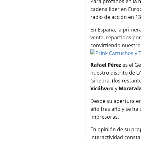
b
t
s
l
a
Para profanos en la 
o
e
A
r
cadena líder en Euro
o
r
p
t
radio de acción en 13
k
p
i
r
En España, la primera
venta, repartidos po
convirtiendo nuestro
Rafael Pérez
es el G
nuestro distrito de 
Ginebra, (los restant
Vicálvaro
y
Moratal
Desde su apertura en 
año tras año y se ha 
impresoras.
En opinión de su pro
interactividad const