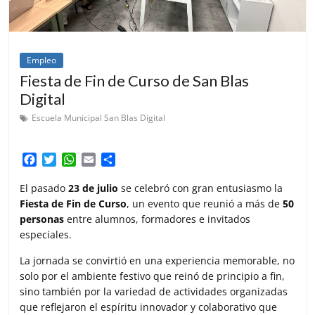
Empleo
Fiesta de Fin de Curso de San Blas
Digital
Escuela Municipal San Blas Digital
F
T
W
E
C
a
w
h
m
o
c
i
a
a
m
El pasado
23 de julio
se celebró con gran entusiasmo la
e
t
t
i
p
Fiesta de Fin de Curso
, un evento que reunió a más de
50
b
t
s
l
a
personas
entre alumnos, formadores e invitados
o
e
A
r
especiales.
o
r
p
t
k
p
i
La jornada se convirtió en una experiencia memorable, no
r
solo por el ambiente festivo que reinó de principio a fin,
sino también por la variedad de actividades organizadas
que reflejaron el espíritu innovador y colaborativo que