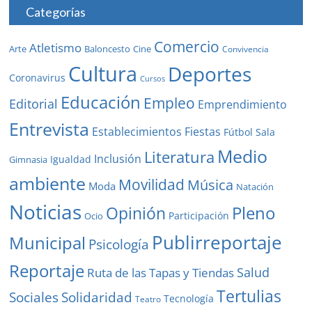
Categorías
Comercio
Atletismo
Baloncesto
Arte
Cine
Convivencia
Cultura
Deportes
Coronavirus
Cursos
Educación
Empleo
Editorial
Emprendimiento
Entrevista
Establecimientos
Fiestas
Fútbol Sala
Medio
Literatura
Inclusión
Igualdad
Gimnasia
ambiente
Movilidad
Música
Moda
Natación
Noticias
Pleno
Opinión
Participación
Ocio
Publirreportaje
Municipal
Psicología
Reportaje
Salud
Ruta de las Tapas y Tiendas
Tertulias
Solidaridad
Sociales
Tecnología
Teatro