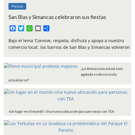
Fiestas
San Blas y Simancas celebraron sus fiestas
F
T
W
E
C
a
w
h
m
o
c
i
a
a
m
Bajo el lema ‘Convive, respeta, disfruta y apoya a nuestro
e
t
t
i
p
comercio local’, los barrios de San Blas y Simancas volvieron
b
t
s
l
a
o
e
A
r
o
r
p
t
¿La democracia actual está
k
p
i
agotada o solo necesita
r
actualizarse?
«Un lugar en el mundo”: Una nueva ubicación para personas con TEA