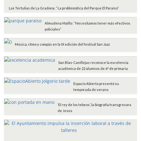
Las Tertulias de La Gradona: “La problemática del Parque El Paraíso”
Almudena Maíllo: “Necesitamos tener más efectivos
policiales”
Música, ritmo y compás en la IX edición del festival San Jazz
San Blas-Canillejas reconoce la excelencia
académica de 22 alumnos de 6º de primaria
Espacio Abierto presentó su
temporada de verano
‘El rey de los tebeos’, la biografía transgresora
de Jesús