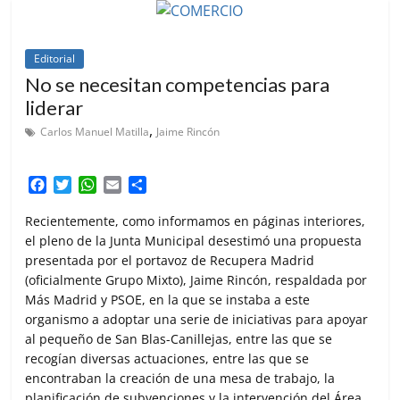
Editorial
No se necesitan competencias para
liderar
,
Carlos Manuel Matilla
Jaime Rincón
F
T
W
E
C
a
w
h
m
o
c
i
a
a
m
Recientemente, como informamos en páginas interiores,
e
t
t
i
p
el pleno de la Junta Municipal desestimó una propuesta
b
t
s
l
a
presentada por el portavoz de Recupera Madrid
o
e
A
r
(oficialmente Grupo Mixto), Jaime Rincón, respaldada por
o
r
p
t
Más Madrid y PSOE, en la que se instaba a este
k
p
i
organismo a adoptar una serie de iniciativas para apoyar
r
al pequeño de San Blas-Canillejas, entre las que se
recogían diversas actuaciones, entre las que se
encontraban la creación de una mesa de trabajo, la
planificación de subvenciones y la intervención del Área