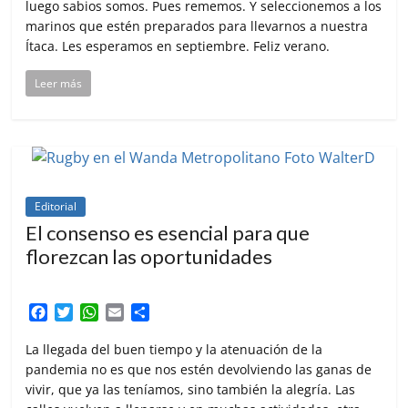
luego sabios somos. Pues rememos. Y seleccionemos a los
marinos que estén preparados para llevarnos a nuestra
Ítaca. Les esperamos en septiembre. Feliz verano.
Leer más
Editorial
El consenso es esencial para que
florezcan las oportunidades
F
T
W
E
C
a
w
h
m
o
c
i
a
a
m
La llegada del buen tiempo y la atenuación de la
e
t
t
i
p
pandemia no es que nos estén devolviendo las ganas de
b
t
s
l
a
vivir, que ya las teníamos, sino también la alegría. Las
o
e
A
r