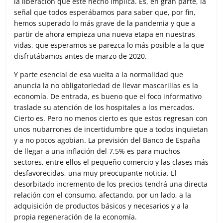
la liberación que este hecho implica. Es, en gran parte, la
o
r
p
t
señal que todos esperábamos para saber que, por fin,
k
p
i
hemos superado lo más grave de la pandemia y que a
r
partir de ahora empieza una nueva etapa en nuestras
vidas, que esperamos se parezca lo más posible a la que
disfrutábamos antes de marzo de 2020.
Y parte esencial de esa vuelta a la normalidad que
anuncia la no obligatoriedad de llevar mascarillas es la
economía. De entrada, es bueno que el foco informativo
traslade su atención de los hospitales a los mercados.
Cierto es. Pero no menos cierto es que estos regresan con
unos nubarrones de incertidumbre que a todos inquietan
y a no pocos agobian. La previsión del Banco de España
de llegar a una inflación del 7,5% es para muchos
sectores, entre ellos el pequeño comercio y las clases más
desfavorecidas, una muy preocupante noticia. El
desorbitado incremento de los precios tendrá una directa
relación con el consumo, afectando, por un lado, a la
adquisición de productos básicos y necesarios y a la
propia regeneración de la economía.