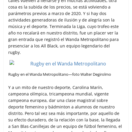
calles vuelven a llenarse y en muchas actividades, otra
o
r
p
t
cosa es la subida de los precios, se está volviendo a
k
p
i
parámetros previos a marzo de 2020. Y si hay dos
r
actividades generadoras de ilusión y de alegría son la
música y el deporte. Terminada la Liga, cuyo trofeo este
año no recalará en nuestro distrito, fue un placer ver la
gran entrada que registró el Wanda Metropolitano para
presenciar a los All Black, un equipo legendario del
rugby.
Rugby en el Wanda Metropolitano—foto Walter Degirolmo
Y a un mito de nuestro deporte, Carolina Marín,
campeona olímpica, tricampeona mundial, vigente
campeona europea, dar una clase magistral sobre
deporte femenino y bádminton a alumnos de nuestro
distrito. Pero tal vez sea más importante, por aquello de
su efecto duradero, de la relación con la base, la llegada
a San Blas-Canillejas de un equipo de fútbol femenino, el