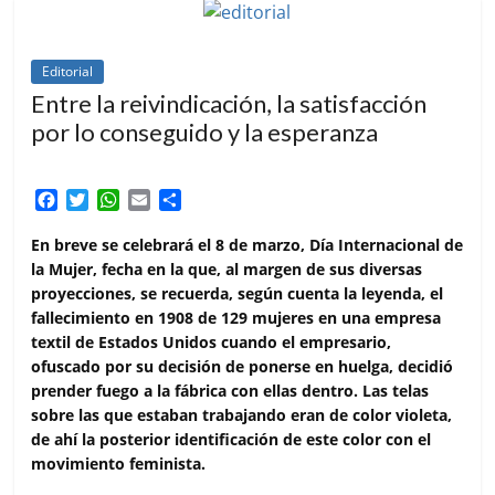
Editorial
Entre la reivindicación, la satisfacción
por lo conseguido y la esperanza
F
T
W
E
C
a
w
h
m
o
c
i
a
a
m
En breve se celebrará el 8 de marzo, Día Internacional de
e
t
t
i
p
la Mujer, fecha en la que, al margen de sus diversas
b
t
s
l
a
proyecciones, se recuerda, según cuenta la leyenda, el
o
e
A
r
fallecimiento en 1908 de 129 mujeres en una empresa
o
r
p
t
textil de Estados Unidos cuando el empresario,
k
p
i
ofuscado por su decisión de ponerse en huelga, decidió
r
prender fuego a la fábrica con ellas dentro. Las telas
sobre las que estaban trabajando eran de color violeta,
de ahí la posterior identificación de este color con el
movimiento feminista.