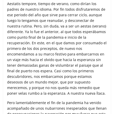
c
i
a
a
m
Aestatis tempore, tiempo de verano, como dirían los
e
t
t
i
p
padres de nuestro idioma. Por fin todos disfrutaremos de
b
t
s
l
a
ese periodo del año que sirve para cerrar ciclo, aunque
o
e
A
r
luego lo tengamos que reanudar, y desconectar de
o
r
p
t
nuestra rutina. Pero, sin duda, va a ser un aestas (verano)
k
p
i
diferente. Ya lo fue el anterior, al que todos esperábamos
r
como punto final de la pandemia e inicio de la
recuperación. En este, en el que damos por consumado el
primero de los dos preceptos, de nuevo nos
encomendamos a su marco festivo para embarcarnos en
un viaje más hacia el olvido que hacia la esperanza sin
tener demasiadas ganas de vislumbrar el paisaje que al
final de puerto nos espera. Casi como los primeros
descubridores, nos embarcamos porque estamos
deseosos de un mundo mejor, que por supuesto
merecemos, y porque no nos queda más remedio que
poner velas rumbo a la esperanza. A nuestra nueva Ítaca.
Pero lamentablemente el fin de la pandemia ha venido
acompañado de unos nubarrones inesperados que llenan
de preocupaciones la navegación por muy fugaz que esta