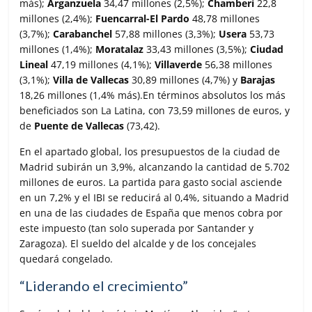
más);
Arganzuela
34,47 millones (2,5%);
Chamberí
22,8
millones (2,4%);
Fuencarral-El Pardo
48,78 millones
(3,7%);
Carabanchel
57,88 millones (3,3%);
Usera
53,73
millones (1,4%);
Moratalaz
33,43 millones (3,5%);
Ciudad
Lineal
47,19 millones (4,1%);
Villaverde
56,38 millones
(3,1%);
Villa de Vallecas
30,89 millones (4,7%) y
Barajas
18,26 millones (1,4% más).En términos absolutos los más
beneficiados son La Latina, con 73,59 millones de euros, y
de
Puente de Vallecas
(73,42).
En el apartado global, los presupuestos de la ciudad de
Madrid subirán un 3,9%, alcanzando la cantidad de 5.702
millones de euros. La partida para gasto social asciende
en un 7,2% y el IBI se reducirá al 0,4%, situando a Madrid
en una de las ciudades de España que menos cobra por
este impuesto (tan solo superada por Santander y
Zaragoza). El sueldo del alcalde y de los concejales
quedará congelado.
“Liderando el crecimiento”