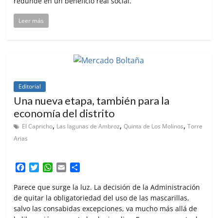
redunde en un beneficio real social.
Leer más
Editorial
Una nueva etapa, también para la
economía del distrito
,
,
,
El Capricho
Las lagunas de Ambroz
Quinta de Los Molinos
Torre
Arias
F
T
W
E
C
a
w
h
m
o
c
i
a
a
m
Parece que surge la luz. La decisión de la Administración
e
t
t
i
p
de quitar la obligatoriedad del uso de las mascarillas,
b
t
s
l
a
salvo las consabidas excepciones, va mucho más allá de
o
e
A
r