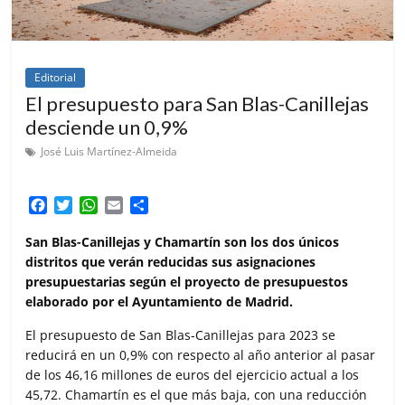
Editorial
El presupuesto para San Blas-Canillejas
desciende un 0,9%
José Luis Martínez-Almeida
F
T
W
E
C
a
w
h
m
o
c
i
a
a
m
San Blas-Canillejas y Chamartín son los dos únicos
e
t
t
i
p
distritos que verán reducidas sus asignaciones
b
t
s
l
a
presupuestarias según el proyecto de presupuestos
o
e
A
r
elaborado por el Ayuntamiento de Madrid.
o
r
p
t
k
p
i
El presupuesto de San Blas-Canillejas para 2023 se
r
reducirá en un 0,9% con respecto al año anterior al pasar
de los 46,16 millones de euros del ejercicio actual a los
45,72. Chamartín es el que más baja, con una reducción