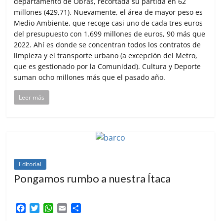
departamento de Obras, recortada su partida en 62
millones (429,71). Nuevamente, el área de mayor peso es
Medio Ambiente, que recoge casi uno de cada tres euros
del presupuesto con 1.699 millones de euros, 90 más que
2022. Ahí es donde se concentran todos los contratos de
limpieza y el transporte urbano (a excepción del Metro,
que es gestionado por la Comunidad). Cultura y Deporte
suman ocho millones más que el pasado año.
Leer más
Editorial
Pongamos rumbo a nuestra Ítaca
F
T
W
E
C
a
w
h
m
o