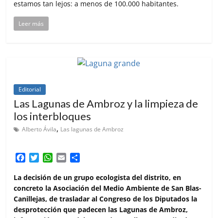
estamos tan lejos: a menos de 100.000 habitantes.
Leer más
Editorial
Las Lagunas de Ambroz y la limpieza de
los interbloques
,
Alberto Ávila
Las lagunas de Ambroz
F
T
W
E
C
a
w
h
m
o
c
i
a
a
m
La decisión de un grupo ecologista del distrito, en
e
t
t
i
p
concreto la Asociación del Medio Ambiente de San Blas-
b
t
s
l
a
Canillejas, de trasladar al Congreso de los Diputados la
o
e
A
r
desprotección que padecen las Lagunas de Ambroz,
o
r
p
t