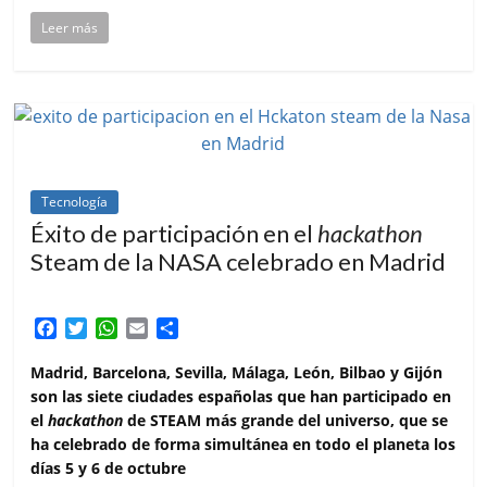
Leer más
Tecnología
Éxito de participación en el
hackathon
Steam de la NASA celebrado en Madrid
F
T
W
E
C
a
w
h
m
o
c
i
a
a
m
Madrid, Barcelona, Sevilla, Málaga, León, Bilbao y Gijón
e
t
t
i
p
son las siete ciudades españolas que han participado en
b
t
s
l
a
el
hackathon
de STEAM más grande del universo, que se
o
e
A
r
ha celebrado de forma simultánea en todo el planeta los
o
r
p
t
días 5 y 6 de octubre
k
p
i