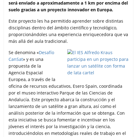
b
t
s
l
a
será enviado a aproximadamente a 1 km por encima del
o
e
A
r
suelo gracias a un proyecto innovador en Europa.
o
r
p
t
k
p
i
Este proyecto les ha permitido aprender sobre distintas
r
disciplinas dentro del ámbito científico y tecnológico,
proporcionándoles una experiencia enriquecedora que va
más allá del aula tradicional.
Se denomina «
Desafío
CanSat
» y es una
propuesta de la
Agencia Espacial
Europea, a través de la
oficina de recursos educativos, Esero Spain, coordinada
por el museo interactivo Parque de las Ciencias de
Andalucía. Este proyecto abarca la construcción y el
lanzamiento de un satélite a gran altura, así como el
análisis posterior de la información que se obtenga. Con
esta iniciativa se busca fomentar e incentivar en los
jóvenes el interés por la investigación y la ciencia,
introduciéndolos en metodologías reales de trabajo en el