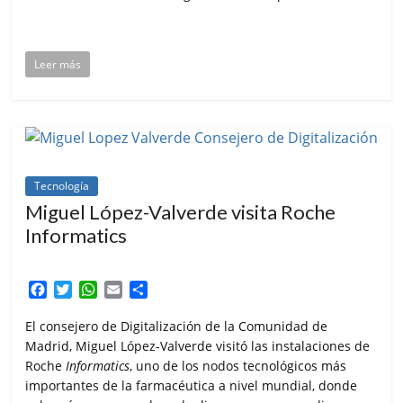
Leer más
Tecnología
Miguel López-Valverde visita Roche
Informatics
F
T
W
E
C
a
w
h
m
o
c
i
a
a
m
El consejero de Digitalización de la Comunidad de
e
t
t
i
p
Madrid, Miguel López-Valverde visitó las instalaciones de
b
t
s
l
a
Roche
Informatics
, uno de los nodos tecnológicos más
o
e
A
r
importantes de la farmacéutica a nivel mundial, donde
o
r
p
t