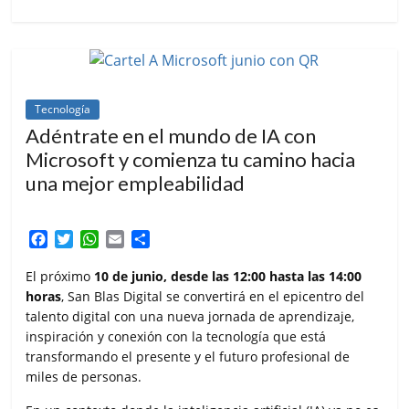
Tecnología
Adéntrate en el mundo de IA con
Microsoft y comienza tu camino hacia
una mejor empleabilidad
F
T
W
E
C
a
w
h
m
o
c
i
a
a
m
El próximo
10 de junio, desde las 12:00 hasta las 14:00
e
t
t
i
p
horas
, San Blas Digital se convertirá en el epicentro del
b
t
s
l
a
talento digital con una nueva jornada de aprendizaje,
o
e
A
r
inspiración y conexión con la tecnología que está
o
r
p
t
transformando el presente y el futuro profesional de
k
p
i
miles de personas.
r