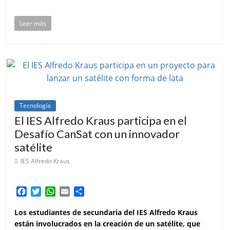
Leer más
Tecnología
El IES Alfredo Kraus participa en el
Desafío CanSat con un innovador
satélite
IES Alfredo Kraus
F
T
W
E
C
a
w
h
m
o
c
i
a
a
m
Los estudiantes de secundaria del IES Alfredo Kraus
e
t
t
i
p
están involucrados en la creación de un satélite, que