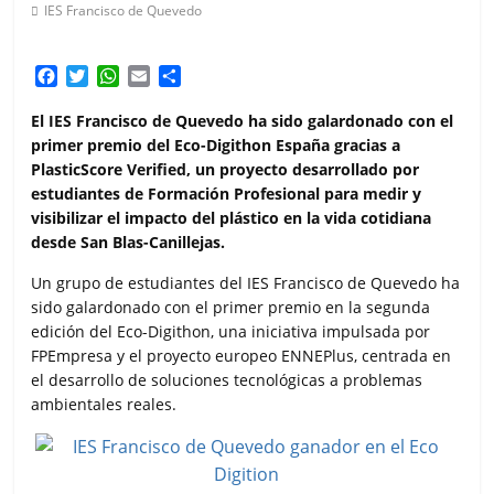
IES Francisco de Quevedo
F
T
W
E
C
a
w
h
m
o
c
i
a
a
m
El IES Francisco de Quevedo ha sido galardonado con el
e
t
t
i
p
primer premio del Eco-Digithon España gracias a
b
t
s
l
a
PlasticScore Verified, un proyecto desarrollado por
o
e
A
r
estudiantes de Formación Profesional para medir y
o
r
p
t
visibilizar el impacto del plástico en la vida cotidiana
k
p
i
desde San Blas-Canillejas.
r
Un grupo de estudiantes del IES Francisco de Quevedo ha
sido galardonado con el primer premio en la segunda
edición del Eco-Digithon, una iniciativa impulsada por
FPEmpresa y el proyecto europeo ENNEPlus, centrada en
el desarrollo de soluciones tecnológicas a problemas
ambientales reales.