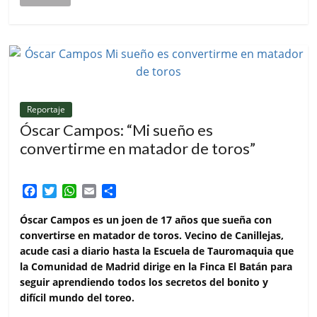
Reportaje
Óscar Campos: “Mi sueño es
convertirme en matador de toros”
F
T
W
E
C
a
w
h
m
o
c
i
a
a
m
Óscar Campos es un joen de 17 años que sueña con
e
t
t
i
p
convertirse en matador de toros. Vecino de Canillejas,
b
t
s
l
a
acude casi a diario hasta la Escuela de Tauromaquia que
o
e
A
r
la Comunidad de Madrid dirige en la Finca El Batán para
o
r
p
t
seguir aprendiendo todos los secretos del bonito y
k
p
i
difícil mundo del toreo.
r