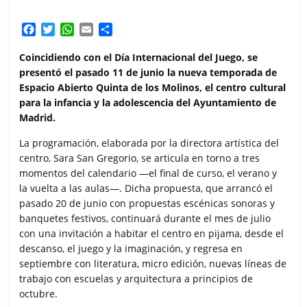
F
T
W
E
C
a
w
h
m
o
c
i
a
a
m
Coincidiendo con el Día Internacional del Juego, se
e
t
t
i
p
presentó el pasado 11 de junio la nueva temporada de
b
t
s
l
a
Espacio Abierto Quinta de los Molinos, el centro cultural
o
e
A
r
para la infancia y la adolescencia del Ayuntamiento de
o
r
p
t
Madrid.
k
p
i
r
La programación, elaborada por la directora artística del
centro, Sara San Gregorio, se articula en torno a tres
momentos del calendario —el final de curso, el verano y
la vuelta a las aulas—. Dicha propuesta, que arrancó el
pasado 20 de junio con propuestas escénicas sonoras y
banquetes festivos, continuará durante el mes de julio
con una invitación a habitar el centro en pijama, desde el
descanso, el juego y la imaginación, y regresa en
septiembre con literatura, micro edición, nuevas líneas de
trabajo con escuelas y arquitectura a principios de
octubre.