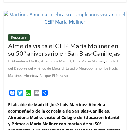
Reportaje
Almeida visita el CEIP María Moliner en
su 50º aniversario en San Blas-Canillejas
,
,
,
Almudena Maillo
Atlético de Madrid
CEIP María Moliner
Ciudad
,
,
del Deporte del Atlético de Madrid
Estadio Metropolitano
José Luis
,
Martínez-Almeida
Parque El Paraíso
F
T
W
E
C
a
w
h
m
o
c
i
a
a
m
El alcalde de Madrid, José Luis Martínez-Almeida,
e
t
t
i
p
acompañado de la concejala de San Blas-Canillejas,
b
t
s
l
a
Almudena Maíllo, visitó el Colegio de Educación Infantil
o
e
A
r
y Primaria María Moliner con motivo de su 50º
o
r
p
t