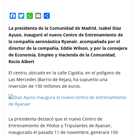
F
T
W
E
C
a
w
h
m
o
c
i
a
a
m
La presidenta de la Comunidad de Madrid, Isabel Díaz
e
t
t
i
p
Ayuso, inauguró el nuevo Centro de Entrenamiento de
b
t
s
l
a
la compañía aeronáutica Ryanair, acompañada por el
o
e
A
r
director de la compañía, Eddie Wilson, y por la consejera
o
r
p
t
de Economía, Empleo y Hacienda de la Comunidad,
k
p
i
Rocío Albert
r
El centro, ubicado en la calle Cigoítia, en el polígono de
Las Mercedes (Barrio de Rejas), ha supuesto una
inversión de 130 millones de euros.
La presidenta destacó que el nuevo Centro de
Entrenamiento de Pilotos y Tripulantes de Ryanair,
inaugurado el pasado 11 de noviembre, generará 150