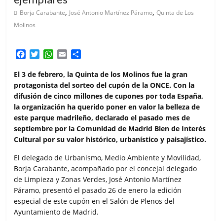
,
,
Borja Carabante
José Antonio Martínez Páramo
Quinta de Los
Molinos
F
T
W
E
C
a
w
h
m
o
c
i
a
a
m
El 3 de febrero, la Quinta de los Molinos fue la gran
e
t
t
i
p
protagonista del sorteo del cupón de la ONCE. Con la
b
t
s
l
a
difusión de cinco millones de cupones por toda España,
o
e
A
r
la organización ha querido poner en valor la belleza de
o
r
p
t
este parque madrileño, declarado el pasado mes de
k
p
i
septiembre por la Comunidad de Madrid Bien de Interés
r
Cultural por su valor histórico, urbanístico y paisajístico.
El delegado de Urbanismo, Medio Ambiente y Movilidad,
Borja Carabante, acompañado por el concejal delegado
de Limpieza y Zonas Verdes, José Antonio Martínez
Páramo, presentó el pasado 26 de enero la edición
especial de este cupón en el Salón de Plenos del
Ayuntamiento de Madrid.