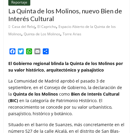
Reportaje
La Quinta de los Molinos, nuevo Bien de
Interés Cultural
,
,
Casa del Reloj
El Capricho
Espacio Abierto de la Quinta de los
,
,
Molinos
Quinta de Los Molinos
Torre Arias
F
T
W
E
C
a
w
h
m
o
c
i
a
a
m
El Gobierno regional blinda la Quinta de los Molinos por
e
t
t
i
p
su valor histórico, arquitectónico y paisajístico
b
t
s
l
a
o
e
A
r
La Comunidad de Madrid aprobó el pasado 3 de
o
r
p
t
septiembre, en el Consejo de Gobierno, la declaración de
k
p
i
la
Quinta de los Molinos
como
Bien de Interés Cultural
r
(BIC)
en la categoría de Patrimonio Histórico. El
reconocimiento se concede por su valor urbanístico,
paisajístico, histórico y botánico.
Situado en el barrio de Suanzes, más concretamente en el
número 527 de la calle Alcalá, en el distrito de San Blas-