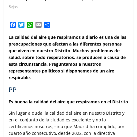
Rejas
F
T
W
E
C
a
w
h
m
o
c
i
a
a
m
La calidad del aire que respiramos a diario es una de las
e
t
t
i
p
preocupaciones que afectan a las diferentes personas
b
t
s
l
a
que viven en nuestro Distrito. Muchos problemas de
o
e
A
r
salud, sobre todo respiratorios, se producen a causa de
o
r
p
t
esta circunstancia. Preguntamos a nuestros
k
p
i
representantes políticos si disponemos de un aire
r
respirable.
PP
Es buena la calidad del aire que respiramos en el Distrito
Sin lugar a duda, la calidad del aire en nuestro Distrito y
en el conjunto de la ciudad es excelente y no lo
certificamos nosotros, sino que Madrid ha cumplido, por
cuarto año consecutivo, desde 2022, con la directiva