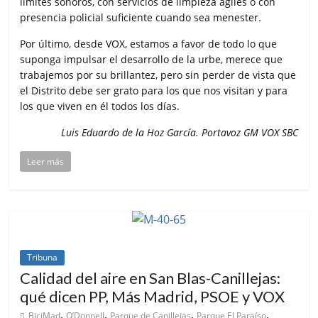
límites sonoros, con servicios de limpieza ágiles o con
presencia policial suficiente cuando sea menester.
Por último, desde VOX, estamos a favor de todo lo que
suponga impulsar el desarrollo de la urbe, merece que
trabajemos por su brillantez, pero sin perder de vista que
el Distrito debe ser grato para los que nos visitan y para
los que viven en él todos los días.
Luis Eduardo de la Hoz García. Portavoz GM VOX SBC
Leer más
Tribuna
Calidad del aire en San Blas-Canillejas:
qué dicen PP, Más Madrid, PSOE y VOX
,
,
,
,
BiciMad
O’Donnell
Parque de Canillejas
Parque El Paraíso