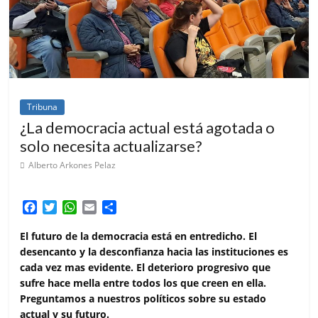
Tribuna
¿La democracia actual está agotada o
solo necesita actualizarse?
Alberto Arkones Pelaz
F
T
W
E
C
a
w
h
m
o
c
i
a
a
m
El futuro de la democracia está en entredicho. El
e
t
t
i
p
desencanto y la desconfianza hacia las instituciones es
b
t
s
l
a
cada vez mas evidente. El deterioro progresivo que
o
e
A
r
sufre hace mella entre todos los que creen en ella.
o
r
p
t
Preguntamos a nuestros políticos sobre su estado
k
p
i
actual y su futuro.