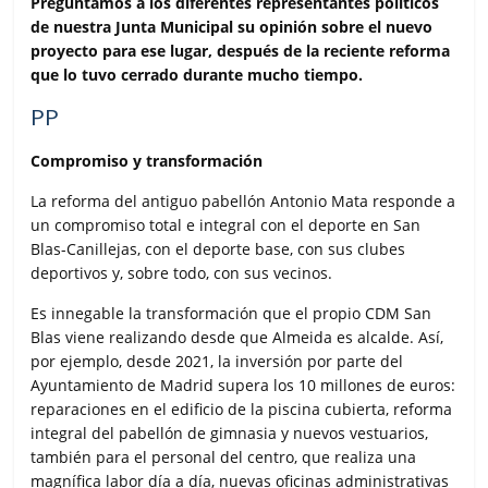
Preguntamos a los diferentes representantes políticos
o
r
p
t
de nuestra Junta Municipal su opinión sobre el nuevo
k
p
i
proyecto para ese lugar, después de la reciente reforma
r
que lo tuvo cerrado durante mucho tiempo.
PP
Compromiso y transformación
La reforma del antiguo pabellón Antonio Mata responde a
un compromiso total e integral con el deporte en San
Blas-Canillejas, con el deporte base, con sus clubes
deportivos y, sobre todo, con sus vecinos.
Es innegable la transformación que el propio CDM San
Blas viene realizando desde que Almeida es alcalde. Así,
por ejemplo, desde 2021, la inversión por parte del
Ayuntamiento de Madrid supera los 10 millones de euros:
reparaciones en el edificio de la piscina cubierta, reforma
integral del pabellón de gimnasia y nuevos vestuarios,
también para el personal del centro, que realiza una
magnífica labor día a día, nuevas oficinas administrativas