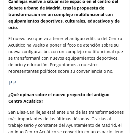
e
t
t
i
p
Canillejas vuelve a situar este espacio en el centro del
b
t
s
l
a
debate urbano de Madrid, tras la propuesta de
o
e
A
r
transformación en un complejo multifuncional con
o
r
p
t
equipamientos deportivos, culturales, educativos y de
k
p
i
ocio.
r
El nuevo uso que va a tener el antiguo edificio del Centro
Acuático ha vuelto a poner el foco de atención sobre su
nueva configuración, con un complejo multifuncional que
se transformará con nuevos equipamientos deportivos,
de ocio y educación. Preguntamos a nuestros
representantes políticos sobre su conveniencia o no.
PP
¿Qué opinan sobre el nuevo proyecto del antiguo
Centro Acuático?
San Blas-Canillejas está ante una de las transformaciones
más importantes de las últimas décadas. Gracias al
trabajo serio y constante del Ayuntamiento de Madrid, el
antiguo Centro Acuático se convertirá en un espacio lleno