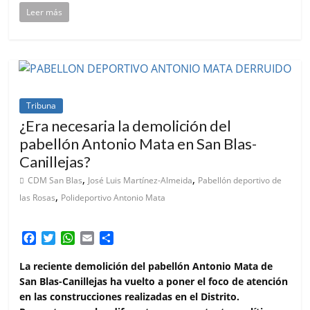
Leer más
Tribuna
¿Era necesaria la demolición del
pabellón Antonio Mata en San Blas-
Canillejas?
,
,
CDM San Blas
José Luis Martínez-Almeida
Pabellón deportivo de
,
las Rosas
Polideportivo Antonio Mata
F
T
W
E
C
a
w
h
m
o
c
i
a
a
m
La reciente demolición del pabellón Antonio Mata de
e
t
t
i
p
San Blas-Canillejas ha vuelto a poner el foco de atención
b
t
s
l
a
en las construcciones realizadas en el Distrito.
o
e
A
r