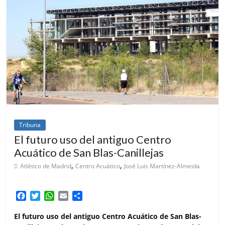
Tribuna
El futuro uso del antiguo Centro
Acuático de San Blas-Canillejas
,
,
Atlético de Madrid
Centro Acuático
José Luis Martínez-Almeida
F
T
W
E
C
a
w
h
m
o
c
i
a
a
m
El futuro uso del antiguo Centro Acuático de San Blas-