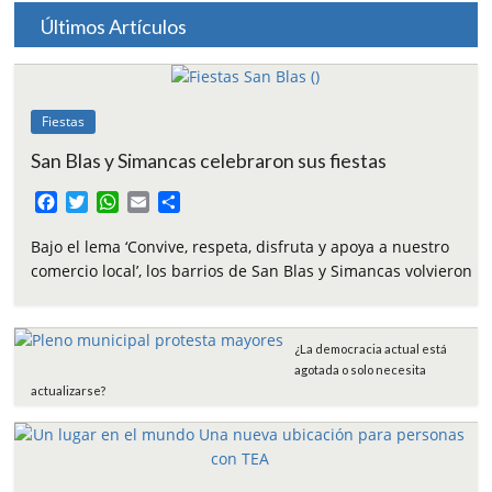
Últimos Artículos
Fiestas
San Blas y Simancas celebraron sus fiestas
F
T
W
E
C
a
w
h
m
o
c
i
a
a
m
Bajo el lema ‘Convive, respeta, disfruta y apoya a nuestro
e
t
t
i
p
comercio local’, los barrios de San Blas y Simancas volvieron
b
t
s
l
a
o
e
A
r
o
r
p
t
¿La democracia actual está
k
p
i
agotada o solo necesita
r
actualizarse?