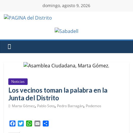
domingo, agosto 9, 2026
Noticias
Los vecinos toman la palabra en la
Junta del Distrito
,
,
,
Marta Gómez
Pablo Soto
Pedro Barragán
Podemos
F
T
W
E
C
a
w
h
m
o