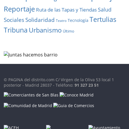
Reportaje
Salud
Ruta de las Tapas y Tiendas
Tertulias
Solidaridad
Sociales
Tecnología
Teatro
Tribuna
Urbanismo
Último
© PAGINA del distrito.com C/ Virgen de la Oliva 53 local 1
posterior - Madrid 28037 - Teléfono:
91 327 23 51