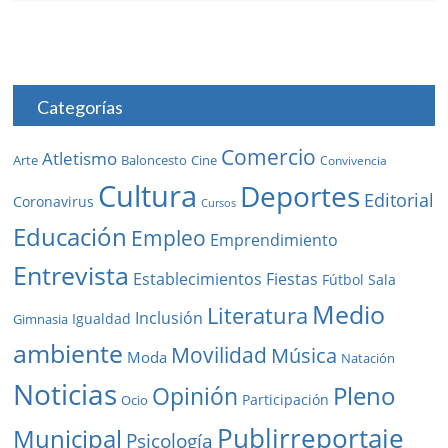
Categorías
Comercio
Atletismo
Baloncesto
Arte
Cine
Convivencia
Cultura
Deportes
Editorial
Coronavirus
Cursos
Educación
Empleo
Emprendimiento
Entrevista
Establecimientos
Fiestas
Fútbol Sala
Medio
Literatura
Inclusión
Igualdad
Gimnasia
ambiente
Movilidad
Música
Moda
Natación
Noticias
Pleno
Opinión
Participación
Ocio
Publirreportaje
Municipal
Psicología