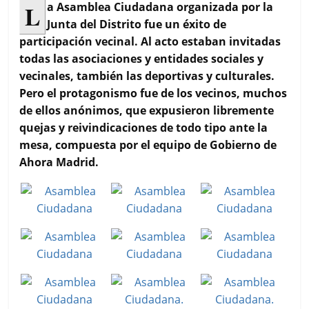
c
i
a
a
m
L
a Asamblea Ciudadana organizada por la
e
t
t
i
p
Junta del Distrito fue un éxito de
b
t
s
l
a
participación vecinal. Al acto estaban invitadas
o
e
A
r
todas las asociaciones y entidades sociales y
o
r
p
t
k
p
i
vecinales, también las deportivas y culturales.
r
Pero el protagonismo fue de los vecinos, muchos
de ellos anónimos, que expusieron libremente
quejas y reivindicaciones de todo tipo ante la
mesa, compuesta por el equipo de Gobierno de
Ahora Madrid.