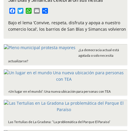
F
T
W
E
C
a
w
h
m
o
c
i
a
a
m
Bajo el lema ‘Convive, respeta, disfruta y apoya a nuestro
e
t
t
i
p
comercio local’, los barrios de San Blas y Simancas volvieron
b
t
s
l
a
o
e
A
r
o
r
p
t
¿La democracia actual está
k
p
i
agotada o solo necesita
r
actualizarse?
«Un lugar en el mundo”: Una nueva ubicación para personas con TEA
Las Tertulias de La Gradona: “La problemática del Parque El Paraíso”