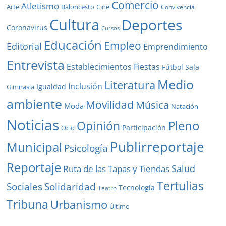
Comercio
Atletismo
Baloncesto
Arte
Cine
Convivencia
Cultura
Deportes
Coronavirus
Cursos
Educación
Empleo
Editorial
Emprendimiento
Entrevista
Establecimientos
Fiestas
Fútbol Sala
Medio
Literatura
Inclusión
Igualdad
Gimnasia
ambiente
Movilidad
Música
Moda
Natación
Noticias
Pleno
Opinión
Participación
Ocio
Publirreportaje
Municipal
Psicología
Reportaje
Salud
Ruta de las Tapas y Tiendas
Tertulias
Solidaridad
Sociales
Tecnología
Teatro
Tribuna
Urbanismo
Último