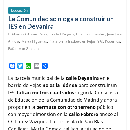
Educación
La Comunidad se niega a construir un
IES en Deyanira
,
,
,
Alberto Arkones Pelaz
Ciudad Pegaso
Cristina Cifuentes
Juan José
,
,
,
,
Arriola
Marta Higueras
Plataforma Instituto en Rejas ¡YA!
Podemos
Rafael van Grieken
F
T
W
E
C
a
w
h
m
o
c
i
a
a
m
La parcela municipal de la
calle Deyanira
en el
e
t
t
i
p
barrio de Rejas
no es la idónea
para construir un
b
t
s
l
a
IES,
faltan metros cuadrados
según la Consejería
o
e
A
r
de Educación de la Comunidad de Madrid y ahora
o
r
p
t
k
p
i
proponen la
permuta con otro terreno
público
r
con mayor dimensión en la
calle Febrero
anexo al
CC López Vázquez. La concejala de San Blas-
Canillejas, Marta Gómez, calificó la situación de