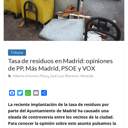
Tribuna
Tasa de residuos en Madrid: opiniones
de PP, Más Madrid, PSOE y VOX
,
Alberto Arkones Pelaz
José Luis Martínez-Almeida
F
T
W
E
C
a
w
h
m
o
c
i
a
a
m
La reciente implantación de la tasa de residuos por
e
t
t
i
p
parte del Ayuntamiento de Madrid ha causado una
b
t
s
l
a
oleada de controversia entre los vecinos de la ciudad.
o
e
A
r
Para conocer la opinión sobre este asunto pulsamos la
o
r
p
t