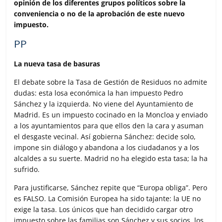
opinión de los diferentes grupos políticos sobre la
k
p
i
conveniencia o no de la aprobación de este nuevo
r
impuesto.
PP
La nueva tasa de basuras
El debate sobre la Tasa de Gestión de Residuos no admite
dudas: esta losa económica la han impuesto Pedro
Sánchez y la izquierda. No viene del Ayuntamiento de
Madrid. Es un impuesto cocinado en la Moncloa y enviado
a los ayuntamientos para que ellos den la cara y asuman
el desgaste vecinal. Así gobierna Sánchez: decide solo,
impone sin diálogo y abandona a los ciudadanos y a los
alcaldes a su suerte. Madrid no ha elegido esta tasa; la ha
sufrido.
Para justificarse, Sánchez repite que “Europa obliga”. Pero
es FALSO. La Comisión Europea ha sido tajante: la UE no
exige la tasa. Los únicos que han decidido cargar otro
impuesto sobre las familias son Sánchez y sus socios, los