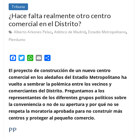
Tribuna
¿Hace falta realmente otro centro
comercial en el Distrito?
,
,
,
Alberto Arkones Pelaz
Atlético de Madrid
Estadio Metropolitano
Plenilunio
F
T
W
E
C
a
w
h
m
o
c
i
a
a
m
El proyecto de construcción de un nuevo centro
e
t
t
i
p
comercial en los aledaños del Estadio Metropolitano ha
b
t
s
l
a
vuelto a sembrar la polémica entre los vecinos y
o
e
A
r
comerciantes del Distrito. Preguntamos a los
o
r
p
t
representantes de los diferentes grupos políticos sobre
k
p
i
la conveniencia o no de su apertura y por qué no se
r
respeta la moratoria aprobada para no construir más
centros y proteger al pequeño comercio.
PP