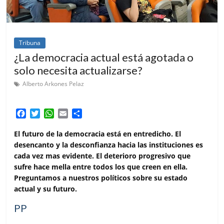
Tribuna
¿La democracia actual está agotada o
solo necesita actualizarse?
Alberto Arkones Pelaz
F
T
W
E
C
a
w
h
m
o
c
i
a
a
m
El futuro de la democracia está en entredicho. El
e
t
t
i
p
desencanto y la desconfianza hacia las instituciones es
b
t
s
l
a
cada vez mas evidente. El deterioro progresivo que
o
e
A
r
sufre hace mella entre todos los que creen en ella.
o
r
p
t
Preguntamos a nuestros políticos sobre su estado
k
p
i
actual y su futuro.
r
PP