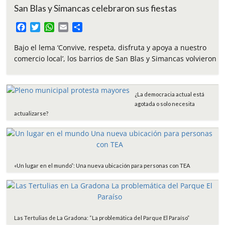
San Blas y Simancas celebraron sus fiestas
F
T
W
E
C
a
w
h
m
o
c
i
a
a
m
Bajo el lema ‘Convive, respeta, disfruta y apoya a nuestro
e
t
t
i
p
comercio local’, los barrios de San Blas y Simancas volvieron
b
t
s
l
a
o
e
A
r
o
r
p
t
¿La democracia actual está
k
p
i
agotada o solo necesita
r
actualizarse?
«Un lugar en el mundo”: Una nueva ubicación para personas con TEA
Las Tertulias de La Gradona: “La problemática del Parque El Paraíso”