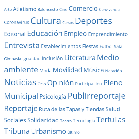
Comercio
Atletismo
Baloncesto
Arte
Cine
Convivencia
Cultura
Deportes
Coronavirus
Cursos
Educación
Empleo
Editorial
Emprendimiento
Entrevista
Establecimientos
Fiestas
Fútbol Sala
Medio
Literatura
Inclusión
Igualdad
Gimnasia
ambiente
Movilidad
Música
Moda
Natación
Noticias
Pleno
Opinión
Participación
Ocio
Publirreportaje
Municipal
Psicología
Reportaje
Salud
Ruta de las Tapas y Tiendas
Tertulias
Solidaridad
Sociales
Tecnología
Teatro
Tribuna
Urbanismo
Último