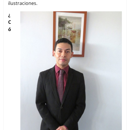
ilustraciones.
¿
C
ó