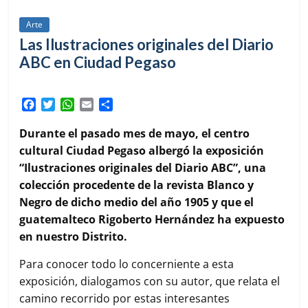
Arte
Las Ilustraciones originales del Diario
ABC en Ciudad Pegaso
F
T
W
E
C
a
w
h
m
o
c
i
a
a
m
Durante el pasado mes de mayo, el centro
e
t
t
i
p
cultural Ciudad Pegaso albergó la exposición
b
t
s
l
a
“Ilustraciones originales del Diario ABC”, una
o
e
A
r
colección procedente de la revista Blanco y
o
r
p
t
k
p
i
Negro de dicho medio del año 1905 y que el
r
guatemalteco Rigoberto Hernández ha expuesto
en nuestro Distrito.
Para conocer todo lo concerniente a esta
exposición, dialogamos con su autor, que relata el
camino recorrido por estas interesantes