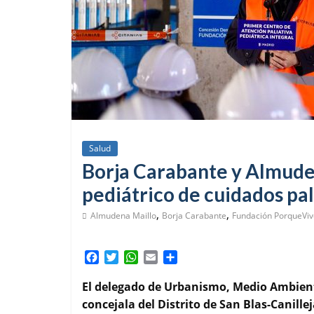
Salud
Borja Carabante y Almuden
pediátrico de cuidados pa
,
,
Almudena Maillo
Borja Carabante
Fundación PorqueVi
F
T
W
E
C
a
w
h
m
o
c
i
a
a
m
El delegado de Urbanismo, Medio Ambient
e
t
t
i
p
concejala del Distrito de San Blas-Canille
b
t
s
l
a