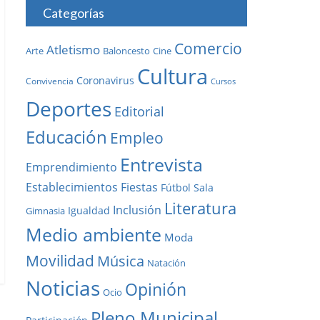
Categorías
Comercio
Atletismo
Baloncesto
Arte
Cine
Cultura
Coronavirus
Convivencia
Cursos
Deportes
Editorial
Educación
Empleo
Entrevista
Emprendimiento
Establecimientos
Fiestas
Fútbol Sala
Literatura
Inclusión
Igualdad
Gimnasia
Medio ambiente
Moda
Movilidad
Música
Natación
Noticias
Opinión
Ocio
Pleno Municipal