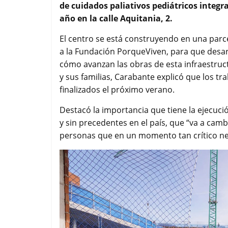
de cuidados paliativos pediátricos integr
o
e
A
r
año en la calle Aquitania, 2.
o
r
p
t
k
p
i
El centro se está construyendo en una parc
r
a la Fundación PorqueViven, para que desa
cómo avanzan las obras de esta infraestruc
y sus familias, Carabante explicó que los t
finalizados el próximo verano.
Destacó la importancia que tiene la ejecució
y sin precedentes en el país, que “va a cambi
personas que en un momento tan crítico nec