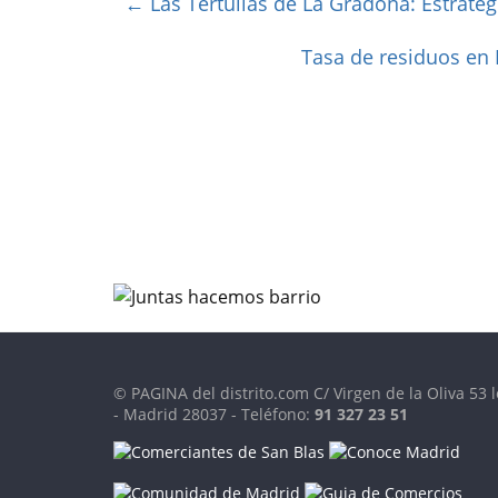
←
Las Tertulias de La Gradona: Estrateg
Tasa de residuos en
© PAGINA del distrito.com C/ Virgen de la Oliva 53 l
- Madrid 28037 - Teléfono:
91 327 23 51