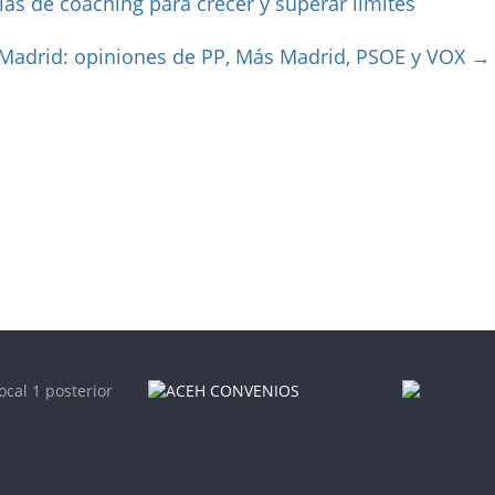
ias de coaching para crecer y superar límites
 Madrid: opiniones de PP, Más Madrid, PSOE y VOX
→
ocal 1 posterior