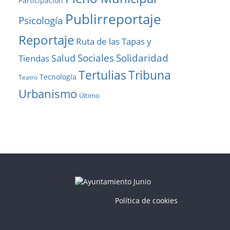
Participación
Publirreportaje
Psicología
Reportaje
Ruta de las Tapas y
Solidaridad
Sociales
Salud
Tiendas
Tribuna
Tertulias
Tecnología
Teatro
Urbanismo
Último
Política de cookies