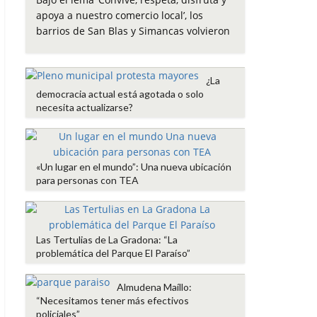
e
t
t
i
p
apoya a nuestro comercio local’, los
b
t
s
l
a
barrios de San Blas y Simancas volvieron
o
e
A
r
o
r
p
t
k
p
i
¿La
r
democracia actual está agotada o solo
necesita actualizarse?
«Un lugar en el mundo”: Una nueva ubicación
para personas con TEA
Las Tertulias de La Gradona: “La
problemática del Parque El Paraíso”
Almudena Maíllo:
“Necesitamos tener más efectivos
policiales”