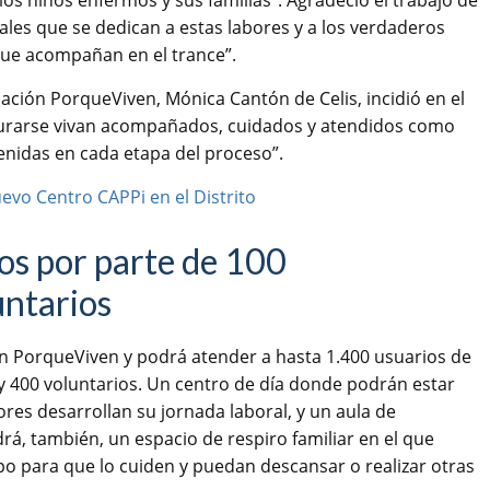
s niños enfermos y sus familias”. Agradeció el trabajo de
nales que se dedican a estas labores y a los verdaderos
que acompañan en el trance”.
dación PorqueViven, Mónica Cantón de Celis, incidió en el
curarse vivan acompañados, cuidados y atendidos como
tenidas en cada etapa del proceso”.
os por parte de 100
untarios
ón PorqueViven y podrá atender a hasta 1.400 usuarios de
 y 400 voluntarios. Un centro de día donde podrán estar
res desarrollan su jornada laboral, y un aula de
á, también, un espacio de respiro familiar en el que
po para que lo cuiden y puedan descansar o realizar otras