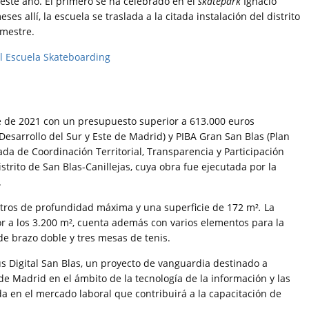
este año. El primero se ha celebrado en el
skatepark
Ignacio
ses allí, la escuela se traslada a la citada instalación del distrito
imestre.
e de 2021 con un presupuesto superior a 613.000 euros
Desarrollo del Sur y Este de Madrid) y PIBA Gran San Blas (Plan
ada de Coordinación Territorial, Transparencia y Participación
strito de San Blas-Canillejas, cuya obra fue ejecutada por la
.
tros de profundidad máxima y una superficie de 172 m²
.
La
ior a los 3.200 m², cuenta además con varios elementos para la
de brazo doble y tres mesas de tenis.
s Digital San Blas, un proyecto de vanguardia destinado a
de Madrid en el ámbito de la tecnología de la información y las
a en el mercado laboral que contribuirá a la capacitación de