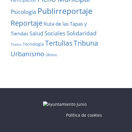
Participación
Publirreportaje
Psicología
Reportaje
Ruta de las Tapas y
Solidaridad
Sociales
Salud
Tiendas
Tribuna
Tertulias
Tecnología
Teatro
Urbanismo
Último
Política de cookies