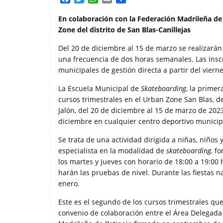
a
w
h
m
o
c
i
a
a
m
En colaboración con la Federación Madrileña de 
e
t
t
i
p
Zone del distrito de San Blas-Canillejas
b
t
s
l
a
o
e
A
r
Del 20 de diciembre al 15 de marzo se realizarán
o
r
p
t
una frecuencia de dos horas semanales. Las insc
k
p
i
municipales de gestión directa a partir del viern
r
La Escuela Municipal de
Skateboarding
, la prime
cursos trimestrales en el Urban Zone San Blas, del
Jalón, del 20 de diciembre al 15 de marzo de 2023
diciembre en cualquier centro deportivo municip
Se trata de una actividad dirigida a niñas, niños
especialista en la modalidad de
skateboarding,
for
los martes y jueves con horario de 18:00 a 19:00 h
harán las pruebas de nivel. Durante las fiestas n
enero.
Este es el segundo de los cursos trimestrales que
convenio de colaboración entre el Área Delegad