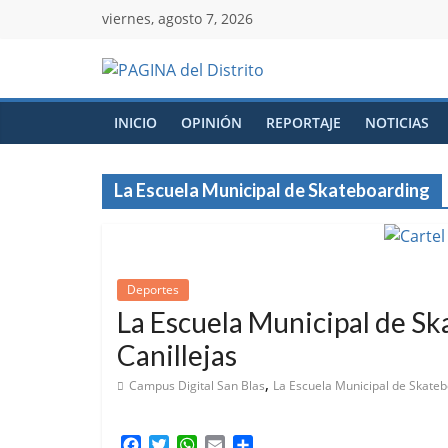
viernes, agosto 7, 2026
INICIO
OPINIÓN
REPORTAJE
NOTICIAS
La Escuela Municipal de Skateboarding
Deportes
La Escuela Municipal de Ska
Canillejas
,
Campus Digital San Blas
La Escuela Municipal de Skate
F
T
W
E
C