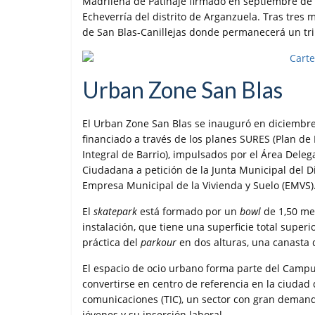
Madrileña de Patinaje firmado en septiembre de 
Echeverría del distrito de Arganzuela. Tras tres me
de San Blas-Canillejas donde permanecerá un tr
Urban Zone San Blas
El Urban Zone San Blas se inauguró en diciembr
financiado a través de los planes SURES (Plan de 
Integral de Barrio), impulsados por el Área Deleg
Ciudadana a petición de la Junta Municipal del Di
Empresa Municipal de la Vivienda y Suelo (EMVS)
El
skatepark
está formado por un
bowl
de 1,50 me
instalación, que tiene una superficie total super
práctica del
parkour
en dos alturas, una canasta 
El espacio de ocio urbano forma parte del Campu
convertirse en centro de referencia en la ciudad 
comunicaciones (TIC), un sector con gran demand
jóvenes y su inserción laboral.