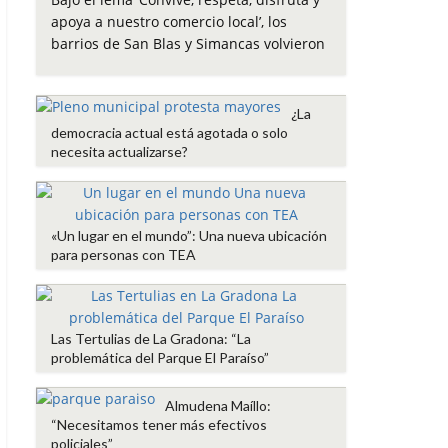
e
t
t
i
p
apoya a nuestro comercio local’, los
b
t
s
l
a
barrios de San Blas y Simancas volvieron
o
e
A
r
o
r
p
t
k
p
i
¿La
r
democracia actual está agotada o solo
necesita actualizarse?
«Un lugar en el mundo”: Una nueva ubicación
para personas con TEA
Las Tertulias de La Gradona: “La
problemática del Parque El Paraíso”
Almudena Maíllo:
“Necesitamos tener más efectivos
policiales”