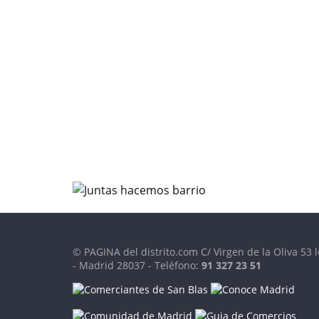
© PAGINA del distrito.com C/ Virgen de la Oliva 53 l
- Madrid 28037 - Teléfono:
91 327 23 51