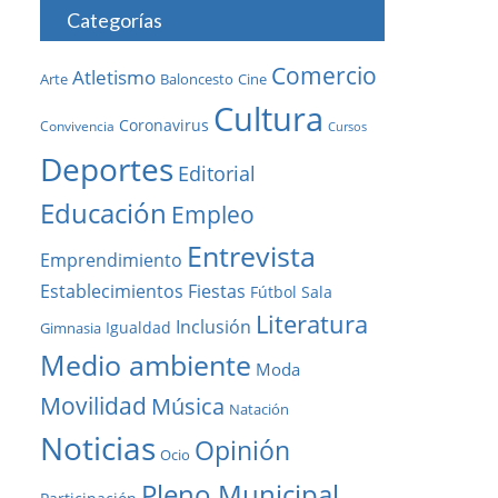
Categorías
Comercio
Atletismo
Baloncesto
Arte
Cine
Cultura
Coronavirus
Convivencia
Cursos
Deportes
Editorial
Educación
Empleo
Entrevista
Emprendimiento
Establecimientos
Fiestas
Fútbol Sala
Literatura
Inclusión
Igualdad
Gimnasia
Medio ambiente
Moda
Movilidad
Música
Natación
Noticias
Opinión
Ocio
Pleno Municipal