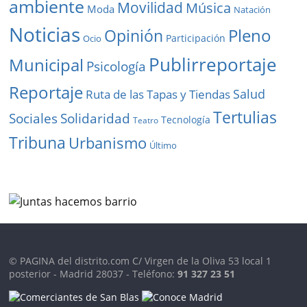
ambiente
Movilidad
Música
Moda
Natación
Noticias
Pleno
Opinión
Participación
Ocio
Publirreportaje
Municipal
Psicología
Reportaje
Salud
Ruta de las Tapas y Tiendas
Tertulias
Solidaridad
Sociales
Tecnología
Teatro
Tribuna
Urbanismo
Último
© PAGINA del distrito.com C/ Virgen de la Oliva 53 local 1
posterior - Madrid 28037 - Teléfono:
91 327 23 51