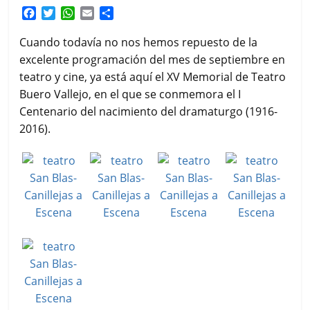
F
T
W
E
C
a
w
h
m
o
c
i
a
a
m
Cuando todavía no nos hemos repuesto de la
e
t
t
i
p
excelente programación del mes de septiembre en
b
t
s
l
a
teatro y cine, ya está aquí el XV Memorial de Teatro
o
e
A
r
Buero Vallejo, en el que se conmemora el I
o
r
p
t
k
p
i
Centenario del nacimiento del dramaturgo (1916-
r
2016).