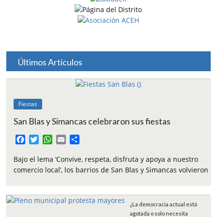
Últimos Artículos
Fiestas
San Blas y Simancas celebraron sus fiestas
F
T
W
E
C
a
w
h
m
o
c
i
a
a
m
Bajo el lema ‘Convive, respeta, disfruta y apoya a nuestro
e
t
t
i
p
comercio local’, los barrios de San Blas y Simancas volvieron
b
t
s
l
a
o
e
A
r
o
r
p
t
¿La democracia actual está
k
p
i
agotada o solo necesita
r