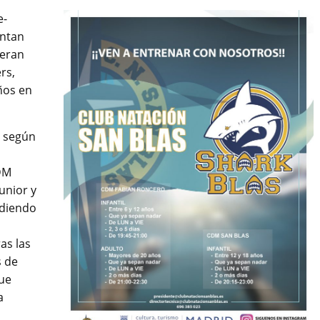
e-
entan
peran
rs,
ños en
s según
CDM
junior y
ndiendo
as las
s de
que
a