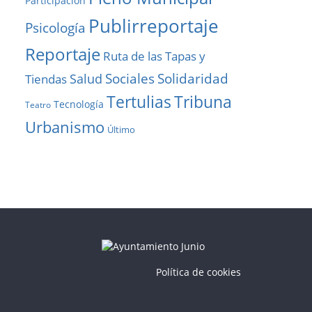
Participación
Publirreportaje
Psicología
Reportaje
Ruta de las Tapas y
Solidaridad
Sociales
Salud
Tiendas
Tribuna
Tertulias
Tecnología
Teatro
Urbanismo
Último
Política de cookies