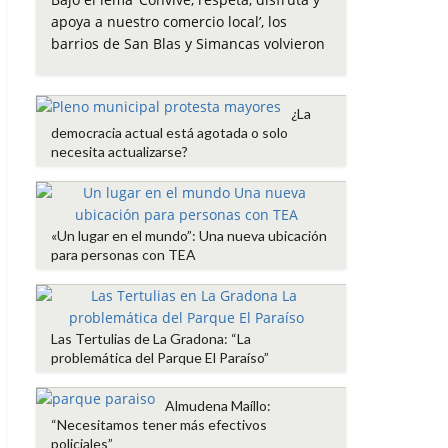
e
t
t
i
p
apoya a nuestro comercio local’, los
b
t
s
l
a
barrios de San Blas y Simancas volvieron
o
e
A
r
o
r
p
t
k
p
i
¿La
r
democracia actual está agotada o solo
necesita actualizarse?
«Un lugar en el mundo”: Una nueva ubicación
para personas con TEA
Las Tertulias de La Gradona: “La
problemática del Parque El Paraíso”
Almudena Maíllo:
“Necesitamos tener más efectivos
policiales”