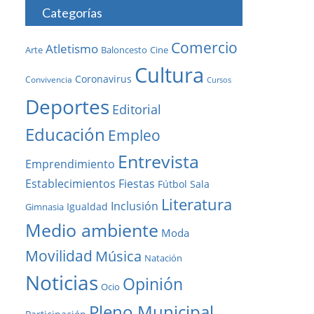
Categorías
Comercio
Atletismo
Baloncesto
Arte
Cine
Cultura
Coronavirus
Convivencia
Cursos
Deportes
Editorial
Educación
Empleo
Entrevista
Emprendimiento
Establecimientos
Fiestas
Fútbol Sala
Literatura
Inclusión
Igualdad
Gimnasia
Medio ambiente
Moda
Movilidad
Música
Natación
Noticias
Opinión
Ocio
Pleno Municipal