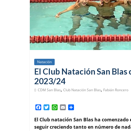
Natación
El Club Natación San Bla
2023/24
,
,
CDM San Blas
Club Natación San Blas
Fabián Roncero
F
T
W
E
C
a
w
h
m
o
c
i
a
a
m
El Club natación San Blas ha comenzado 
e
t
t
i
p
seguir creciendo tanto en número de nad
b
t
s
l
a