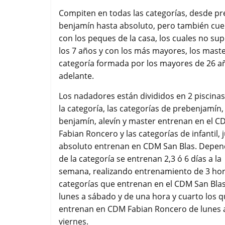
o
e
A
r
Compiten en todas las categorías, desde pr
o
r
p
t
benjamín hasta absoluto, pero también cu
k
p
i
con los peques de la casa, los cuales no su
r
los 7 años y con los más mayores, los maste
categoría formada por los mayores de 26 a
adelante.
Los nadadores están divididos en 2 piscina
la categoría, las categorías de prebenjamín,
benjamín, alevín y master entrenan en el 
Fabian Roncero y las categorías de infantil, 
absoluto entrenan en CDM San Blas. Depe
de la categoría se entrenan 2,3 ó 6 días a la
semana, realizando entrenamiento de 3 hor
categorías que entrenan en el CDM San Bla
lunes a sábado y de una hora y cuarto los 
entrenan en CDM Fabian Roncero de lunes 
viernes.