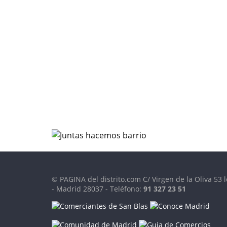
© PAGINA del distrito.com C/ Virgen de la Oliva 53 l
- Madrid 28037 - Teléfono:
91 327 23 51