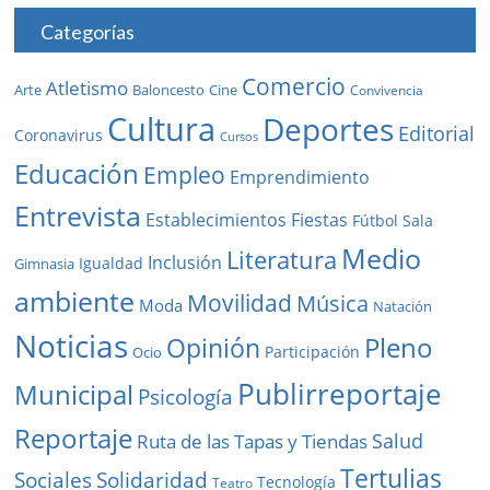
Categorías
Comercio
Atletismo
Baloncesto
Arte
Cine
Convivencia
Cultura
Deportes
Editorial
Coronavirus
Cursos
Educación
Empleo
Emprendimiento
Entrevista
Establecimientos
Fiestas
Fútbol Sala
Medio
Literatura
Inclusión
Igualdad
Gimnasia
ambiente
Movilidad
Música
Moda
Natación
Noticias
Pleno
Opinión
Participación
Ocio
Publirreportaje
Municipal
Psicología
Reportaje
Salud
Ruta de las Tapas y Tiendas
Tertulias
Solidaridad
Sociales
Tecnología
Teatro