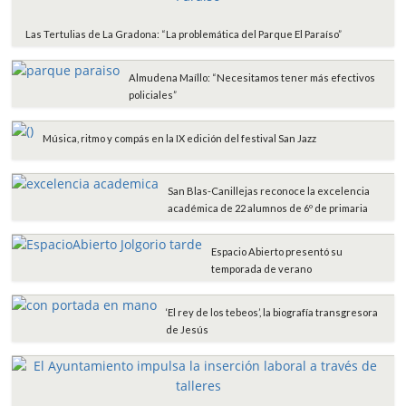
Las Tertulias de La Gradona: “La problemática del Parque El Paraíso”
Almudena Maíllo: “Necesitamos tener más efectivos
policiales”
Música, ritmo y compás en la IX edición del festival San Jazz
San Blas-Canillejas reconoce la excelencia
académica de 22 alumnos de 6º de primaria
Espacio Abierto presentó su
temporada de verano
‘El rey de los tebeos’, la biografía transgresora
de Jesús