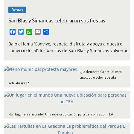
Fiestas
San Blas y Simancas celebraron sus fiestas
F
T
W
E
C
a
w
h
m
o
c
i
a
a
m
Bajo el lema ‘Convive, respeta, disfruta y apoya a nuestro
e
t
t
i
p
comercio local’, los barrios de San Blas y Simancas volvieron
b
t
s
l
a
o
e
A
r
o
r
p
t
¿La democracia actual está
k
p
i
agotada o solo necesita
r
actualizarse?
«Un lugar en el mundo”: Una nueva ubicación para personas con TEA