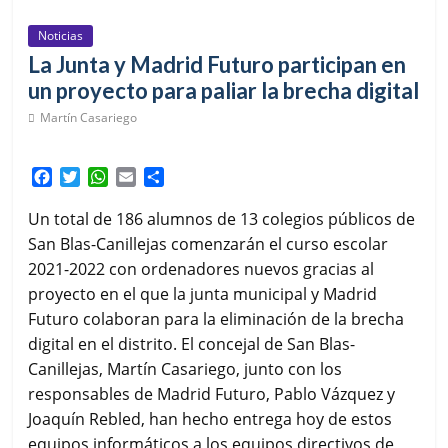
Noticias
La Junta y Madrid Futuro participan en
un proyecto para paliar la brecha digital
Martín Casariego
F
T
W
E
C
a
w
h
m
o
c
i
a
a
m
Un total de 186 alumnos de 13 colegios públicos de
e
t
t
i
p
San Blas-Canillejas comenzarán el curso escolar
b
t
s
l
a
2021-2022 con ordenadores nuevos gracias al
o
e
A
r
proyecto en el que la junta municipal y Madrid
o
r
p
t
k
p
i
Futuro colaboran para la eliminación de la brecha
r
digital en el distrito. El concejal de San Blas-
Canillejas, Martín Casariego, junto con los
responsables de Madrid Futuro, Pablo Vázquez y
Joaquín Rebled, han hecho entrega hoy de estos
equipos informáticos a los equipos directivos de