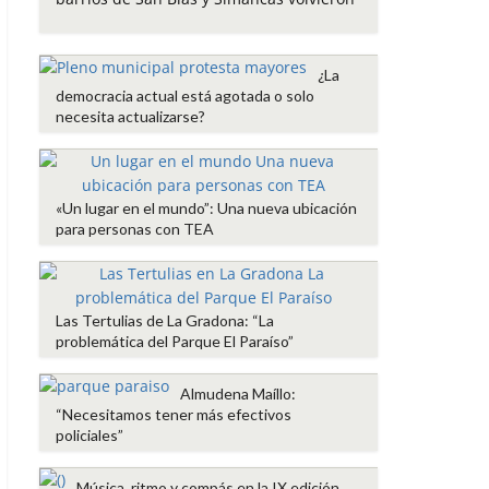
o
e
A
r
o
r
p
t
k
p
i
¿La
r
democracia actual está agotada o solo
necesita actualizarse?
«Un lugar en el mundo”: Una nueva ubicación
para personas con TEA
Las Tertulias de La Gradona: “La
problemática del Parque El Paraíso”
Almudena Maíllo:
“Necesitamos tener más efectivos
policiales”
Música, ritmo y compás en la IX edición