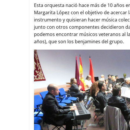
o
r
p
t
Esta orquesta nació hace más de 10 años en
k
p
i
Margarita López con el objetivo de acercar 
r
instrumento y quisieran hacer música colectiv
junto con otros componentes decidieron dar
podemos encontrar músicos veteranos al la
años), que son los benjamines del grupo.