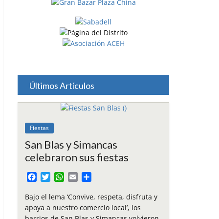
Últimos Artículos
Fiestas
San Blas y Simancas
celebraron sus fiestas
F
T
W
E
C
a
w
h
m
o
c
i
a
a
m
Bajo el lema ‘Convive, respeta, disfruta y
e
t
t
i
p
apoya a nuestro comercio local’, los
b
t
s
l
a
barrios de San Blas y Simancas volvieron