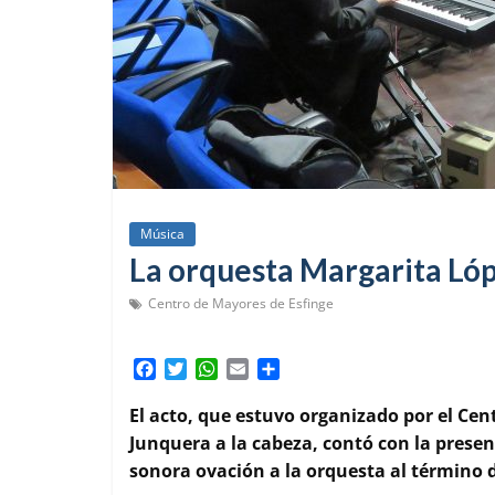
Música
La orquesta Margarita Lóp
Centro de Mayores de Esfinge
F
T
W
E
C
a
w
h
m
o
c
i
a
a
m
El acto, que estuvo organizado por el Cen
e
t
t
i
p
Junquera a la cabeza, contó con la prese
b
t
s
l
a
sonora ovación a la orquesta al término d
o
e
A
r