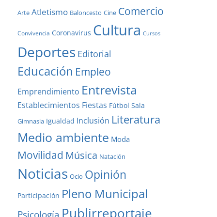
Comercio
Atletismo
Baloncesto
Arte
Cine
Cultura
Coronavirus
Convivencia
Cursos
Deportes
Editorial
Educación
Empleo
Entrevista
Emprendimiento
Establecimientos
Fiestas
Fútbol Sala
Literatura
Inclusión
Igualdad
Gimnasia
Medio ambiente
Moda
Movilidad
Música
Natación
Noticias
Opinión
Ocio
Pleno Municipal
Participación
Publirreportaje
Psicología