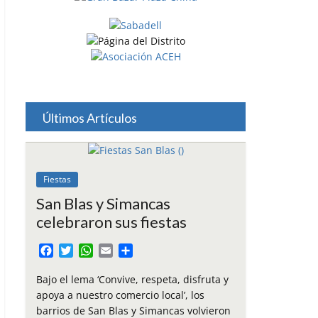
Últimos Artículos
Fiestas
San Blas y Simancas
celebraron sus fiestas
F
T
W
E
C
a
w
h
m
o
c
i
a
a
m
Bajo el lema ‘Convive, respeta, disfruta y
e
t
t
i
p
apoya a nuestro comercio local’, los
b
t
s
l
a
barrios de San Blas y Simancas volvieron