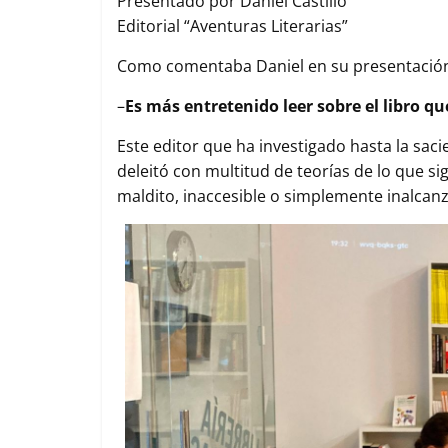
Presentado por Daniel Castillo
o
r
p
t
Editorial “Aventuras Literarias”
k
p
i
r
Como comentaba Daniel en su presentació
–
Es más entretenido leer sobre el libro que
Este editor que ha investigado hasta la saci
deleitó con multitud de teorías de lo que sig
maldito, inaccesible o simplemente inalcanz