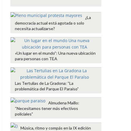
o
e
A
r
o
r
p
t
k
p
i
¿La
r
democracia actual está agotada o solo
necesita actualizarse?
«Un lugar en el mundo”: Una nueva ubicación
para personas con TEA
Las Tertulias de La Gradona: “La
problemática del Parque El Paraíso”
Almudena Maíllo:
“Necesitamos tener más efectivos
policiales”
Música, ritmo y compás en la IX edición