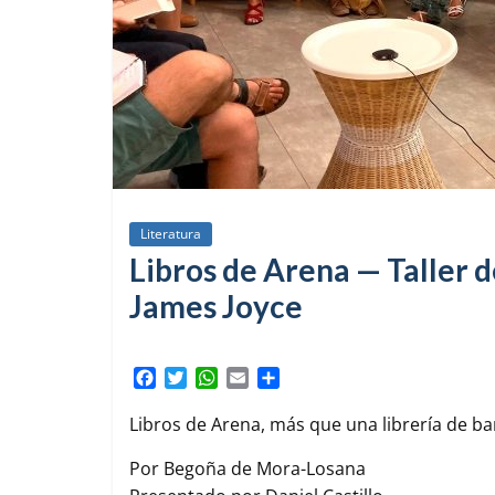
Literatura
Libros de Arena — Taller d
James Joyce
F
T
W
E
C
a
w
h
m
o
c
i
a
a
m
Libros de Arena, más que una librería de bar
e
t
t
i
p
b
t
s
l
a
Por Begoña de Mora-Losana
o
e
A
r