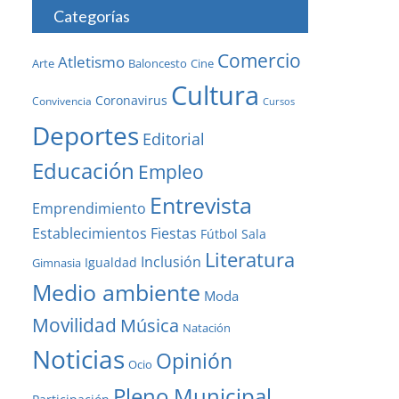
Categorías
Comercio
Atletismo
Baloncesto
Arte
Cine
Cultura
Coronavirus
Convivencia
Cursos
Deportes
Editorial
Educación
Empleo
Entrevista
Emprendimiento
Establecimientos
Fiestas
Fútbol Sala
Literatura
Inclusión
Igualdad
Gimnasia
Medio ambiente
Moda
Movilidad
Música
Natación
Noticias
Opinión
Ocio
Pleno Municipal