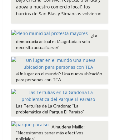
e
t
t
i
p
apoya a nuestro comercio local’, los
b
t
s
l
a
barrios de San Blas y Simancas volvieron
o
e
A
r
o
r
p
t
k
p
i
¿La
r
democracia actual está agotada o solo
necesita actualizarse?
«Un lugar en el mundo”: Una nueva ubicación
para personas con TEA
Las Tertulias de La Gradona: “La
problemática del Parque El Paraíso”
Almudena Maíllo:
“Necesitamos tener más efectivos
policiales”