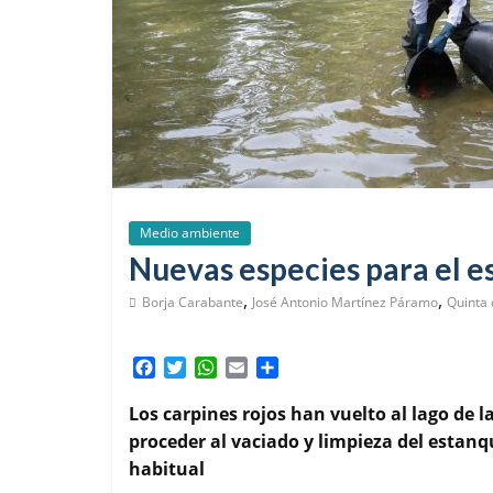
Medio ambiente
Nuevas especies para el e
,
,
Borja Carabante
José Antonio Martínez Páramo
Quinta 
F
T
W
E
C
a
w
h
m
o
c
i
a
a
m
Los carpines rojos han vuelto al lago de l
e
t
t
i
p
proceder al vaciado y limpieza del estanq
b
t
s
l
a
habitual
o
e
A
r