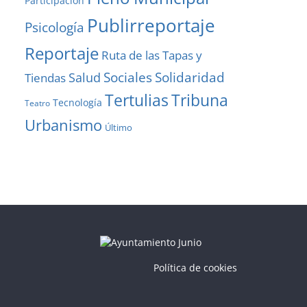
Participación
Publirreportaje
Psicología
Reportaje
Ruta de las Tapas y
Solidaridad
Sociales
Salud
Tiendas
Tribuna
Tertulias
Tecnología
Teatro
Urbanismo
Último
Política de cookies