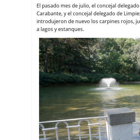
o
r
p
t
El pasado mes de julio, el concejal delega
k
p
i
Carabante, y el concejal delegado de Limpi
r
introdujeron de nuevo los carpines rojos, 
a lagos y estanques.