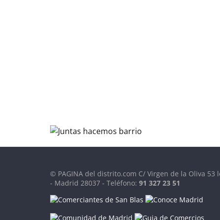
© PAGINA del distrito.com C/ Virgen de la Oliva 53 l
- Madrid 28037 - Teléfono:
91 327 23 51