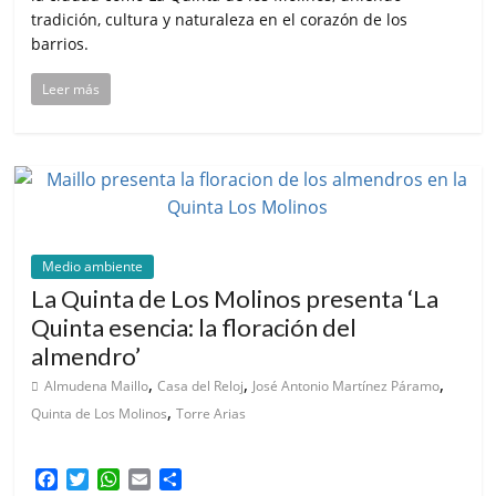
tradición, cultura y naturaleza en el corazón de los
barrios.
Leer más
Medio ambiente
La Quinta de Los Molinos presenta ‘La
Quinta esencia: la floración del
almendro’
,
,
,
Almudena Maillo
Casa del Reloj
José Antonio Martínez Páramo
,
Quinta de Los Molinos
Torre Arias
F
T
W
E
C