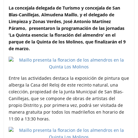
a
w
h
m
o
c
i
a
a
m
La concejala delegada de Turismo y concejala de San
e
t
t
i
p
Blas-Canillejas, Almudena Maíllo, y el delegado de
b
t
s
l
a
Limpieza y Zonas Verdes, José Antonio Martínez
o
e
A
r
Páramo, presentaron la programación de las jornadas
o
r
p
t
‘La Quinta esencia: la floración del almendro’ en el
k
p
i
parque de la Quinta de los Molinos, que finalizarán el 9
r
de marzo.
Entre las actividades destaca la exposición de pintura que
alberga la Casa del Reloj de este recinto natural, una
colección, propiedad de la Junta Municipal de San Blas-
Canillejas, que se compone de obras de artistas del
propio Distrito y, por primera vez, podrá ser visitada de
manera gratuita por todos los madrileños en horario de
11:00 a 13:30 horas.