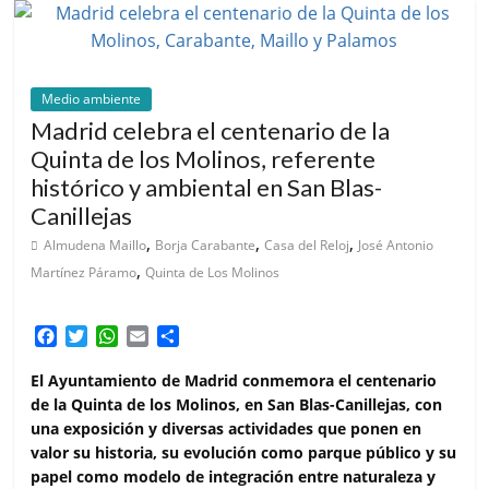
Medio ambiente
Madrid celebra el centenario de la
Quinta de los Molinos, referente
histórico y ambiental en San Blas-
Canillejas
,
,
,
Almudena Maillo
Borja Carabante
Casa del Reloj
José Antonio
,
Martínez Páramo
Quinta de Los Molinos
F
T
W
E
C
a
w
h
m
o
c
i
a
a
m
El Ayuntamiento de Madrid conmemora el centenario
e
t
t
i
p
de la Quinta de los Molinos, en San Blas-Canillejas, con
b
t
s
l
a
una exposición y diversas actividades que ponen en
o
e
A
r
valor su historia, su evolución como parque público y su
o
r
p
t
papel como modelo de integración entre naturaleza y