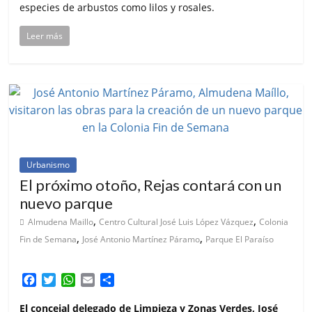
especies de arbustos como lilos y rosales.
Leer más
Urbanismo
El próximo otoño, Rejas contará con un
nuevo parque
,
,
Almudena Maillo
Centro Cultural José Luis López Vázquez
Colonia
,
,
Fin de Semana
José Antonio Martínez Páramo
Parque El Paraíso
F
T
W
E
C
a
w
h
m
o
c
i
a
a
m
El concejal delegado de Limpieza y Zonas Verdes, José