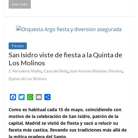
Leer más
Fiestas
San Isidro viste de fiesta a la Quinta de
Los Molinos
,
,
,
Almudena Maillo
Casa del Reloj
José Antonio Martínez Páramo
Quinta de Los Molinos
F
T
W
E
C
a
w
h
m
o
c
i
a
a
m
Como es habitual cada 15 de mayo, coincidiendo con
e
t
t
i
p
motivo de la celebración de San Isidro, patrón de la
b
t
s
l
a
capital, Madrid se vistió de fiesta y sacó a relucir su
o
e
A
r
faceta más castiza, llevando sus tradiciones más allá de
o
r
p
t
la mítica pradera del Santo.