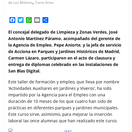
,
de Los Molinos
Torre Arias
F
T
W
E
C
a
w
h
m
o
c
i
a
a
m
El concejal delegado de Limpieza y Zonas Verdes, José
e
t
t
i
p
Antonio Martínez Páramo, acompañado del gerente de
b
t
s
l
a
la Agencia de Empleo, Pepe Aniorte, y la jefa de servicio
o
e
A
r
de Acciona en Parques y Jardines Históricos de Madrid,
o
r
p
t
Carmen Lázaro, participaron en el acto de clausura y
k
p
i
entrega de diplomas celebrado en las instalaciones de
r
San Blas Digital.
Este taller de formación y empleo, que lleva por nombre
‘Actividades Auxiliares en Jardines y Viveros’, ha sido
impartido por la Agencia para el Empleo con una
duración de 10 meses de los que cuatro han sido de
prácticas en diferentes parques y jardines municipales.
Este curso sirve, asimismo, para mejorar la inserción
laboral las once alumnas que han realizado este curso.