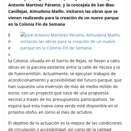
e
t
t
i
p
Antonio Martínez Páramo, y la concejala de San Blas-
b
t
s
l
a
Canillejas, Almudena Maíllo, visitaron las obras que se
o
e
A
r
vienen realizando para la creación de un nuevo parque
o
r
p
t
en la Colonia Fin de Semana
k
p
i
r
E
n
e
s
ta Colonia, situada en el barrio de Rejas, se llevan a cabo
obras en la parcela existente entre la calle de Yécora y la
de Fuencemillán. Actualmente, se ejecutan trabajos de
acondicionamiento y accesibilidad del futuro parque, que
han supuesto una inversión de más de medio millón de
euros, con un proyecto que nace de una propuesta
vecinal a través de los presupuestos participativos. Se
espera que esta nueva zona verde esté disponible en el
próximo otoño, en torno al mes de octubre.
El objetivo de la actuación es la mejora de las condiciones
de circulación y accesibilidad, así como de la calidad