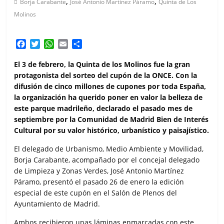
,
,
Borja Carabante
José Antonio Martínez Páramo
Quinta de Los
Molinos
F
T
W
E
C
a
w
h
m
o
c
i
a
a
m
El 3 de febrero, la Quinta de los Molinos fue la gran
e
t
t
i
p
protagonista del sorteo del cupón de la ONCE. Con la
b
t
s
l
a
difusión de cinco millones de cupones por toda España,
o
e
A
r
la organización ha querido poner en valor la belleza de
o
r
p
t
este parque madrileño, declarado el pasado mes de
k
p
i
septiembre por la Comunidad de Madrid Bien de Interés
r
Cultural por su valor histórico, urbanístico y paisajístico.
El delegado de Urbanismo, Medio Ambiente y Movilidad,
Borja Carabante, acompañado por el concejal delegado
de Limpieza y Zonas Verdes, José Antonio Martínez
Páramo, presentó el pasado 26 de enero la edición
especial de este cupón en el Salón de Plenos del
Ayuntamiento de Madrid.
Ambos recibieron unas láminas enmarcadas con este