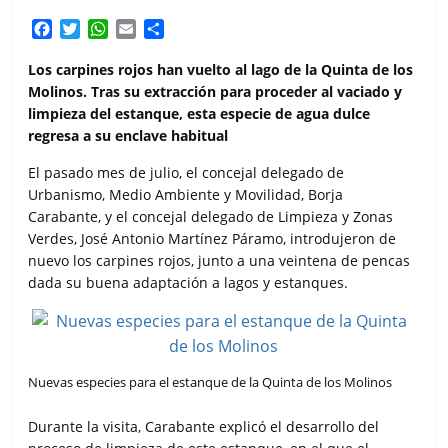
F
T
W
E
C
a
w
h
m
o
c
i
a
a
m
Los carpines rojos han vuelto al lago de la Quinta de los
e
t
t
i
p
Molinos. Tras su extracción para proceder al vaciado y
b
t
s
l
a
limpieza del estanque, esta especie de agua dulce
o
e
A
r
regresa a su enclave habitual
o
r
p
t
k
p
i
El pasado mes de julio, el concejal delegado de
r
Urbanismo, Medio Ambiente y Movilidad, Borja
Carabante, y el concejal delegado de Limpieza y Zonas
Verdes, José Antonio Martínez Páramo, introdujeron de
nuevo los carpines rojos, junto a una veintena de pencas
dada su buena adaptación a lagos y estanques.
Nuevas especies para el estanque de la Quinta de los Molinos
Durante la visita, Carabante explicó el desarrollo del