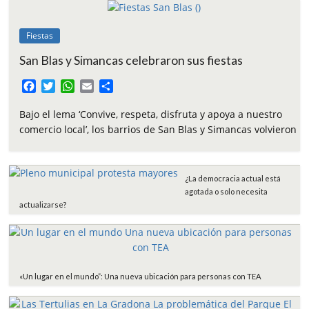
Fiestas
San Blas y Simancas celebraron sus fiestas
F
T
W
E
C
a
w
h
m
o
c
i
a
a
m
Bajo el lema ‘Convive, respeta, disfruta y apoya a nuestro
e
t
t
i
p
comercio local’, los barrios de San Blas y Simancas volvieron
b
t
s
l
a
o
e
A
r
o
r
p
t
¿La democracia actual está
k
p
i
agotada o solo necesita
r
actualizarse?
«Un lugar en el mundo”: Una nueva ubicación para personas con TEA