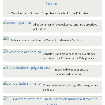
Las Tertulias de La Gradona: “La problemática del Parque El Paraíso”
Almudena Maíllo: “Necesitamos tener más efectivos
policiales”
Música, ritmo y compás en la IX edición del festival San Jazz
San Blas-Canillejas reconoce la excelencia
académica de 22 alumnos de 6º de primaria
Espacio Abierto presentó su
temporada de verano
‘El rey de los tebeos’, la biografía transgresora
de Jesús