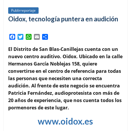
Publirreportaje
Oidox, tecnología puntera en audición
F
T
W
E
C
a
w
h
m
o
c
i
a
a
m
El Distrito de San Blas-Canillejas cuenta con un
e
t
t
i
p
nuevo centro auditivo. Oidox. Ubicado en la calle
b
t
s
l
a
Hermanos García Noblejas 158, quiere
o
e
A
r
convertirse en el centro de referencia para todas
o
r
p
t
k
p
i
las personas que necesiten una correcta
r
audición. Al frente de este negocio se encuentra
Patricia Fernández, audioprotesista con más de
20 años de experiencia, que nos cuenta todos los
pormenores de este lugar.
www.oidox.es