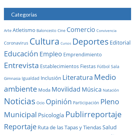
Categorías
Comercio
Atletismo
Baloncesto
Arte
Cine
Convivencia
Cultura
Deportes
Editorial
Coronavirus
Cursos
Educación
Empleo
Emprendimiento
Entrevista
Establecimientos
Fiestas
Fútbol Sala
Medio
Literatura
Inclusión
Igualdad
Gimnasia
ambiente
Movilidad
Música
Moda
Natación
Noticias
Pleno
Opinión
Participación
Ocio
Publirreportaje
Municipal
Psicología
Reportaje
Salud
Ruta de las Tapas y Tiendas