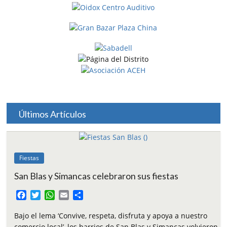
Últimos Artículos
Fiestas
San Blas y Simancas celebraron sus fiestas
F
T
W
E
C
a
w
h
m
o
c
i
a
a
m
Bajo el lema ‘Convive, respeta, disfruta y apoya a nuestro
e
t
t
i
p
comercio local’, los barrios de San Blas y Simancas volvieron