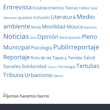
Entrevista
Establecimientos
Fiestas
Fútbol Sala
Medio
Literatura
Inclusión
Igualdad
Gimnasia
ambiente
Movilidad
Música
Moda
Natación
Noticias
Pleno
Opinión
Participación
Ocio
Publirreportaje
Municipal
Psicología
Reportaje
Salud
Ruta de las Tapas y Tiendas
Tertulias
Solidaridad
Sociales
Tecnología
Teatro
Tribuna
Urbanismo
Último