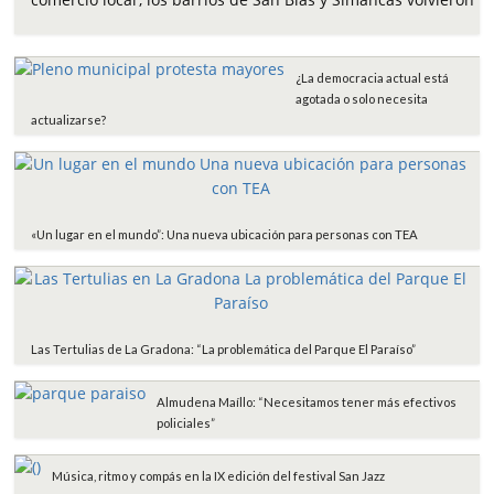
b
t
s
l
a
o
e
A
r
o
r
p
t
¿La democracia actual está
k
p
i
agotada o solo necesita
r
actualizarse?
«Un lugar en el mundo”: Una nueva ubicación para personas con TEA
Las Tertulias de La Gradona: “La problemática del Parque El Paraíso”
Almudena Maíllo: “Necesitamos tener más efectivos
policiales”
Música, ritmo y compás en la IX edición del festival San Jazz