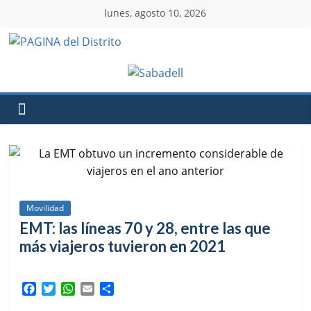
lunes, agosto 10, 2026
Movilidad
EMT: las líneas 70 y 28, entre las que
más viajeros tuvieron en 2021
F
T
W
E
C
a
w
h
m
o