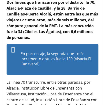
c
i
a
a
m
Dos líneas que transcurren por el distrito, la 70,
e
t
t
i
p
Alsacia-Plaza de Castilla, y la 28, Barrio de
b
t
s
l
a
Canillejas-Puerta Alcalá, están entre las que más
o
e
A
r
viajeros acumularon, más de seis millones, del
o
r
p
t
k
p
i
cómputo general de la EMT. La más concurrida
r
fue la 34 (Cibeles-Las Águilas), con 6,6 millones
de personas.
En porcentaje, la segunda que ´más
incremento obtuvo fue la 159 (Alsacia-El
Cañaveral).
La línea 70 transcurre, entre otras paradas, por
Alsacia, Institución Libre de Enseñanza con
Villaescusa, Institución Libre de Enseñanza con el
centro de salud, Institución Libre de Enseñanza con