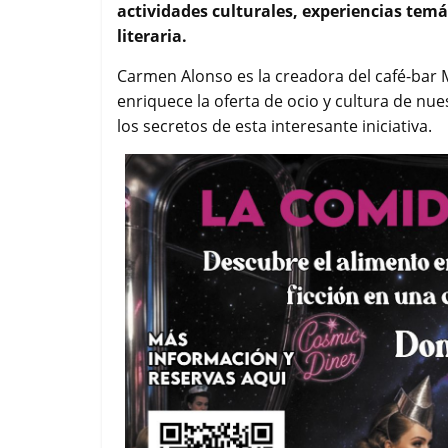
actividades culturales, experiencias temá
o
r
p
t
k
p
i
literaria.
r
Carmen Alonso es la creadora del café-bar
enriquece la oferta de ocio y cultura de nu
los secretos de esta interesante iniciativa.