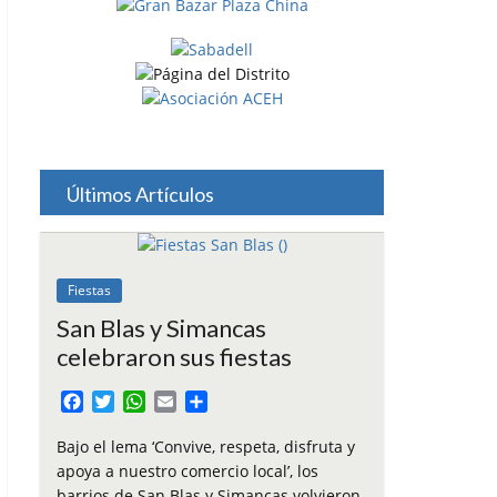
Últimos Artículos
Fiestas
San Blas y Simancas
celebraron sus fiestas
F
T
W
E
C
a
w
h
m
o
c
i
a
a
m
Bajo el lema ‘Convive, respeta, disfruta y
e
t
t
i
p
apoya a nuestro comercio local’, los
b
t
s
l
a
barrios de San Blas y Simancas volvieron