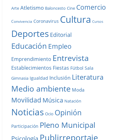
Comercio
Atletismo
Baloncesto
Arte
Cine
Cultura
Coronavirus
Convivencia
Cursos
Deportes
Editorial
Educación
Empleo
Entrevista
Emprendimiento
Establecimientos
Fiestas
Fútbol Sala
Literatura
Inclusión
Igualdad
Gimnasia
Medio ambiente
Moda
Movilidad
Música
Natación
Noticias
Opinión
Ocio
Pleno Municipal
Participación
Publirreportaje
Psicología