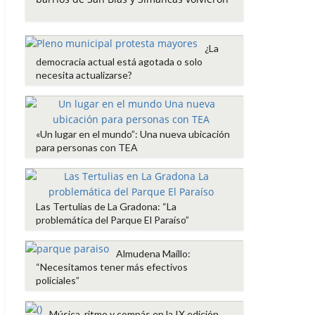
o
e
A
r
o
r
p
t
k
p
i
¿La
r
democracia actual está agotada o solo
necesita actualizarse?
«Un lugar en el mundo”: Una nueva ubicación
para personas con TEA
Las Tertulias de La Gradona: “La
problemática del Parque El Paraíso”
Almudena Maíllo:
“Necesitamos tener más efectivos
policiales”
Música, ritmo y compás en la IX edición