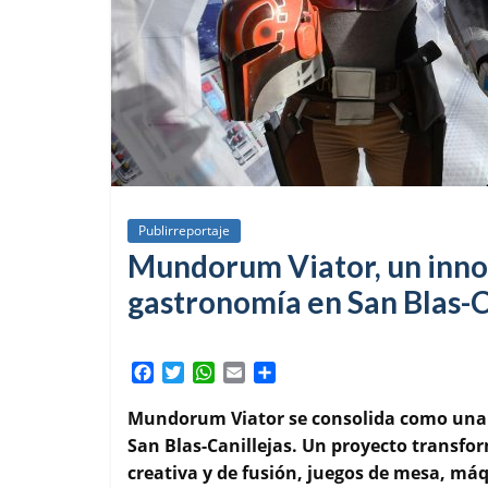
Publirreportaje
Mundorum Viator, un innov
gastronomía en San Blas-C
F
T
W
E
C
a
w
h
m
o
c
i
a
a
m
Mundorum Viator se consolida como una d
e
t
t
i
p
San Blas-Canillejas. Un proyecto transf
b
t
s
l
a
creativa y de fusión, juegos de mesa, máq
o
e
A
r