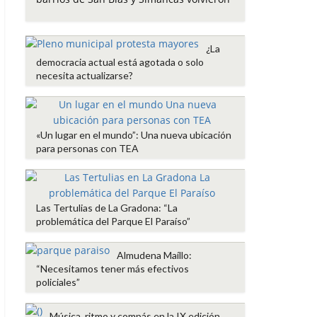
o
e
A
r
o
r
p
t
k
p
i
¿La
r
democracia actual está agotada o solo
necesita actualizarse?
«Un lugar en el mundo”: Una nueva ubicación
para personas con TEA
Las Tertulias de La Gradona: “La
problemática del Parque El Paraíso”
Almudena Maíllo:
“Necesitamos tener más efectivos
policiales”
Música, ritmo y compás en la IX edición