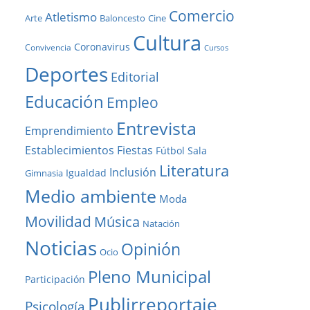
Comercio
Atletismo
Baloncesto
Arte
Cine
Cultura
Coronavirus
Convivencia
Cursos
Deportes
Editorial
Educación
Empleo
Entrevista
Emprendimiento
Establecimientos
Fiestas
Fútbol Sala
Literatura
Inclusión
Igualdad
Gimnasia
Medio ambiente
Moda
Movilidad
Música
Natación
Noticias
Opinión
Ocio
Pleno Municipal
Participación
Publirreportaje
Psicología