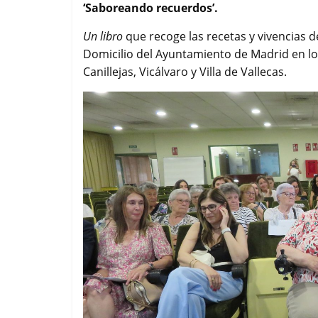
‘Saboreando recuerdos’.
o
e
A
r
o
r
p
t
Un libro
que recoge las recetas y vivencias 
k
p
i
Domicilio del Ayuntamiento de Madrid en los
r
Canillejas, Vicálvaro y Villa de Vallecas.