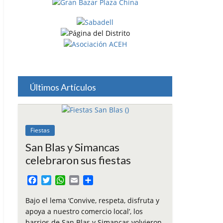
Últimos Artículos
Fiestas
San Blas y Simancas
celebraron sus fiestas
F
T
W
E
C
a
w
h
m
o
c
i
a
a
m
Bajo el lema ‘Convive, respeta, disfruta y
e
t
t
i
p
apoya a nuestro comercio local’, los
b
t
s
l
a
barrios de San Blas y Simancas volvieron