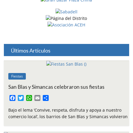
Últimos Artículos
Fiestas
San Blas y Simancas celebraron sus fiestas
F
T
W
E
C
a
w
h
m
o
c
i
a
a
m
Bajo el lema ‘Convive, respeta, disfruta y apoya a nuestro
e
t
t
i
p
comercio local’, los barrios de San Blas y Simancas volvieron
b
t
s
l
a
o
e
A
r