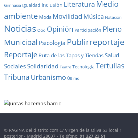
Medio
Literatura
Inclusión
Igualdad
Gimnasia
ambiente
Movilidad
Música
Moda
Natación
Noticias
Pleno
Opinión
Participación
Ocio
Publirreportaje
Municipal
Psicología
Reportaje
Salud
Ruta de las Tapas y Tiendas
Tertulias
Solidaridad
Sociales
Tecnología
Teatro
Tribuna
Urbanismo
Último
© PAGINA del distrito.com C/ Virgen de la Oliva 53 local 1
posterior - Madrid 28037 - Teléfono:
91 327 23 51