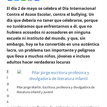
a
w
h
m
o
c
i
a
a
m
El día 2 de mayo se celebra el Día Internacional
e
t
t
i
p
Contra el Acoso Escolar, contra el bullying. Un
b
t
s
l
a
día que debería no tener que celebrarse, porque
o
e
A
r
no tuviéramos que enfrentarnos a él, que no
o
r
p
t
k
p
i
hubiera acosados ni acosadores en ninguna
r
escuela ni instituto del mundo, y que, sin
embargo, hoy se ha convertido en una auténtica
lacra, un problema tan importante y peligroso
que lleva a muchos niños, jóvenes e incluso
adultos hacer verdaderas locuras
E
l
a
Pilar Jorge Martín, Escritora, profesora y divulgadora de
c
literatura infantil y juvenil
o
s