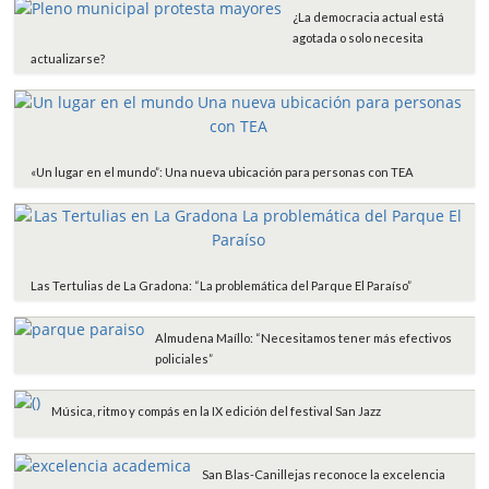
o
r
p
t
¿La democracia actual está
k
p
i
agotada o solo necesita
r
actualizarse?
«Un lugar en el mundo”: Una nueva ubicación para personas con TEA
Las Tertulias de La Gradona: “La problemática del Parque El Paraíso”
Almudena Maíllo: “Necesitamos tener más efectivos
policiales”
Música, ritmo y compás en la IX edición del festival San Jazz
San Blas-Canillejas reconoce la excelencia