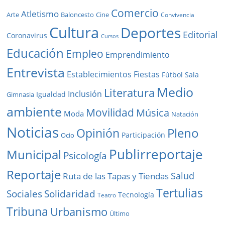
Comercio
Atletismo
Baloncesto
Arte
Cine
Convivencia
Cultura
Deportes
Editorial
Coronavirus
Cursos
Educación
Empleo
Emprendimiento
Entrevista
Establecimientos
Fiestas
Fútbol Sala
Medio
Literatura
Inclusión
Igualdad
Gimnasia
ambiente
Movilidad
Música
Moda
Natación
Noticias
Pleno
Opinión
Participación
Ocio
Publirreportaje
Municipal
Psicología
Reportaje
Salud
Ruta de las Tapas y Tiendas
Tertulias
Solidaridad
Sociales
Tecnología
Teatro
Tribuna
Urbanismo
Último