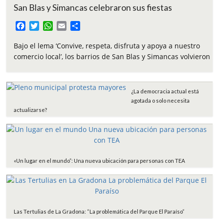
San Blas y Simancas celebraron sus fiestas
F
T
W
E
C
a
w
h
m
o
c
i
a
a
m
Bajo el lema ‘Convive, respeta, disfruta y apoya a nuestro
e
t
t
i
p
comercio local’, los barrios de San Blas y Simancas volvieron
b
t
s
l
a
o
e
A
r
o
r
p
t
¿La democracia actual está
k
p
i
agotada o solo necesita
r
actualizarse?
«Un lugar en el mundo”: Una nueva ubicación para personas con TEA
Las Tertulias de La Gradona: “La problemática del Parque El Paraíso”