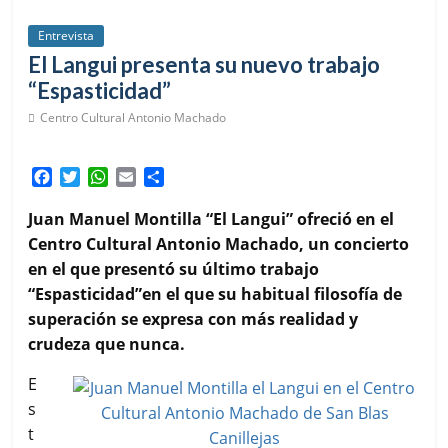
Entrevista
El Langui presenta su nuevo trabajo
“Espasticidad”
Centro Cultural Antonio Machado
F
T
W
E
C
a
w
h
m
o
c
i
a
a
m
Juan Manuel Montilla “El Langui” ofreció en el
e
t
t
i
p
Centro Cultural Antonio Machado, un concierto
b
t
s
l
a
en el que presentó su último trabajo
o
e
A
r
“Espasticidad”en el que su habitual filosofía de
o
r
p
t
k
p
i
superación se expresa con más realidad y
r
crudeza que nunca.
E
s
t