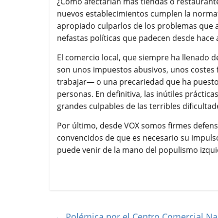
¿Cómo afectarían más tiendas o restaurantes
nuevos establecimientos cumplen la normati
apropiado culparlos de los problemas que a
nefastas políticas que padecen desde hace 
El comercio local, que siempre ha llenado d
son unos impuestos abusivos, unos costes f
trabajar— o una precariedad que ha puest
personas. En definitiva, las inútiles práctica
grandes culpables de las terribles dificult
Por último, desde VOX somos firmes defens
convencidos de que es necesario su impulso e
puede venir de la mano del populismo izquie
←
Polémica por el Centro Comercial Nas