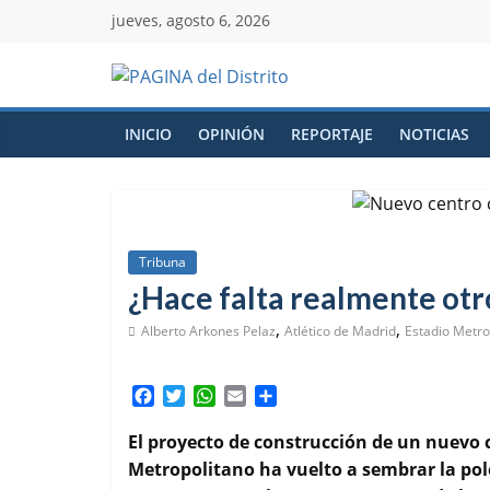
jueves, agosto 6, 2026
INICIO
OPINIÓN
REPORTAJE
NOTICIAS
Tribuna
¿Hace falta realmente otro
,
,
Alberto Arkones Pelaz
Atlético de Madrid
Estadio Metro
F
T
W
E
C
a
w
h
m
o
c
i
a
a
m
El proyecto de construcción de un nuevo 
e
t
t
i
p
Metropolitano ha vuelto a sembrar la polé
b
t
s
l
a