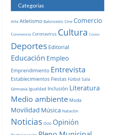
Categorías
Comercio
Atletismo
Baloncesto
Arte
Cine
Cultura
Coronavirus
Convivencia
Cursos
Deportes
Editorial
Educación
Empleo
Entrevista
Emprendimiento
Establecimientos
Fiestas
Fútbol Sala
Literatura
Inclusión
Igualdad
Gimnasia
Medio ambiente
Moda
Movilidad
Música
Natación
Noticias
Opinión
Ocio
Pleno Municipal