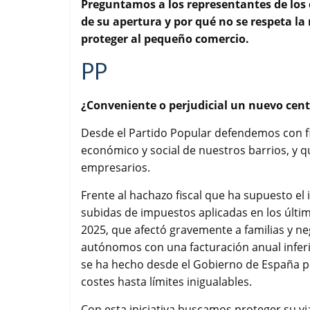
Preguntamos a los representantes de los d
o
e
A
r
de su apertura y por qué no se respeta l
o
r
p
t
k
p
i
proteger al pequeño comercio.
r
PP
¿Conveniente o perjudicial un nuevo cent
Desde el Partido Popular defendemos con 
económico y social de nuestros barrios, y q
empresarios.
Frente al hachazo fiscal que ha supuesto el
subidas de impuestos aplicadas en los últim
2025, que afectó gravemente a familias y 
autónomos con una facturación anual inferi
se ha hecho desde el Gobierno de España p
costes hasta límites inigualables.
Con esta iniciativa buscamos proteger su vi