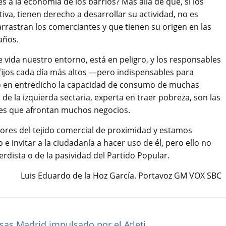
 a la economía de los barrios? Más allá de que, si los
va, tienen derecho a desarrollar su actividad, no es
rrastran los comerciantes y que tienen su origen en las
años.
e vida nuestro entorno, está en peligro, y los responsables
ijos cada día más altos —pero indispensables para
o en entredicho la capacidad de consumo de muchas
s de la izquierda sectaria, experta en traer pobreza, son las
ades que afrontan muchos negocios.
ores del tejido comercial de proximidad y estamos
 invitar a la ciudadanía a hacer uso de él, pero ello no
rdista o de la pasividad del Partido Popular.
Luis Eduardo de la Hoz García. Portavoz GM VOX SBC
as Madrid impulsado por el Atleti