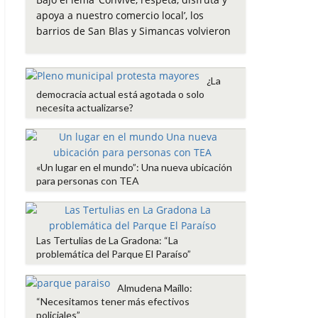
e
t
t
i
p
apoya a nuestro comercio local’, los
b
t
s
l
a
barrios de San Blas y Simancas volvieron
o
e
A
r
o
r
p
t
k
p
i
¿La
r
democracia actual está agotada o solo
necesita actualizarse?
«Un lugar en el mundo”: Una nueva ubicación
para personas con TEA
Las Tertulias de La Gradona: “La
problemática del Parque El Paraíso”
Almudena Maíllo:
“Necesitamos tener más efectivos
policiales”