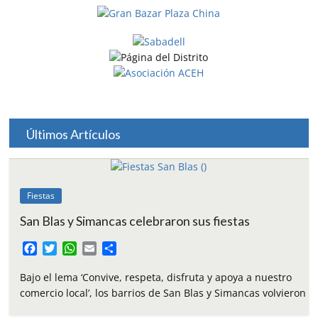
Últimos Artículos
Fiestas
San Blas y Simancas celebraron sus fiestas
F
T
W
E
C
a
w
h
m
o
c
i
a
a
m
Bajo el lema ‘Convive, respeta, disfruta y apoya a nuestro
e
t
t
i
p
comercio local’, los barrios de San Blas y Simancas volvieron
b
t
s
l
a