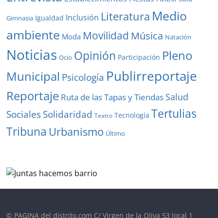
Medio
Literatura
Inclusión
Igualdad
Gimnasia
ambiente
Movilidad
Música
Moda
Natación
Noticias
Pleno
Opinión
Participación
Ocio
Publirreportaje
Municipal
Psicología
Reportaje
Salud
Ruta de las Tapas y Tiendas
Tertulias
Solidaridad
Sociales
Tecnología
Teatro
Tribuna
Urbanismo
Último
© PAGINA del distrito.com C/ Virgen de la Oliva 53 local 1