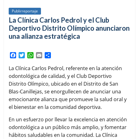
Publirreportaje
La Clínica Carlos Pedrol y el Club
Deportivo Distrito Olímpico anunciaron
una alianza estratégica
F
T
W
E
C
a
w
h
m
o
c
i
a
a
m
La Clínica Carlos Pedrol, referente en la atención
e
t
t
i
p
odontológica de calidad, y el Club Deportivo
b
t
s
l
a
Distrito Olímpico, ubicado en el Distrito de San
o
e
A
r
Blas-Canillejas, se enorgullecen de anunciar una
o
r
p
t
k
p
i
emocionante alianza que promueve la salud oral y
r
el bienestar en la comunidad deportiva.
En un esfuerzo por llevar la excelencia en atención
odontológica a un público más amplio, y fomentar
hábitos saludables en la comunidad. La Clínica