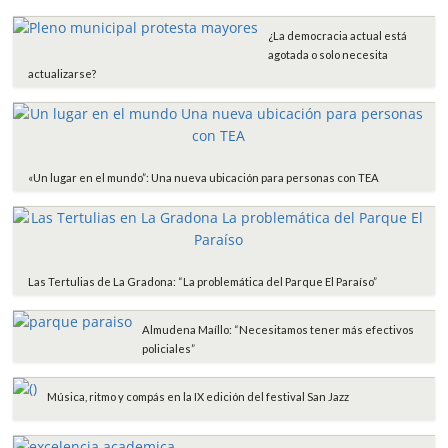
o
e
A
r
o
r
p
t
¿La democracia actual está
k
p
i
agotada o solo necesita
r
actualizarse?
«Un lugar en el mundo”: Una nueva ubicación para personas con TEA
Las Tertulias de La Gradona: “La problemática del Parque El Paraíso”
Almudena Maíllo: “Necesitamos tener más efectivos
policiales”
Música, ritmo y compás en la IX edición del festival San Jazz