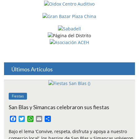
Últimos Artículos
Fiestas
San Blas y Simancas celebraron sus fiestas
F
T
W
E
C
a
w
h
m
o
c
i
a
a
m
Bajo el lema ‘Convive, respeta, disfruta y apoya a nuestro
e
t
t
i
p
comercio local’, los barrios de San Blas y Simancas volvieron