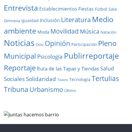
Entrevista
Establecimientos
Fiestas
Fútbol Sala
Medio
Literatura
Inclusión
Igualdad
Gimnasia
ambiente
Movilidad
Música
Moda
Natación
Noticias
Pleno
Opinión
Participación
Ocio
Publirreportaje
Municipal
Psicología
Reportaje
Salud
Ruta de las Tapas y Tiendas
Tertulias
Solidaridad
Sociales
Tecnología
Teatro
Tribuna
Urbanismo
Último