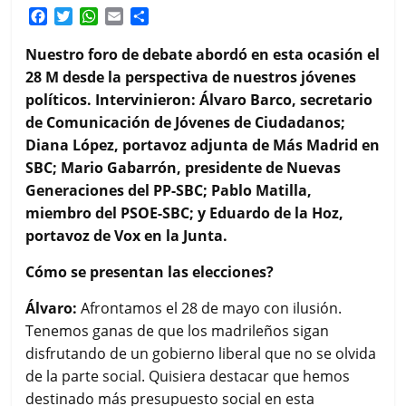
F
T
W
E
C
a
w
h
m
o
c
i
a
a
m
Nuestro foro de debate abordó en esta ocasión el
e
t
t
i
p
28 M desde la perspectiva de nuestros jóvenes
b
t
s
l
a
políticos. Intervinieron: Álvaro Barco, secretario
o
e
A
r
de Comunicación de Jóvenes de Ciudadanos;
o
r
p
t
k
p
i
Diana López, portavoz adjunta de Más Madrid en
r
SBC; Mario Gabarrón, presidente de Nuevas
Generaciones del PP-SBC; Pablo Matilla,
miembro del PSOE-SBC; y Eduardo de la Hoz,
portavoz de Vox en la Junta.
Cómo se presentan las elecciones?
Álvaro:
Afrontamos el 28 de mayo con ilusión.
Tenemos ganas de que los madrileños sigan
disfrutando de un gobierno liberal que no se olvida
de la parte social. Quisiera destacar que hemos
destinado más presupuesto social en esta