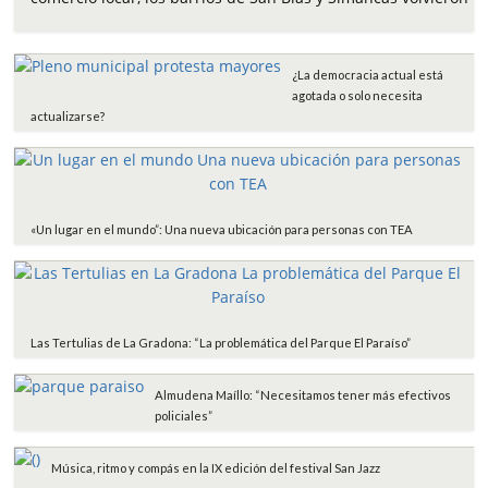
b
t
s
l
a
o
e
A
r
o
r
p
t
¿La democracia actual está
k
p
i
agotada o solo necesita
r
actualizarse?
«Un lugar en el mundo”: Una nueva ubicación para personas con TEA
Las Tertulias de La Gradona: “La problemática del Parque El Paraíso”
Almudena Maíllo: “Necesitamos tener más efectivos
policiales”
Música, ritmo y compás en la IX edición del festival San Jazz