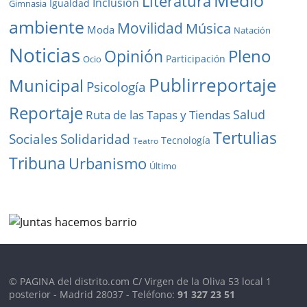
Medio
Literatura
Inclusión
Igualdad
Gimnasia
ambiente
Movilidad
Música
Moda
Natación
Noticias
Pleno
Opinión
Participación
Ocio
Publirreportaje
Municipal
Psicología
Reportaje
Salud
Ruta de las Tapas y Tiendas
Tertulias
Solidaridad
Sociales
Tecnología
Teatro
Tribuna
Urbanismo
Último
© PAGINA del distrito.com C/ Virgen de la Oliva 53 local 1
posterior - Madrid 28037 - Teléfono:
91 327 23 51