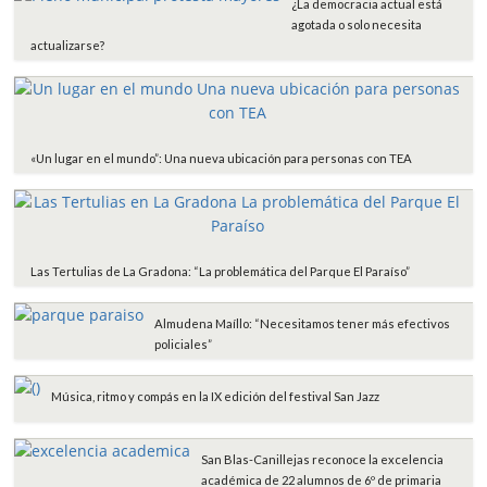
¿La democracia actual está
k
p
i
agotada o solo necesita
r
actualizarse?
«Un lugar en el mundo”: Una nueva ubicación para personas con TEA
Las Tertulias de La Gradona: “La problemática del Parque El Paraíso”
Almudena Maíllo: “Necesitamos tener más efectivos
policiales”
Música, ritmo y compás en la IX edición del festival San Jazz
San Blas-Canillejas reconoce la excelencia
académica de 22 alumnos de 6º de primaria