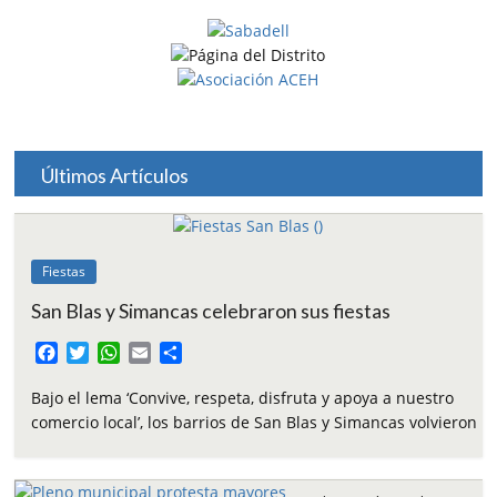
Últimos Artículos
Fiestas
San Blas y Simancas celebraron sus fiestas
F
T
W
E
C
a
w
h
m
o
c
i
a
a
m
Bajo el lema ‘Convive, respeta, disfruta y apoya a nuestro
e
t
t
i
p
comercio local’, los barrios de San Blas y Simancas volvieron
b
t
s
l
a
o
e
A
r
o
r
p
t