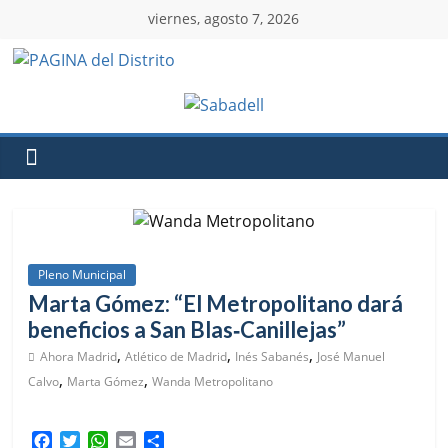
viernes, agosto 7, 2026
Pleno Municipal
Marta Gómez: “El Metropolitano dará
beneficios a San Blas‑Canillejas”
,
,
,
Ahora Madrid
Atlético de Madrid
Inés Sabanés
José Manuel
,
,
Calvo
Marta Gómez
Wanda Metropolitano
F
T
W
E
C