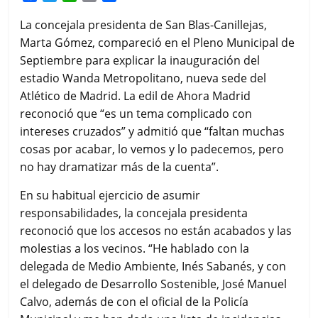
a
w
h
m
o
c
i
a
a
m
La concejala presidenta de San Blas-Canillejas,
e
t
t
i
p
Marta Gómez, compareció en el Pleno Municipal de
b
t
s
l
a
Septiembre para explicar la inauguración del
o
e
A
r
estadio Wanda Metropolitano, nueva sede del
o
r
p
t
k
p
i
Atlético de Madrid. La edil de Ahora Madrid
r
reconoció que “es un tema complicado con
intereses cruzados” y admitió que “faltan muchas
cosas por acabar, lo vemos y lo padecemos, pero
no hay dramatizar más de la cuenta”.
En su habitual ejercicio de asumir
responsabilidades, la concejala presidenta
reconoció que los accesos no están acabados y las
molestias a los vecinos.
“He hablado con la
delegada de Medio Ambiente, Inés Sabanés, y con
el delegado de Desarrollo Sostenible, José Manuel
Calvo, además de con el oficial de la Policía