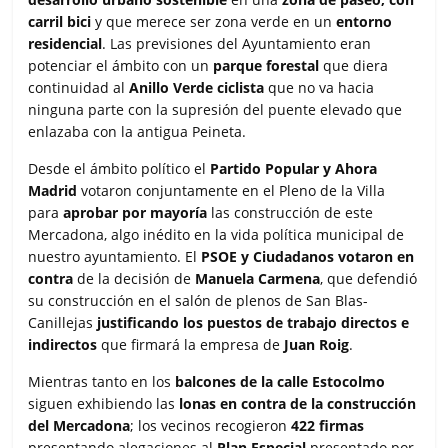
carril bici
y que merece ser zona verde en un
entorno
residencial
. Las previsiones del Ayuntamiento eran
potenciar el ámbito con un
parque forestal
que diera
continuidad al
Anillo Verde ciclista
que no va hacia
ninguna parte con la supresión del puente elevado que
enlazaba con la antigua Peineta.
Desde el ámbito político el
Partido Popular y Ahora
Madrid
votaron conjuntamente en el Pleno de la Villa
para
aprobar por mayoría
las construcción de este
Mercadona, algo inédito en la vida política municipal de
nuestro ayuntamiento. El
PSOE y Ciudadanos votaron en
contra
de la decisión de
Manuela Carmena
, que defendió
su construcción en el salón de plenos de San Blas-
Canillejas
justificando los puestos de trabajo directos e
indirectos
que firmará la empresa de
Juan Roig
.
Mientras tanto en los
balcones de la calle Estocolmo
siguen exhibiendo las
lonas en contra de la construcción
del Mercadona
; los vecinos recogieron
422 firmas
presentando alegaciones al
Plan Especial
presentado por