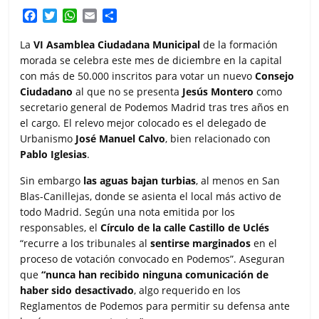
F
T
W
E
C
a
w
h
m
o
c
i
a
a
m
La
VI Asamblea Ciudadana Municipal
de la formación
e
t
t
i
p
morada se celebra este mes de diciembre en la capital
b
t
s
l
a
con más de 50.000 inscritos para votar un nuevo
Consejo
o
e
A
r
Ciudadano
al que no se presenta
Jesús Montero
como
o
r
p
t
secretario general de Podemos Madrid tras tres años en
k
p
i
el cargo. El relevo mejor colocado es el delegado de
r
Urbanismo
José Manuel Calvo
, bien relacionado con
Pablo Iglesias
.
Sin embargo
las aguas bajan turbias
, al menos en San
Blas-Canillejas, donde se asienta el local más activo de
todo Madrid. Según una nota emitida por los
responsables, el
Círculo de la calle Castillo de Uclés
“recurre a los tribunales al
sentirse marginados
en el
proceso de votación convocado en Podemos”. Aseguran
que
“nunca han recibido ninguna comunicación de
haber sido desactivado
, algo requerido en los
Reglamentos de Podemos para permitir su defensa ante