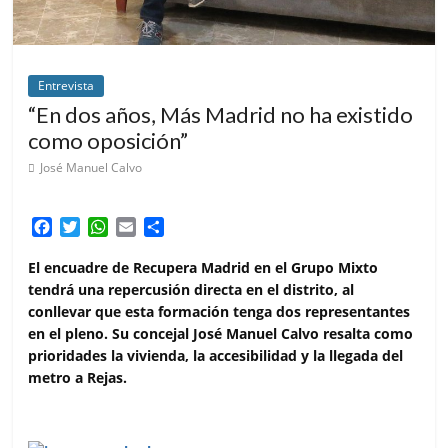
Entrevista
“En dos años, Más Madrid no ha existido
como oposición”
José Manuel Calvo
F
T
W
E
C
a
w
h
m
o
c
i
a
a
m
El encuadre de Recupera Madrid en el Grupo Mixto
e
t
t
i
p
tendrá una repercusión directa en el distrito, al
b
t
s
l
a
conllevar que esta formación tenga dos representantes
o
e
A
r
en el pleno. Su concejal José Manuel Calvo resalta como
o
r
p
t
prioridades la vivienda, la accesibilidad y la llegada del
k
p
i
metro a Rejas.
r