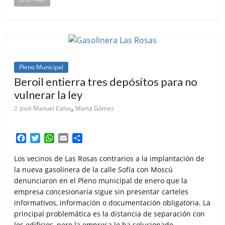
Pleno Municipal
Beroil entierra tres depósitos para no
vulnerar la ley
,
José Manuel Calvo
Marta Gómez
F
T
W
E
C
a
w
h
m
o
c
i
a
a
m
Los vecinos de Las Rosas contrarios a la implantación de
e
t
t
i
p
la nueva gasolinera de la calle Sofía con Moscú
b
t
s
l
a
denunciaron en el Pleno municipal de enero que la
o
e
A
r
empresa concesionaria sigue sin presentar carteles
o
r
p
t
informativos, información o documentación obligatoria. La
k
p
i
principal problemática es la distancia de separación con
r
los edificios, pero la empresa lo ha solucionado