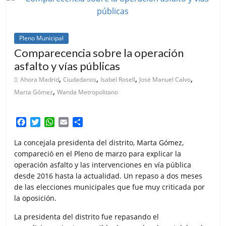
Pleno Municipal
Comparecencia sobre la operación
asfalto y vías públicas
,
,
,
,
Ahora Madrid
Ciudadanos
Isabel Rosell
José Manuel Calvo
,
Marta Gómez
Wanda Metropolitano
F
T
W
E
C
a
w
h
m
o
c
i
a
a
m
La concejala presidenta del distrito, Marta Gómez,
e
t
t
i
p
compareció en el Pleno de marzo para explicar la
b
t
s
l
a
operación asfalto y las intervenciones en vía pública
o
e
A
r
desde 2016 hasta la actualidad. Un repaso a dos meses
o
r
p
t
de las elecciones municipales que fue muy criticada por
k
p
i
la oposición.
r
La presidenta del distrito fue repasando el