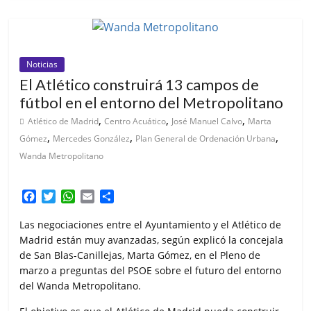
Noticias
El Atlético construirá 13 campos de
fútbol en el entorno del Metropolitano
,
,
,
Atlético de Madrid
Centro Acuático
José Manuel Calvo
Marta
,
,
,
Gómez
Mercedes González
Plan General de Ordenación Urbana
Wanda Metropolitano
F
T
W
E
C
a
w
h
m
o
c
i
a
a
m
Las negociaciones entre el Ayuntamiento y el Atlético de
e
t
t
i
p
Madrid están muy avanzadas, según explicó la concejala
b
t
s
l
a
de San Blas-Canillejas, Marta Gómez, en el Pleno de
o
e
A
r
marzo a preguntas del PSOE sobre el futuro del entorno
o
r
p
t
del Wanda Metropolitano.
k
p
i
r