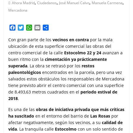
,
,
,
,
Ahora Madrid
Ciudadanos
José Manuel Calvo
Manuela Carmena
Mercadona
F
T
W
E
C
a
w
h
m
o
c
i
a
a
m
Con gran parte de los
vecinos en contra
por la mala
e
t
t
i
p
ubicación de esta superficie comercial las obras del
b
t
s
l
a
centro comercial de la calle
Estocolmo 22 y 24
avanzan a
o
e
A
r
buen ritmo con la
cimentación ya prácticamente
o
r
p
t
superada
. La obra se retrasó por los
restos
k
p
i
paleontológicos
encontrados en la parcela, pero una vez
r
salvados estos obstáculos los responsables de Mercadona
tiene previsto abrir el centro comercial con una superficie
de 8.493,63 metros cuadrados en el
periodo estival de
2018
.
Es una de las
obras de iniciativa privada que más críticas
ha suscitado
en el entorno del barrio de
Las Rosas
por
afectar negativamente, según los vecinos, a su
calidad de
vida
. La tranquila calle
Estocolmo
con un solo sentido de