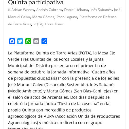
Quinta participativa
,
,
,
,
Adrian Woods
Andrés Cabrera
Daniel Liébana
Inés Sabanés
José
,
,
,
Manuel Calvo
Marta Gómez
Paco Laguna
Plataforma en Defensa
,
,
de Torre Arias
PQTA
Torre Arias
F
T
W
E
C
a
w
h
m
o
c
i
a
a
m
La Plataforma Quinta de Torre Arias (PQTA), la Mesa Eje
e
t
t
i
p
Verde Tres Quintas de los Foros Locales y la Junta
b
t
s
l
a
Municipal del Distrito presentaron el primer fin de
o
e
A
r
semana de octubre la jornada informativa “Cuatro años
o
r
p
t
de propuestas ciudadanas” con la presencia de los ediles
k
p
i
José Manuel Calvo (Desarrollo Sostenible), Inés Sabanés
r
(Medio Ambiente) y Marta Gómez (San Blas-Canillejas) en
el salón de actos de Arcentales. Dos días después se
celebró la Jornada lúdica “Fiesta de la cosecha” en la
propia Quinta con mercadillo de productos
agroecológicos de AUPA (Asociación Unida de Productores
Agroecológicos) y música en directo con el grupo
Manouche Au Lait.