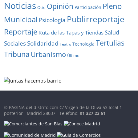
Noticias
Pleno
Opinión
Participación
Ocio
Publirreportaje
Municipal
Psicología
Reportaje
Salud
Ruta de las Tapas y Tiendas
Tertulias
Solidaridad
Sociales
Tecnología
Teatro
Tribuna
Urbanismo
Último
© PAGINA del distrito.com C/ Virgen de la Oliva 53 local 1
posterior - Madrid 28037 - Teléfono:
91 327 23 51