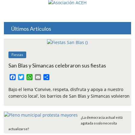
Últimos Artículos
Fiestas
San Blas y Simancas celebraron sus fiestas
F
T
W
E
C
a
w
h
m
o
c
i
a
a
m
Bajo el lema ‘Convive, respeta, disfruta y apoya a nuestro
e
t
t
i
p
comercio local’, los barrios de San Blas y Simancas volvieron
b
t
s
l
a
o
e
A
r
o
r
p
t
¿La democracia actual está
k
p
i
agotada o solo necesita
r
actualizarse?