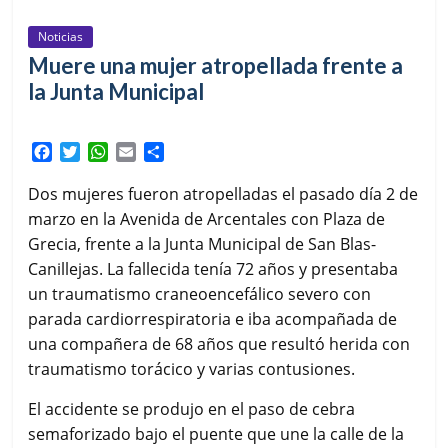
Noticias
Muere una mujer atropellada frente a
la Junta Municipal
F
T
W
E
C
a
w
h
m
o
c
i
a
a
m
Dos mujeres fueron atropelladas el pasado día 2 de
e
t
t
i
p
marzo en la Avenida de Arcentales con Plaza de
b
t
s
l
a
Grecia, frente a la Junta Municipal de San Blas-
o
e
A
r
Canillejas. La fallecida tenía 72 años y presentaba
o
r
p
t
k
p
i
un traumatismo craneoencefálico severo con
r
parada cardiorrespiratoria e iba acompañada de
una compañera de 68 años que resultó herida con
traumatismo torácico y varias contusiones.
El accidente se produjo en el paso de cebra
semaforizado bajo el puente que une la calle de la