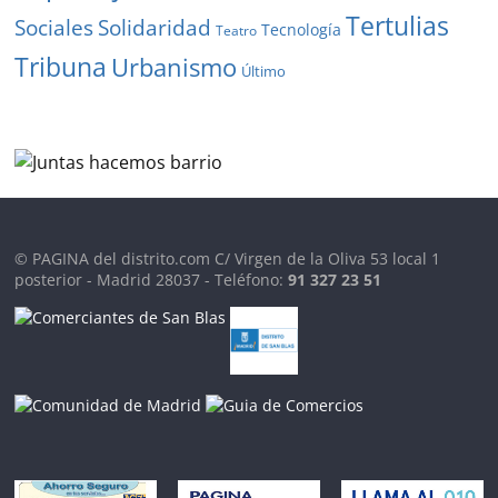
Tertulias
Solidaridad
Sociales
Tecnología
Teatro
Tribuna
Urbanismo
Último
© PAGINA del distrito.com C/ Virgen de la Oliva 53 local 1
posterior - Madrid 28037 - Teléfono:
91 327 23 51