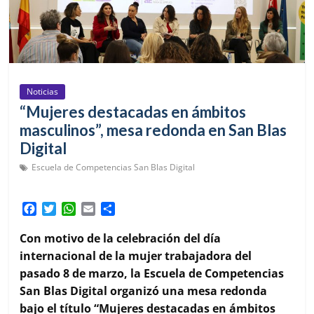
Noticias
“Mujeres destacadas en ámbitos
masculinos”, mesa redonda en San Blas
Digital
Escuela de Competencias San Blas Digital
F
T
W
E
C
a
w
h
m
o
c
i
a
a
m
Con motivo de la celebración del día
e
t
t
i
p
internacional de la mujer trabajadora del
b
t
s
l
a
pasado 8 de marzo, la Escuela de Competencias
o
e
A
r
San Blas Digital organizó una mesa redonda
o
r
p
t
k
p
i
bajo el título “Mujeres destacadas en ámbitos