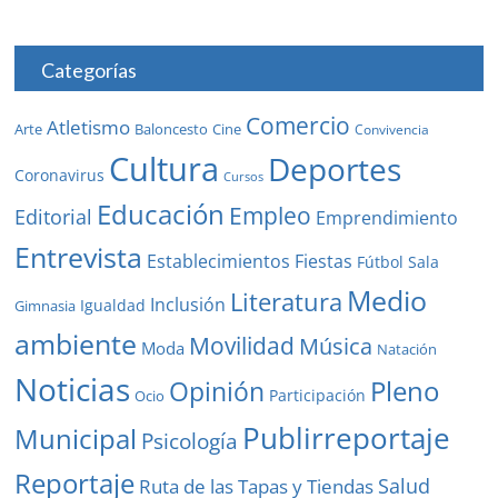
Categorías
Comercio
Atletismo
Baloncesto
Arte
Cine
Convivencia
Cultura
Deportes
Coronavirus
Cursos
Educación
Empleo
Editorial
Emprendimiento
Entrevista
Establecimientos
Fiestas
Fútbol Sala
Medio
Literatura
Inclusión
Igualdad
Gimnasia
ambiente
Movilidad
Música
Moda
Natación
Noticias
Pleno
Opinión
Participación
Ocio
Publirreportaje
Municipal
Psicología
Reportaje
Salud
Ruta de las Tapas y Tiendas