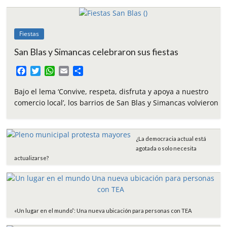
Fiestas
San Blas y Simancas celebraron sus fiestas
F
T
W
E
C
a
w
h
m
o
c
i
a
a
m
Bajo el lema ‘Convive, respeta, disfruta y apoya a nuestro
e
t
t
i
p
comercio local’, los barrios de San Blas y Simancas volvieron
b
t
s
l
a
o
e
A
r
o
r
p
t
¿La democracia actual está
k
p
i
agotada o solo necesita
r
actualizarse?
«Un lugar en el mundo”: Una nueva ubicación para personas con TEA