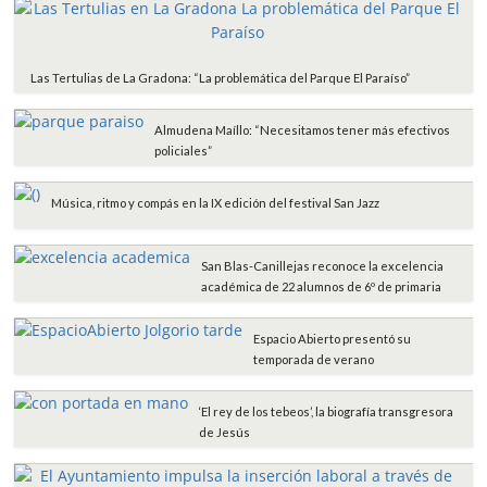
Las Tertulias de La Gradona: “La problemática del Parque El Paraíso”
Almudena Maíllo: “Necesitamos tener más efectivos
policiales”
Música, ritmo y compás en la IX edición del festival San Jazz
San Blas-Canillejas reconoce la excelencia
académica de 22 alumnos de 6º de primaria
Espacio Abierto presentó su
temporada de verano
‘El rey de los tebeos’, la biografía transgresora
de Jesús