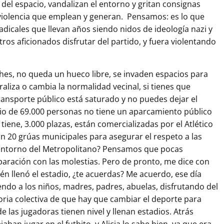
del espacio, vandalizan el entorno y gritan consignas
violencia que emplean y generan. Pensamos: es lo que
adicales que llevan años siendo nidos de ideología nazi y
ros aficionados disfrutar del partido, y fuera violentando
ches, no queda un hueco libre, se invaden espacios para
raliza o cambia la normalidad vecinal, si tienes que
ransporte público está saturado y no puedes dejar el
io de 69.000 personas no tiene un aparcamiento público
tiene, 3.000 plazas, están comercializadas por el Atlético
n 20 grúas municipales para asegurar el respeto a las
 entorno del Metropolitano? Pensamos que pocas
paración con las molestias. Pero de pronto, me dice con
n llenó el estadio, ¿te acuerdas? Me acuerdo, ese día
ndo a los niños, madres, padres, abuelas, disfrutando del
moria colectiva de que hay que cambiar el deporte para
e las jugadoras tienen nivel y llenan estadios. Atrás
ban jugar en el futbito, y Alicia lo sabe bien, ya que era