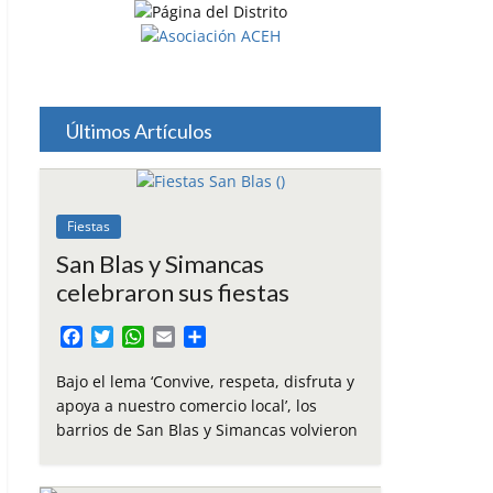
Últimos Artículos
Fiestas
San Blas y Simancas
celebraron sus fiestas
F
T
W
E
C
a
w
h
m
o
c
i
a
a
m
Bajo el lema ‘Convive, respeta, disfruta y
e
t
t
i
p
apoya a nuestro comercio local’, los
b
t
s
l
a
barrios de San Blas y Simancas volvieron
o
e
A
r
o
r
p
t
k
p
i