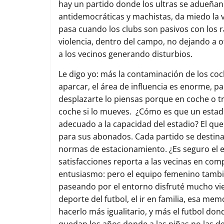
hay un partido donde los ultras se adueñan 
antidemocráticas y machistas, da miedo la 
pasa cuando los clubs son pasivos con los r
violencia, dentro del campo, no dejando a ot
a los vecinos generando disturbios.
Le digo yo: más la contaminación de los co
aparcar, el área de influencia es enorme, pa
desplazarte lo piensas porque en coche o t
coche si lo mueves. ¿Cómo es que un estad
adecuado a la capacidad del estadio? El que 
para sus abonados. Cada partido se destina
normas de estacionamiento. ¿Es seguro el
satisfacciones reporta a las vecinas en com
entusiasmo: pero el equipo femenino tambié
paseando por el entorno disfruté mucho vie
deporte del futbol, el ir en familia, esa me
hacerlo más igualitario, y más el futbol dond
quedan los años donde a las niñas no las deja