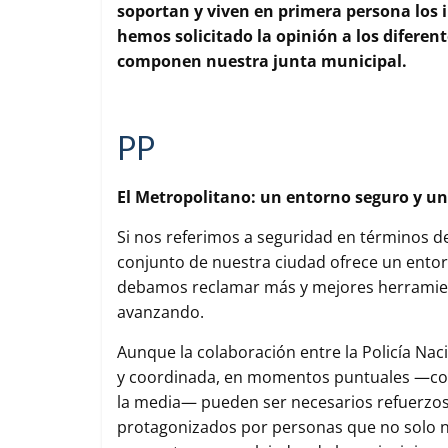
soportan y viven en primera persona los 
o
e
A
r
hemos solicitado la opinión a los diferen
o
r
p
t
k
p
i
componen nuestra junta municipal.
r
PP
El Metropolitano: un entorno seguro y un
Si nos referimos a seguridad en términos de
conjunto de nuestra ciudad ofrece un entor
debamos reclamar más y mejores herramient
avanzando.
Aunque la colaboración entre la Policía Nac
y coordinada, en momentos puntuales —com
la media— pueden ser necesarios refuerzos
protagonizados por personas que no solo no