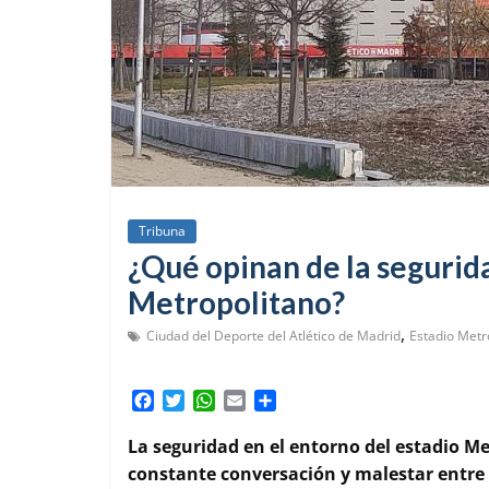
Tribuna
¿Qué opinan de la segurid
Metropolitano?
,
Ciudad del Deporte del Atlético de Madrid
Estadio Metr
F
T
W
E
C
a
w
h
m
o
c
i
a
a
m
La seguridad en el entorno del estadio Me
e
t
t
i
p
constante conversación y malestar entre l
b
t
s
l
a