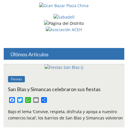
Últimos Artículos
Fiestas
San Blas y Simancas celebraron sus fiestas
F
T
W
E
C
a
w
h
m
o
c
i
a
a
m
Bajo el lema ‘Convive, respeta, disfruta y apoya a nuestro
e
t
t
i
p
comercio local’, los barrios de San Blas y Simancas volvieron
b
t
s
l
a