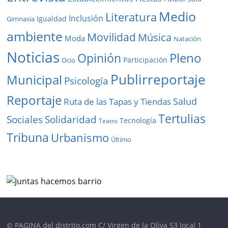
Medio
Literatura
Inclusión
Igualdad
Gimnasia
ambiente
Movilidad
Música
Moda
Natación
Noticias
Pleno
Opinión
Participación
Ocio
Publirreportaje
Municipal
Psicología
Reportaje
Salud
Ruta de las Tapas y Tiendas
Tertulias
Solidaridad
Sociales
Tecnología
Teatro
Tribuna
Urbanismo
Último
© PAGINA del distrito.com C/ Virgen de la Oliva 53 local 1