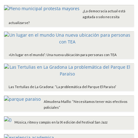
o
e
A
r
o
r
p
t
¿La democracia actual está
k
p
i
agotada o solo necesita
r
actualizarse?
«Un lugar en el mundo”: Una nueva ubicación para personas con TEA
Las Tertulias de La Gradona: “La problemática del Parque El Paraíso”
Almudena Maíllo: “Necesitamos tener más efectivos
policiales”
Música, ritmo y compás en la IX edición del festival San Jazz