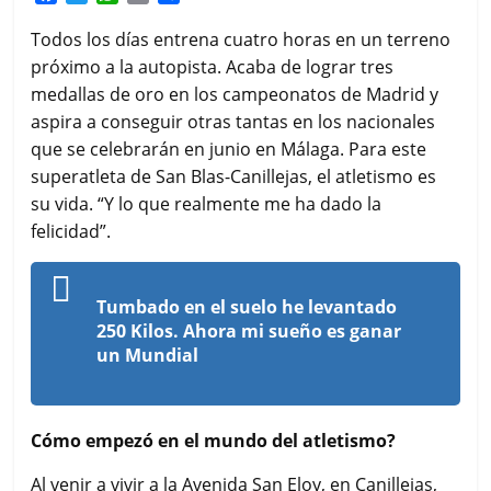
a
w
h
m
o
c
i
a
a
m
Todos los días entrena cuatro horas en un terreno
e
t
t
i
p
próximo a la autopista. Acaba de lograr tres
b
t
s
l
a
medallas de oro en los campeonatos de Madrid y
o
e
A
r
aspira a conseguir otras tantas en los nacionales
o
r
p
t
k
p
i
que se celebrarán en junio en Málaga. Para este
r
superatleta de San Blas-Canillejas, el atletismo es
su vida. “Y lo que realmente me ha dado la
felicidad”.
Tumbado en el suelo he levantado
250 Kilos. Ahora mi sueño es ganar
un Mundial
Cómo empezó en el mundo del atletismo?
Al venir a vivir a la Avenida San Eloy, en Canillejas,