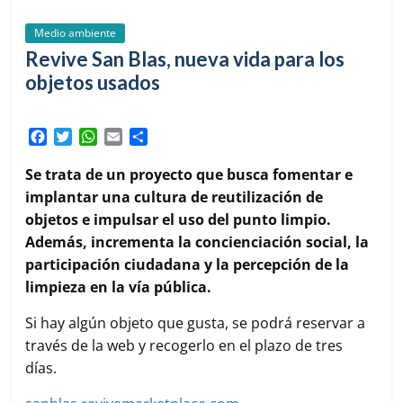
Medio ambiente
Revive San Blas, nueva vida para los
objetos usados
F
T
W
E
C
a
w
h
m
o
c
i
a
a
m
Se trata de un proyecto que busca fomentar e
e
t
t
i
p
implantar una cultura de reutilización de
b
t
s
l
a
objetos e impulsar el uso del punto limpio
.
o
e
A
r
Además, incrementa la concienciación social, la
o
r
p
t
k
p
i
participación ciudadana y la percepción de la
r
limpieza en la vía pública.
Si hay algún objeto que gusta, se podrá reservar a
través de la web y recogerlo en el plazo de tres
días.