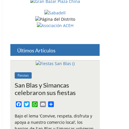
Últimos Artículos
Fiestas
San Blas y Simancas
celebraron sus fiestas
F
T
W
E
C
a
w
h
m
o
c
i
a
a
m
Bajo el lema ‘Convive, respeta, disfruta y
e
t
t
i
p
apoya a nuestro comercio local’, los
b
t
s
l
a
barrios de San Blas y Simancas volvieron