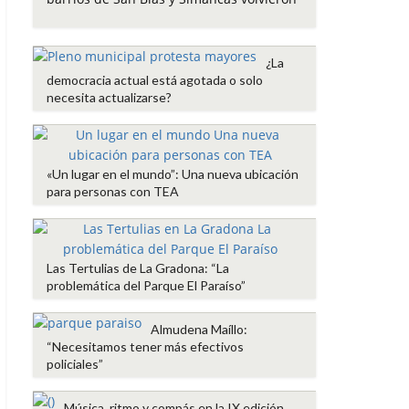
o
e
A
r
o
r
p
t
k
p
i
¿La
r
democracia actual está agotada o solo
necesita actualizarse?
«Un lugar en el mundo”: Una nueva ubicación
para personas con TEA
Las Tertulias de La Gradona: “La
problemática del Parque El Paraíso”
Almudena Maíllo:
“Necesitamos tener más efectivos
policiales”
Música, ritmo y compás en la IX edición