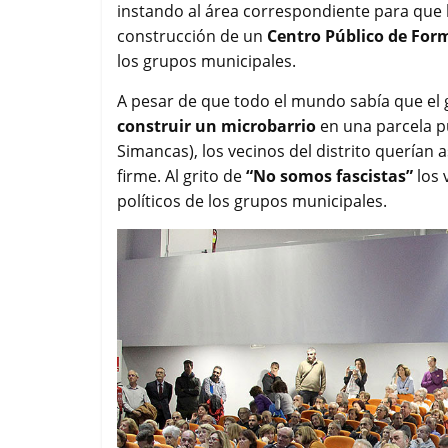
instando al área correspondiente para que 
o
e
A
r
construcción de un
Centro Público de For
o
r
p
t
k
p
i
los grupos municipales.
r
A pesar de que todo el mundo sabía que el
construir un microbarrio
en una parcela p
Simancas), los vecinos del distrito querían
firme. Al grito de
“No somos fascistas”
los 
políticos de los grupos municipales.