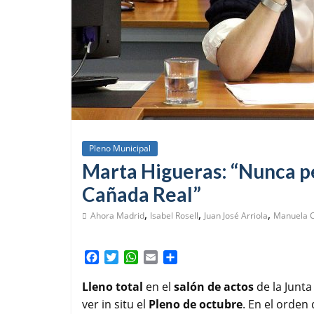
Pleno Municipal
Marta Higueras: “Nunca pe
Cañada Real”
,
,
,
Ahora Madrid
Isabel Rosell
Juan José Arriola
Manuela 
F
T
W
E
C
a
w
h
m
o
c
i
a
a
m
Lleno total
en el
salón de actos
de la Junta
e
t
t
i
p
ver in situ el
Pleno de octubre
. En el orden
b
t
s
l
a