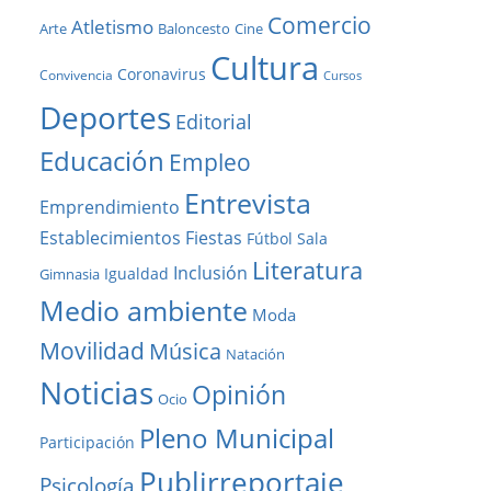
Comercio
Atletismo
Baloncesto
Arte
Cine
Cultura
Coronavirus
Convivencia
Cursos
Deportes
Editorial
Educación
Empleo
Entrevista
Emprendimiento
Establecimientos
Fiestas
Fútbol Sala
Literatura
Inclusión
Igualdad
Gimnasia
Medio ambiente
Moda
Movilidad
Música
Natación
Noticias
Opinión
Ocio
Pleno Municipal
Participación
Publirreportaje
Psicología