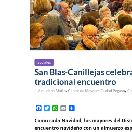
Sociales
San Blas-Canillejas celebr
tradicional encuentro
,
,
Almudena Maillo
Centro de Mayores Ciudad Pegaso
Ce
F
T
W
E
C
a
w
h
m
o
c
i
a
a
m
Como cada Navidad, los mayores del Distri
e
t
t
i
p
encuentro navideño con un almuerzo espec
b
t
s
l
a