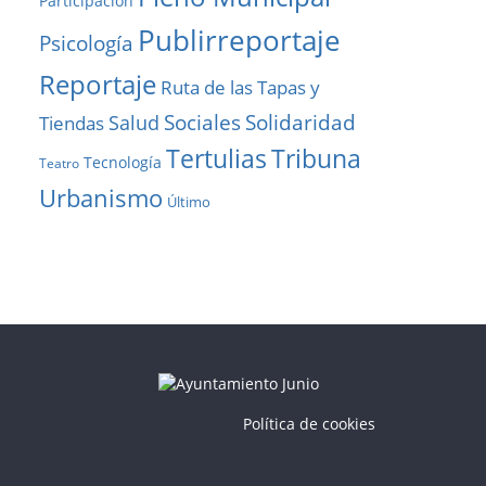
Participación
Publirreportaje
Psicología
Reportaje
Ruta de las Tapas y
Solidaridad
Sociales
Salud
Tiendas
Tribuna
Tertulias
Tecnología
Teatro
Urbanismo
Último
Política de cookies