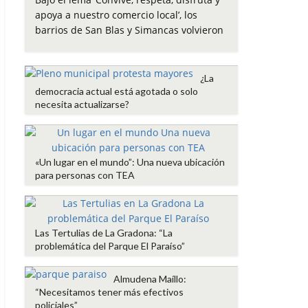
e
t
t
i
p
apoya a nuestro comercio local’, los
b
t
s
l
a
barrios de San Blas y Simancas volvieron
o
e
A
r
o
r
p
t
k
p
i
¿La
r
democracia actual está agotada o solo
necesita actualizarse?
«Un lugar en el mundo”: Una nueva ubicación
para personas con TEA
Las Tertulias de La Gradona: “La
problemática del Parque El Paraíso”
Almudena Maíllo:
“Necesitamos tener más efectivos
policiales”