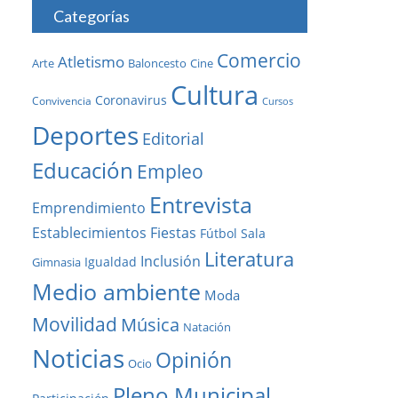
Categorías
Comercio
Atletismo
Baloncesto
Arte
Cine
Cultura
Coronavirus
Convivencia
Cursos
Deportes
Editorial
Educación
Empleo
Entrevista
Emprendimiento
Establecimientos
Fiestas
Fútbol Sala
Literatura
Inclusión
Igualdad
Gimnasia
Medio ambiente
Moda
Movilidad
Música
Natación
Noticias
Opinión
Ocio
Pleno Municipal