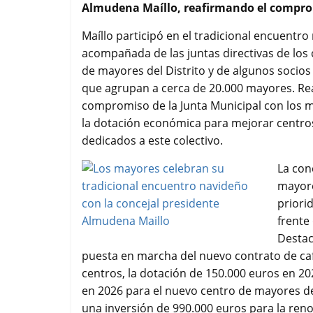
Almudena Maíllo, reafirmando el compromi
o
e
A
r
o
r
p
t
Maíllo participó en el tradicional encuentro
k
p
i
acompañada de las juntas directivas de los
r
de mayores del Distrito y de algunos socios 
que agrupan a cerca de 20.000 mayores. Re
compromiso de la Junta Municipal con los m
la dotación económica para mejorar centr
dedicados a este colectivo.
La con
mayore
priori
frente 
Destac
puesta en marcha del nuevo contrato de caf
centros, la dotación de 150.000 euros en 20
en 2026 para el nuevo centro de mayores d
una inversión de 990.000 euros para la ren