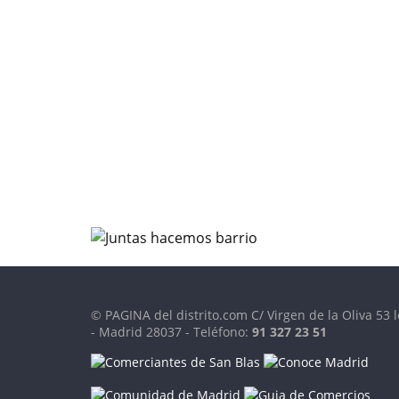
© PAGINA del distrito.com C/ Virgen de la Oliva 53 l
- Madrid 28037 - Teléfono:
91 327 23 51