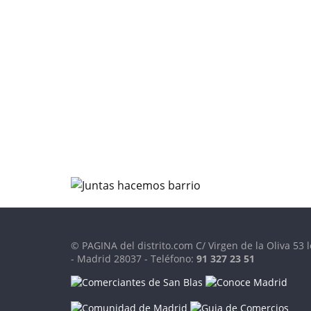
© PAGINA del distrito.com C/ Virgen de la Oliva 53 l
- Madrid 28037 - Teléfono:
91 327 23 51