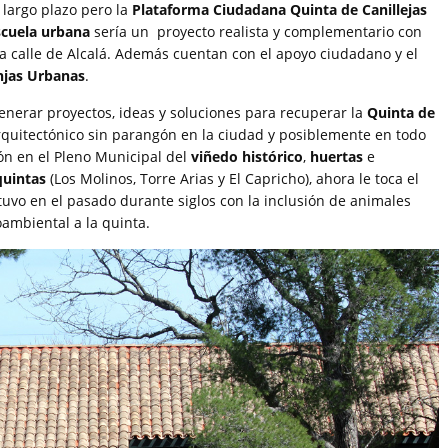
largo plazo pero la
Plataforma Ciudadana Quinta de Canillejas
scuela urbana
sería un proyecto realista y complementario con
e la calle de Alcalá. Además cuentan con el apoyo ciudadano y el
njas Urbanas
.
enerar proyectos, ideas y soluciones para recuperar la
Quinta de
rquitectónico sin parangón en la ciudad y posiblemente en todo
ión en el Pleno Municipal del
viñedo histórico
,
huertas
e
quintas
(Los Molinos, Torre Arias y El Capricho), ahora le toca el
tuvo en el pasado durante siglos con la inclusión de animales
ambiental a la quinta.