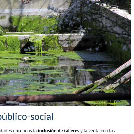
público-social
udades europeas la
inclusión de talleres
y la venta con los