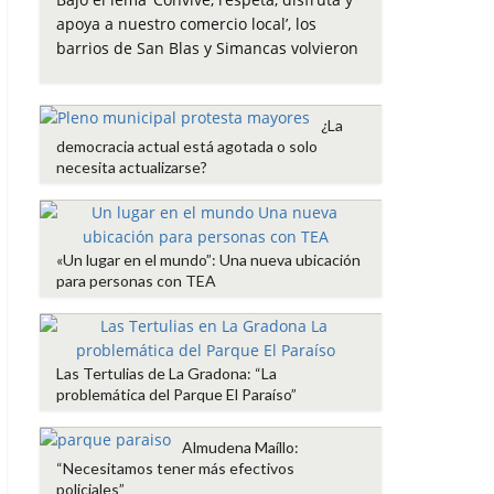
e
t
t
i
p
apoya a nuestro comercio local’, los
b
t
s
l
a
barrios de San Blas y Simancas volvieron
o
e
A
r
o
r
p
t
k
p
i
¿La
r
democracia actual está agotada o solo
necesita actualizarse?
«Un lugar en el mundo”: Una nueva ubicación
para personas con TEA
Las Tertulias de La Gradona: “La
problemática del Parque El Paraíso”
Almudena Maíllo:
“Necesitamos tener más efectivos
policiales”