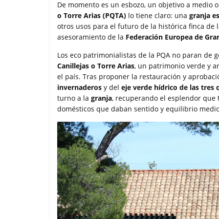
c
i
a
a
m
De momento es un esbozo, un objetivo a medio o 
e
t
t
i
p
o Torre Arias (PQTA)
lo tiene claro: una
granja e
b
t
s
l
a
otros usos para el futuro de la histórica finca d
o
e
A
r
asesoramiento de la
Federación Europea de Gra
o
r
p
t
k
p
i
Los eco patrimonialistas de la PQA no paran de g
r
Canillejas o Torre Arias
, un patrimonio verde y a
el país. Tras proponer la restauración y aprobac
invernaderos
y del
eje verde hídrico de las tres 
turno a la
granja
, recuperando el esplendor que 
domésticos que daban sentido y equilibrio medio