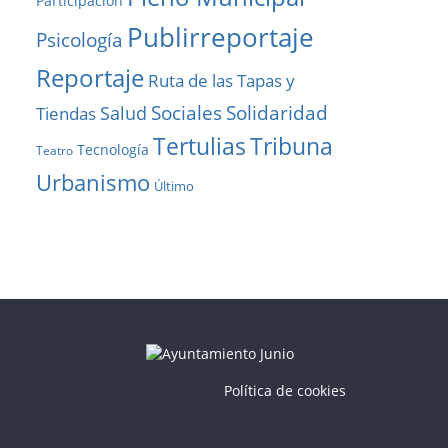
Participación
Publirreportaje
Psicología
Reportaje
Ruta de las Tapas y
Solidaridad
Sociales
Salud
Tiendas
Tribuna
Tertulias
Tecnología
Teatro
Urbanismo
Último
Política de cookies