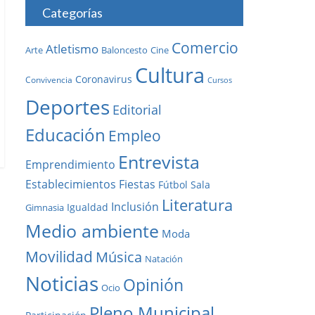
Categorías
Comercio
Atletismo
Baloncesto
Arte
Cine
Cultura
Coronavirus
Convivencia
Cursos
Deportes
Editorial
Educación
Empleo
Entrevista
Emprendimiento
Establecimientos
Fiestas
Fútbol Sala
Literatura
Inclusión
Igualdad
Gimnasia
Medio ambiente
Moda
Movilidad
Música
Natación
Noticias
Opinión
Ocio
Pleno Municipal