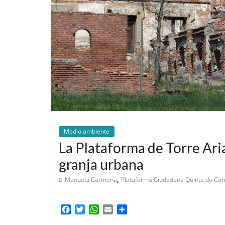
Medio ambiente
La Plataforma de Torre Ari
granja urbana
,
Manuela Carmena
Plataforma Ciudadana Quinta de Cani
F
T
W
E
C
a
w
h
m
o