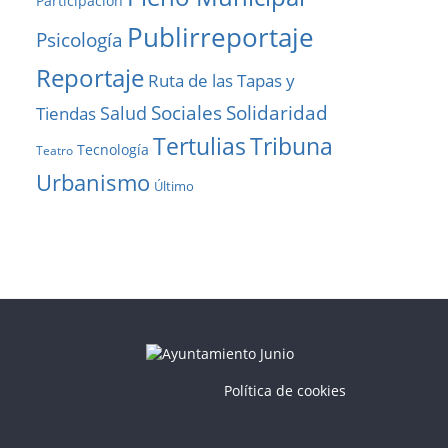
Participación
Publirreportaje
Psicología
Reportaje
Ruta de las Tapas y
Solidaridad
Sociales
Salud
Tiendas
Tribuna
Tertulias
Tecnología
Teatro
Urbanismo
Último
Política de cookies