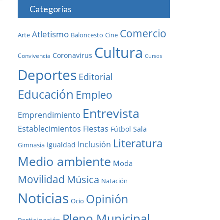
Categorías
Comercio
Atletismo
Baloncesto
Arte
Cine
Cultura
Coronavirus
Convivencia
Cursos
Deportes
Editorial
Educación
Empleo
Entrevista
Emprendimiento
Establecimientos
Fiestas
Fútbol Sala
Literatura
Inclusión
Igualdad
Gimnasia
Medio ambiente
Moda
Movilidad
Música
Natación
Noticias
Opinión
Ocio
Pleno Municipal