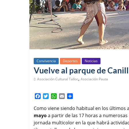
Convivencia
Deportes
Noticias
Vuelve al parque de Canill
,
Asociación Cultural Talloc
Asociación Pauta
F
T
W
E
C
a
w
h
m
o
c
i
a
a
m
Como viene siendo habitual en los últimos 
e
t
t
i
p
mayo
a partir de las 17 horas a numerosas 
b
t
s
l
a
jornada multicolor en la que habrá activida
o
e
A
r