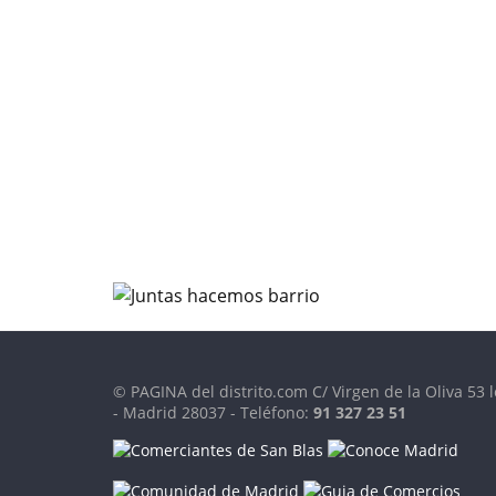
© PAGINA del distrito.com C/ Virgen de la Oliva 53 l
- Madrid 28037 - Teléfono:
91 327 23 51