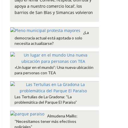
e
t
t
i
p
apoya a nuestro comercio local’, los
b
t
s
l
a
barrios de San Blas y Simancas volvieron
o
e
A
r
o
r
p
t
k
p
i
¿La
r
democracia actual está agotada o solo
necesita actualizarse?
«Un lugar en el mundo”: Una nueva ubicación
para personas con TEA
Las Tertulias de La Gradona: “La
problemática del Parque El Paraíso”
Almudena Maíllo:
“Necesitamos tener más efectivos
policiales”