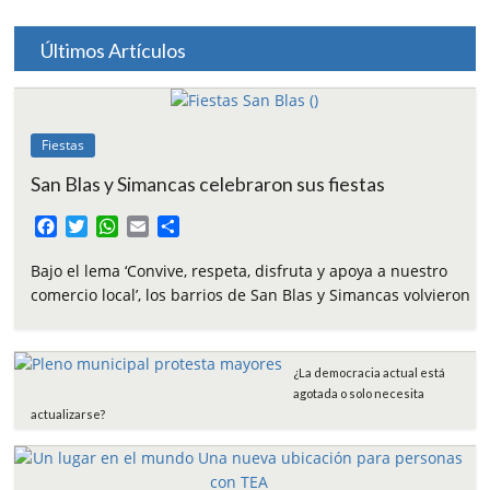
Últimos Artículos
Fiestas
San Blas y Simancas celebraron sus fiestas
F
T
W
E
C
a
w
h
m
o
c
i
a
a
m
Bajo el lema ‘Convive, respeta, disfruta y apoya a nuestro
e
t
t
i
p
comercio local’, los barrios de San Blas y Simancas volvieron
b
t
s
l
a
o
e
A
r
o
r
p
t
¿La democracia actual está
k
p
i
agotada o solo necesita
r
actualizarse?