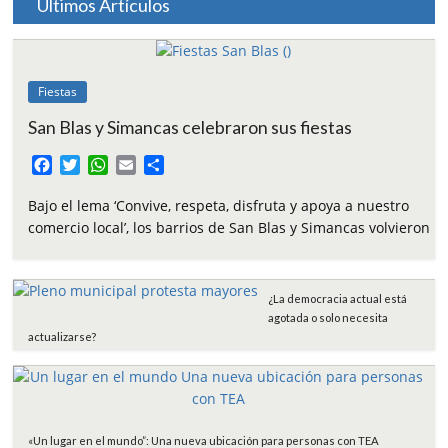
Últimos Artículos
Fiestas
San Blas y Simancas celebraron sus fiestas
F
T
W
E
C
a
w
h
m
o
c
i
a
a
m
Bajo el lema ‘Convive, respeta, disfruta y apoya a nuestro
e
t
t
i
p
comercio local’, los barrios de San Blas y Simancas volvieron
b
t
s
l
a
o
e
A
r
o
r
p
t
¿La democracia actual está
k
p
i
agotada o solo necesita
r
actualizarse?
«Un lugar en el mundo”: Una nueva ubicación para personas con TEA