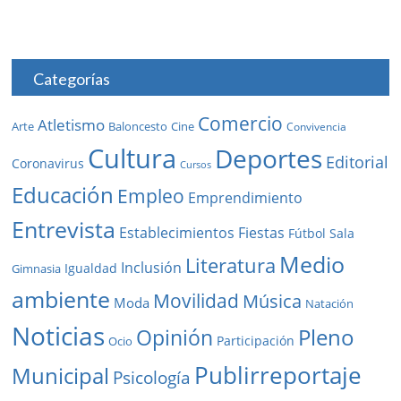
Categorías
Comercio
Atletismo
Baloncesto
Arte
Cine
Convivencia
Cultura
Deportes
Editorial
Coronavirus
Cursos
Educación
Empleo
Emprendimiento
Entrevista
Establecimientos
Fiestas
Fútbol Sala
Medio
Literatura
Inclusión
Igualdad
Gimnasia
ambiente
Movilidad
Música
Moda
Natación
Noticias
Pleno
Opinión
Participación
Ocio
Publirreportaje
Municipal
Psicología