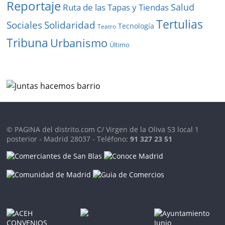
Reportaje
Salud
Ruta de las Tapas y Tiendas
Tertulias
Solidaridad
Sociales
Tecnología
Teatro
Tribuna
Urbanismo
Último
© PAGINA del distrito.com C/ Virgen de la Oliva 53 local 1
posterior - Madrid 28037 - Teléfono:
91 327 23 51