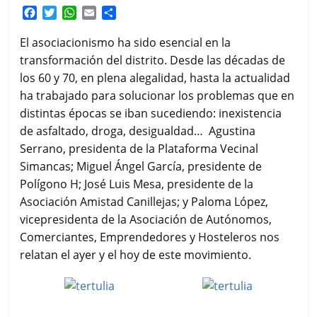
F
T
W
E
C
a
w
h
m
o
c
i
a
a
m
El asociacionismo ha sido esencial en la
e
t
t
i
p
transformación del distrito. Desde las décadas de
b
t
s
l
a
los 60 y 70, en plena alegalidad, hasta la actualidad
o
e
A
r
ha trabajado para solucionar los problemas que en
o
r
p
t
k
p
i
distintas épocas se iban sucediendo: inexistencia
r
de asfaltado, droga, desigualdad… Agustina
Serrano, presidenta de la Plataforma Vecinal
Simancas; Miguel Ángel García, presidente de
Polígono H; José Luis Mesa, presidente de la
Asociación Amistad Canillejas; y Paloma López,
vicepresidenta de la Asociación de Autónomos,
Comerciantes, Emprendedores y Hosteleros nos
relatan el ayer y el hoy de este movimiento.