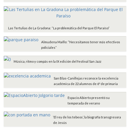
Las Tertulias de La Gradona: “La problemática del Parque El Paraíso”
Almudena Maíllo: “Necesitamos tener más efectivos
policiales”
Música, ritmo y compás en la IX edición del festival San Jazz
San Blas-Canillejas reconoce la excelencia
académica de 22 alumnos de 6º de primaria
Espacio Abierto presentó su
temporada de verano
‘El rey de los tebeos’, la biografía transgresora
de Jesús