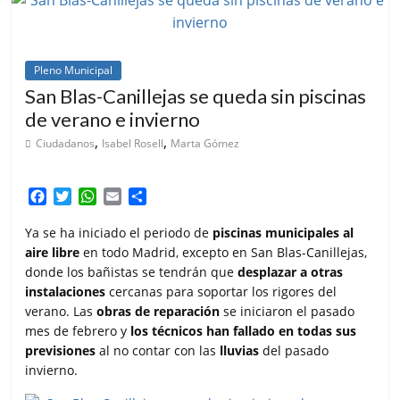
Pleno Municipal
San Blas-Canillejas se queda sin piscinas
de verano e invierno
,
,
Ciudadanos
Isabel Rosell
Marta Gómez
F
T
W
E
C
a
w
h
m
o
c
i
a
a
m
Ya se ha iniciado el periodo de
piscinas municipales al
e
t
t
i
p
aire libre
en todo Madrid, excepto en San Blas-Canillejas,
b
t
s
l
a
donde los bañistas se tendrán que
desplazar a otras
o
e
A
r
instalaciones
cercanas para soportar los rigores del
o
r
p
t
verano. Las
obras de reparación
se iniciaron el pasado
k
p
i
mes de febrero y
los técnicos han fallado en todas sus
r
previsiones
al no contar con las
lluvias
del pasado
invierno.