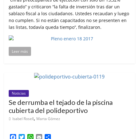
gastado” y criticaron “la falta de inversión tras dar un
sablazo fiscal a los ciudadanos. Ustedes recaudan y luego
no cumplen. Si no están capacitados no se presenten en
las listas, todavía queda tiempo”, finalizaron.
Leer más
Noticias
Se derrumba el tejado de la piscina
cubierta del polideportivo
,
Isabel Rosell
Marta Gómez
F
T
W
E
C