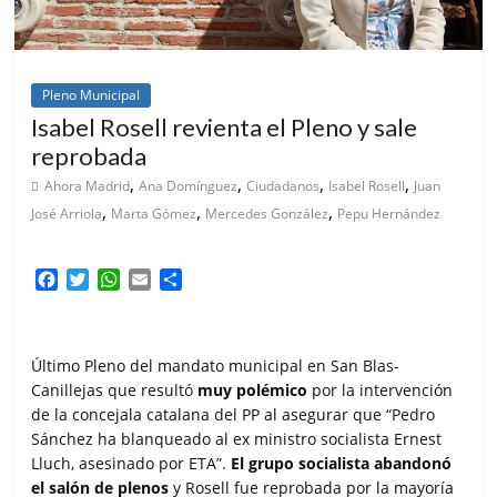
Pleno Municipal
Isabel Rosell revienta el Pleno y sale
reprobada
,
,
,
,
Ahora Madrid
Ana Domínguez
Ciudadanos
Isabel Rosell
Juan
,
,
,
José Arriola
Marta Gómez
Mercedes González
Pepu Hernández
F
T
W
E
C
a
w
h
m
o
c
i
a
a
m
e
t
t
i
p
Último Pleno del mandato municipal en San Blas-
b
t
s
l
a
o
e
A
r
Canillejas que resultó
muy polémico
por la intervención
o
r
p
t
de la concejala catalana del PP al asegurar que “Pedro
k
p
i
Sánchez ha blanqueado al ex ministro socialista Ernest
r
Lluch, asesinado por ETA”.
El grupo socialista abandonó
el salón de plenos
y Rosell fue reprobada por la mayoría