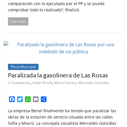
comparación con lo ejecutado por el PP y se puede
comprobar todo lo realizado”, finalizó.
Leer más
Pleno Municipal
Paralizada la gasolinera de Las Rosas
,
,
,
Ciudadanos
Isabel Rosell
Marta Gómez
Mercedes González
F
T
W
E
C
a
w
h
m
o
c
i
a
a
m
La empresa Beroil finalmente ha tenido que paralizar las
e
t
t
i
p
obras de la estación de servicio situada entre las calles
b
t
s
l
a
Sofía y Moscú. La concejala socialista Mercedes González