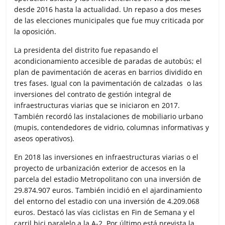
o
e
A
r
desde 2016 hasta la actualidad. Un repaso a dos meses
o
r
p
t
de las elecciones municipales que fue muy criticada por
k
p
i
la oposición.
r
La presidenta del distrito fue repasando el
acondicionamiento accesible de paradas de autobús; el
plan de pavimentación de aceras en barrios dividido en
tres fases. Igual con la pavimentación de calzadas o las
inversiones del contrato de gestión integral de
infraestructuras viarias que se iniciaron en 2017.
También recordó las instalaciones de mobiliario urbano
(mupis, contendedores de vidrio, columnas informativas y
aseos operativos).
En 2018 las inversiones en infraestructuras viarias o el
proyecto de urbanización exterior de accesos en la
parcela del estadio Metropolitano con una inversión de
29.874.907 euros. También incidió en el ajardinamiento
del entorno del estadio con una inversión de 4.209.068
euros. Destacó las vías ciclistas en Fin de Semana y el
carril bici paralelo a la A-2. Por último está prevista la