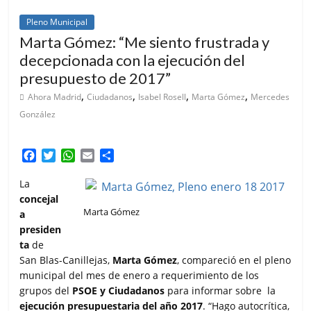
Pleno Municipal
Marta Gómez: “Me siento frustrada y
decepcionada con la ejecución del
presupuesto de 2017”
,
,
,
,
Ahora Madrid
Ciudadanos
Isabel Rosell
Marta Gómez
Mercedes
González
F
T
W
E
C
a
w
h
m
o
c
i
a
a
m
La
e
t
t
i
p
concejal
b
t
s
l
a
Marta Gómez
a
o
e
A
r
presiden
o
r
p
t
ta
de
k
p
i
San Blas-Canillejas,
Marta Gómez
, compareció en el pleno
r
municipal del mes de enero a requerimiento de los
grupos del
PSOE y Ciudadanos
para informar sobre la
ejecución presupuestaria del año 2017
. “Hago autocrítica,