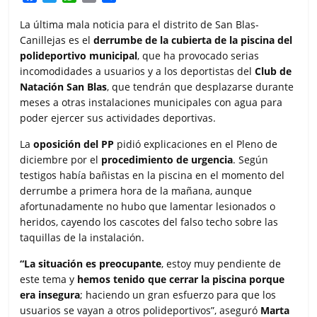
a
w
h
m
o
c
i
a
a
m
La última mala noticia para el distrito de San Blas-
e
t
t
i
p
Canillejas es el
derrumbe de la cubierta de la piscina del
b
t
s
l
a
polideportivo municipal
, que ha provocado serias
o
e
A
r
incomodidades a usuarios y a los deportistas del
Club de
o
r
p
t
Natación San Blas
, que tendrán que desplazarse durante
k
p
i
meses a otras instalaciones municipales con agua para
r
poder ejercer sus actividades deportivas.
La
oposición del PP
pidió explicaciones en el Pleno de
diciembre por el
procedimiento de urgencia
. Según
testigos había bañistas en la piscina en el momento del
derrumbe a primera hora de la mañana, aunque
afortunadamente no hubo que lamentar lesionados o
heridos, cayendo los cascotes del falso techo sobre las
taquillas de la instalación.
“La situación es preocupante
, estoy muy pendiente de
este tema y
hemos tenido que cerrar la piscina porque
era insegura
; haciendo un gran esfuerzo para que los
usuarios se vayan a otros polideportivos”, aseguró
Marta