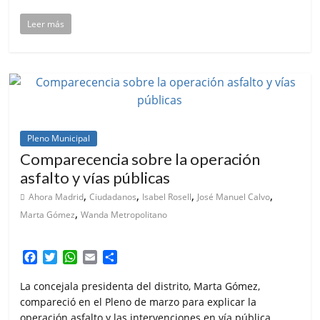
Leer más
Pleno Municipal
Comparecencia sobre la operación
asfalto y vías públicas
,
,
,
,
Ahora Madrid
Ciudadanos
Isabel Rosell
José Manuel Calvo
,
Marta Gómez
Wanda Metropolitano
F
T
W
E
C
a
w
h
m
o
c
i
a
a
m
La concejala presidenta del distrito, Marta Gómez,
e
t
t
i
p
compareció en el Pleno de marzo para explicar la
b
t
s
l
a
operación asfalto y las intervenciones en vía pública