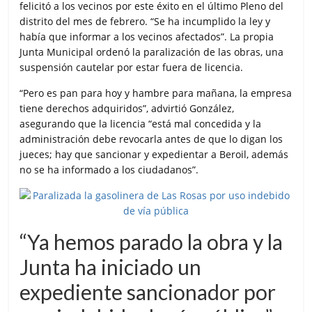
o
e
A
r
felicitó a los vecinos por este éxito en el último Pleno del
o
r
p
t
distrito del mes de febrero. “Se ha incumplido la ley y
k
p
i
había que informar a los vecinos afectados”. La propia
r
Junta Municipal ordenó la paralización de las obras, una
suspensión cautelar por estar fuera de licencia.
“Pero es pan para hoy y hambre para mañana, la empresa
tiene derechos adquiridos”, advirtió González,
asegurando que la licencia “está mal concedida y la
administración debe revocarla antes de que lo digan los
jueces; hay que sancionar y expedientar a Beroil, además
no se ha informado a los ciudadanos”.
“Ya hemos parado la obra y la
Junta ha iniciado un
expediente sancionador por