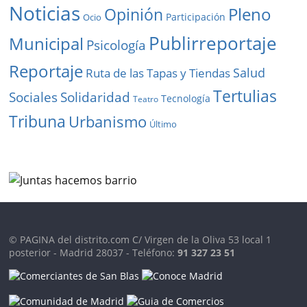
Noticias
Pleno
Opinión
Participación
Ocio
Publirreportaje
Municipal
Psicología
Reportaje
Salud
Ruta de las Tapas y Tiendas
Tertulias
Solidaridad
Sociales
Tecnología
Teatro
Tribuna
Urbanismo
Último
© PAGINA del distrito.com C/ Virgen de la Oliva 53 local 1
posterior - Madrid 28037 - Teléfono:
91 327 23 51