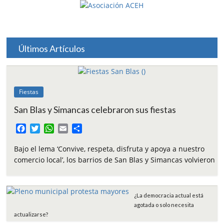
Últimos Artículos
Fiestas
San Blas y Simancas celebraron sus fiestas
F
T
W
E
C
a
w
h
m
o
c
i
a
a
m
Bajo el lema ‘Convive, respeta, disfruta y apoya a nuestro
e
t
t
i
p
comercio local’, los barrios de San Blas y Simancas volvieron
b
t
s
l
a
o
e
A
r
o
r
p
t
¿La democracia actual está
k
p
i
agotada o solo necesita
r
actualizarse?