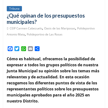
Tribuna
¿Qué opinan de los presupuestos
municipales?
,
,
CEIP Carmen Cabezuelo
Oasis de las Mariposas
Polideportivo
,
Antonio Mata
Polideportivo de Las Rosas
F
T
W
E
C
a
w
h
m
o
c
i
a
a
m
Cómo es habitual, ofrecemos la posibilidad de
e
t
t
i
p
expresar a todos los grupos políticos de nuestra
b
t
s
l
a
Junta Municipal su opinión sobre los temas más
o
e
A
r
relevantes y de actualidad. En esta ocasión
o
r
p
t
k
p
i
recogemos los diferentes puntos de vista de los
r
representantes políticos sobre los presupuestos
municipales aprobados para el año 2025 en
nuestro Distrito.