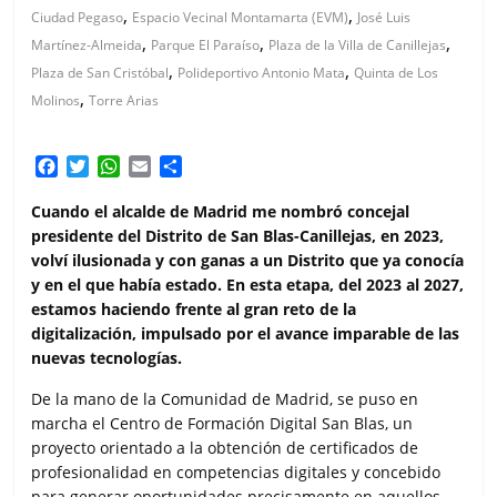
,
,
Ciudad Pegaso
Espacio Vecinal Montamarta (EVM)
José Luis
,
,
,
Martínez-Almeida
Parque El Paraíso
Plaza de la Villa de Canillejas
,
,
Plaza de San Cristóbal
Polideportivo Antonio Mata
Quinta de Los
,
Molinos
Torre Arias
F
T
W
E
C
a
w
h
m
o
c
i
a
a
m
Cuando el alcalde de Madrid me nombró concejal
e
t
t
i
p
presidente del Distrito de San Blas-Canillejas, en 2023,
b
t
s
l
a
volví ilusionada y con ganas a un Distrito que ya conocía
o
e
A
r
y en el que había estado. En esta etapa, del 2023 al 2027,
o
r
p
t
estamos haciendo frente al gran reto de la
k
p
i
digitalización, impulsado por el avance imparable de las
r
nuevas tecnologías.
De la mano de la Comunidad de Madrid, se puso en
marcha el Centro de Formación Digital San Blas, un
proyecto orientado a la obtención de certificados de
profesionalidad en competencias digitales y concebido
para generar oportunidades precisamente en aquellos