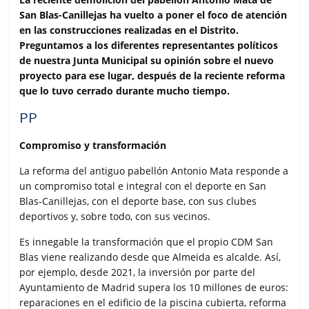
e
t
t
i
p
San Blas-Canillejas ha vuelto a poner el foco de atención
b
t
s
l
a
en las construcciones realizadas en el Distrito.
o
e
A
r
Preguntamos a los diferentes representantes políticos
o
r
p
t
de nuestra Junta Municipal su opinión sobre el nuevo
k
p
i
proyecto para ese lugar, después de la reciente reforma
r
que lo tuvo cerrado durante mucho tiempo.
PP
Compromiso y transformación
La reforma del antiguo pabellón Antonio Mata responde a
un compromiso total e integral con el deporte en San
Blas-Canillejas, con el deporte base, con sus clubes
deportivos y, sobre todo, con sus vecinos.
Es innegable la transformación que el propio CDM San
Blas viene realizando desde que Almeida es alcalde. Así,
por ejemplo, desde 2021, la inversión por parte del
Ayuntamiento de Madrid supera los 10 millones de euros:
reparaciones en el edificio de la piscina cubierta, reforma