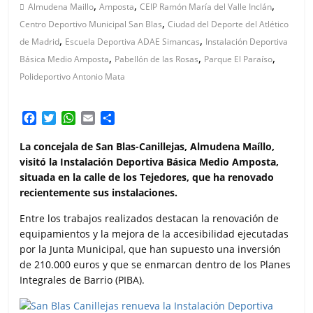
,
,
,
Almudena Maillo
Amposta
CEIP Ramón María del Valle Inclán
,
Centro Deportivo Municipal San Blas
Ciudad del Deporte del Atlético
,
,
de Madrid
Escuela Deportiva ADAE Simancas
Instalación Deportiva
,
,
,
Básica Medio Amposta
Pabellón de las Rosas
Parque El Paraíso
Polideportivo Antonio Mata
F
T
W
E
C
a
w
h
m
o
c
i
a
a
m
La concejala de San Blas-Canillejas, Almudena Maíllo,
e
t
t
i
p
visitó la Instalación Deportiva Básica Medio Amposta,
b
t
s
l
a
situada en la calle de los Tejedores, que ha renovado
o
e
A
r
recientemente sus instalaciones.
o
r
p
t
k
p
i
Entre los trabajos realizados destacan la renovación de
r
equipamientos y la mejora de la accesibilidad ejecutadas
por la Junta Municipal, que han supuesto una inversión
de 210.000 euros y que se enmarcan dentro de los Planes
Integrales de Barrio (PIBA).