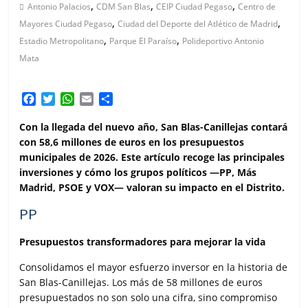
,
,
,
Antonio Palacios
CDM San Blas
CEIP Ciudad Pegaso
Centro de
,
,
Mayores Ciudad Pegaso
Ciudad del Deporte del Atlético de Madrid
,
,
Estadio Metropolitano
Parque El Paraíso
Polideportivo Antonio
Mata
F
T
W
E
C
a
w
h
m
o
c
i
a
a
m
Con la llegada del nuevo año, San Blas-Canillejas contará
e
t
t
i
p
con 58,6 millones de euros en los presupuestos
b
t
s
l
a
municipales de 2026. Este artículo recoge las principales
o
e
A
r
inversiones y cómo los grupos políticos —PP, Más
o
r
p
t
Madrid, PSOE y VOX— valoran su impacto en el Distrito.
k
p
i
r
PP
Presupuestos transformadores para mejorar la vida
Consolidamos el mayor esfuerzo inversor en la historia de
San Blas-Canillejas. Los más de 58 millones de euros
presupuestados no son solo una cifra, sino compromiso