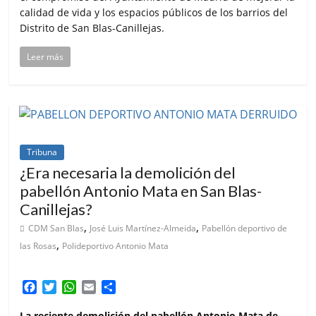
calidad de vida y los espacios públicos de los barrios del
Distrito de San Blas-Canillejas.
Leer más
Tribuna
¿Era necesaria la demolición del
pabellón Antonio Mata en San Blas-
Canillejas?
,
,
CDM San Blas
José Luis Martínez-Almeida
Pabellón deportivo de
,
las Rosas
Polideportivo Antonio Mata
F
T
W
E
C
a
w
h
m
o
c
i
a
a
m
La reciente demolición del pabellón Antonio Mata de