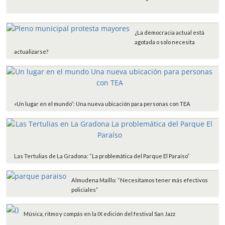
b
t
s
l
a
o
e
A
r
o
r
p
t
¿La democracia actual está
k
p
i
agotada o solo necesita
r
actualizarse?
«Un lugar en el mundo”: Una nueva ubicación para personas con TEA
Las Tertulias de La Gradona: “La problemática del Parque El Paraíso”
Almudena Maíllo: “Necesitamos tener más efectivos
policiales”
Música, ritmo y compás en la IX edición del festival San Jazz