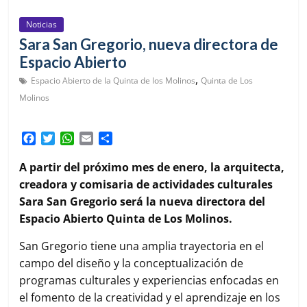
Noticias
Sara San Gregorio, nueva directora de
Espacio Abierto
,
Espacio Abierto de la Quinta de los Molinos
Quinta de Los
Molinos
F
T
W
E
C
a
w
h
m
o
c
i
a
a
m
A partir del próximo mes de enero, la arquitecta,
e
t
t
i
p
creadora y comisaria de actividades culturales
b
t
s
l
a
Sara San Gregorio será la nueva directora del
o
e
A
r
Espacio Abierto Quinta de Los Molinos.
o
r
p
t
k
p
i
San Gregorio tiene una amplia trayectoria en el
r
campo del diseño y la conceptualización de
programas culturales y experiencias enfocadas en
el fomento de la creatividad y el aprendizaje en los