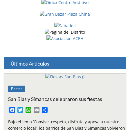
Últimos Artículos
Fiestas
San Blas y Simancas celebraron sus fiestas
F
T
W
E
C
a
w
h
m
o
c
i
a
a
m
Bajo el lema ‘Convive, respeta, disfruta y apoya a nuestro
e
t
t
i
p
comercio local’, los barrios de San Blas y Simancas volvieron