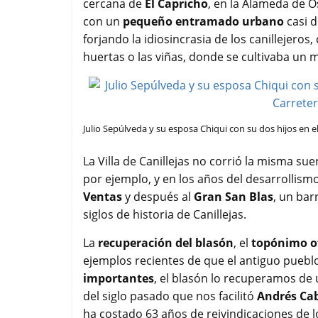
cercana de
El Capricho
, en la Alameda de O
con un
pequeño entramado urbano
casi 
forjando la idiosincrasia de los canillejeros
huertas o las viñas, donde se cultivaba un 
Julio Sepúlveda y su esposa Chiqui con su dos hijos en e
La Villa de Canillejas no corrió la misma suer
por ejemplo, y en los años del desarrollism
Ventas
y después al
Gran San Blas
, un bar
siglos de historia de Canillejas.
La
recuperación del blasón
, el
topónimo of
ejemplos recientes de que el antiguo pueblo
importantes
, el blasón lo recuperamos de
del siglo pasado que nos facilitó
Andrés Ca
ha costado 63 años de reivindicaciones de l