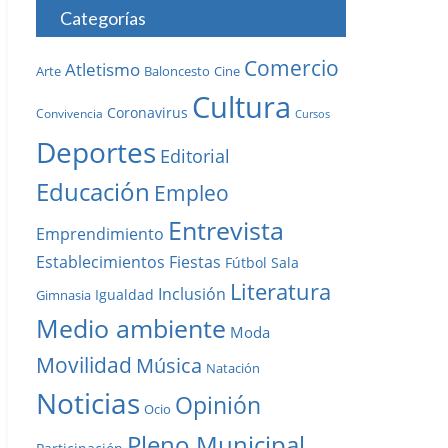
Categorías
Comercio
Atletismo
Baloncesto
Arte
Cine
Cultura
Coronavirus
Convivencia
Cursos
Deportes
Editorial
Educación
Empleo
Entrevista
Emprendimiento
Establecimientos
Fiestas
Fútbol Sala
Literatura
Inclusión
Igualdad
Gimnasia
Medio ambiente
Moda
Movilidad
Música
Natación
Noticias
Opinión
Ocio
Pleno Municipal