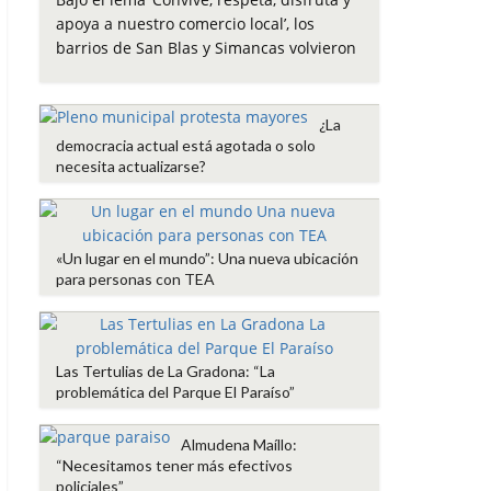
e
t
t
i
p
apoya a nuestro comercio local’, los
b
t
s
l
a
barrios de San Blas y Simancas volvieron
o
e
A
r
o
r
p
t
k
p
i
¿La
r
democracia actual está agotada o solo
necesita actualizarse?
«Un lugar en el mundo”: Una nueva ubicación
para personas con TEA
Las Tertulias de La Gradona: “La
problemática del Parque El Paraíso”
Almudena Maíllo:
“Necesitamos tener más efectivos
policiales”