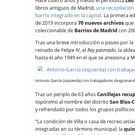
Hace cuatro años y medio el periodista
Leo 
o
e
A
r
libros antiguos de Madrid,
una recopilación 
o
r
p
t
barrio integrado en la capital
. La primera e
k
p
i
de 2019 incorpora
70 nuevos archivos
que 
r
coleccionable de
Barrios de Madrid
con 200
Tras una breve introducción o paseo por la 
reinado de Felipe IV, el
Rey pasmado
, la ald
hasta el año 1949 en el que se anexiona a M
Antonio García (izquierda) con trabajadores desgranando
Tras un periplo de 63 años
Canillejas recu
topónimo al nombre del distrito
San Blas-C
y refrendado por todos los grupos políticos
“La condición de Villa o casa de recreo aisl
integradas en su término municipal: la
quin