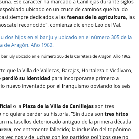
suna. Ese carácter ha marcado a Canillejas durante siglos
despoblado ubicado en un cruce de caminos que ha ido
, casi siempre dedicados a las
faenas de la agricultura
, las
moscatel reconocido”, comienza diciendo Leo del Val.
l bar July ubicado en el número 305 de la Carretera de Aragón. Año 1962.
te que la Villa de Vallecas, Barajas, Hortaleza o Vicálvaro,
o
perdió su identidad
para incorporarse primero a
rio nuevo inventado por el franquismo obviando los seis
icial
o la
Plaza de la Villa de Canillejas
son tres
 no quiere perder su historia. “Sin duda son
tres hitos
 un matasellos deteriorado antiguo de la primera década
brera
, recientemente fallecido; la inclusión del topónimo
os vecinos y de luchas con los partidos políticos que no