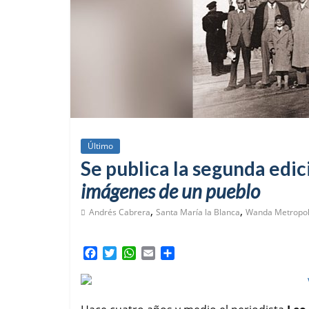
Último
Se publica la segunda edi
imágenes de un pueblo
,
,
Andrés Cabrera
Santa María la Blanca
Wanda Metropol
F
T
W
E
C
a
w
h
m
o
c
i
a
a
m
e
t
t
i
p
b
t
s
l
a